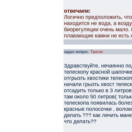
отвечаем:
Логично предположить, что
находится не вода, а возду
биорегуляции очень мало.
плавающие камни не есть 
задал вопрос:
Таисия
Здравствуйте, нечаянно по
телескопу красной шапочке(
отгрызть хвостики телеско
начали грызть хвост телес
отсадить только в 3 литров
там около 50 литров( толь
телескопа появилась болез
красные полосочки , волокн
делать ??? как лечить ман
что делать??