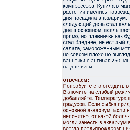
компрессора. Купила в маг
растений имелись поврежден
дня посадила в аквариум, 
следующий день стал вялы
дне в основном, всплывает
прямо, но плавнички как б
стал бледнее, не ест 4ый 
салата, замороженным мот
но совсем плохо не выгляд
ванночки с антибак 250. И
на дне висит.
отвечаем:
Попробуйте его отсадить в
Включите на слабый режим
добавляйте. Температура 
градусов. Если рыбка прид
основной аквариум. Если н
непонятно, от какой болячк
могли занести в аквариум 
всегда предупреждаем: ни