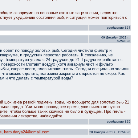
общем аквариуме на основные азотные загрязнения, вероятно
ствует ухудшению состояния рыб, и ситуация может повториться с
сообщение 324
09 Декабря 2021 г.,
02:48:28
н совет по поводу золотых рыб. Сегодня чистили фильтр и
квариуме, и градусник перестал работать. К сожалению, не
у. Температура упала с 24 градусов до 21. Градусник работает с
 поверхности глотают воздух (хотя аквариум чист и фильтр
рыбки, скорее всего, плавниковая гниль. Сегодня специально залили
, что можно сделать, магазины закрыты и откроются не скоро. Как
м и что делать с температурой воды?
й шок из-за резкой подмены воды, но вообщето для золотых рыб 21
альная среда. Учитывая прошедшее время, уже ничего не нужно
дите, чтобы больше таких скачков не было в будущем. Про гниль -
бавления лекарства, наблюдайте.
сообщение 325
я, karp.darya24@gmail.com
28 Ноября 2021 г., 11:54:23