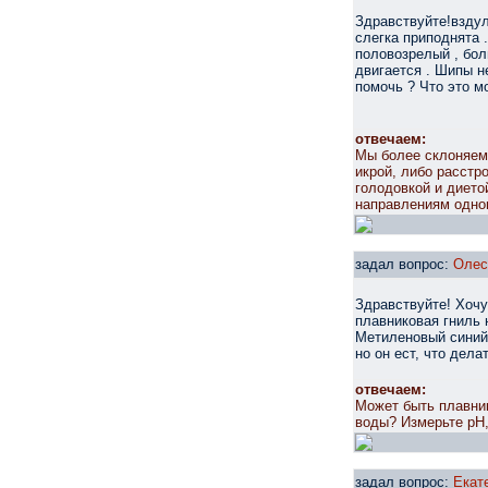
Здравствуйте!вздул
слегка приподнята 
половозрелый , боль
двигается . Шипы н
помочь ? Что это м
отвечаем:
Мы более склоняемс
икрой, либо расстр
голодовкой и дието
направлениям одно
задал вопрос:
Олес
Здравствуйте! Хочу
плавниковая гниль 
Метиленовый синий 
но он ест, что дел
отвечаем:
Может быть плавни
воды? Измерьте рН,
задал вопрос:
Екат