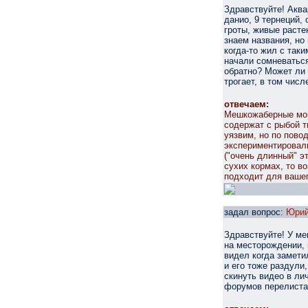
Здравствуйте! Аква
данио, 9 тернеций,
гроты, живые расте
знаем названия, но
когда-то жил с таки
начали сомневаться,
обратно? Может ли 
трогает, в том числ
отвечаем:
Мешкожаберные могу
содержат с рыбой т
уязвим, но по пово
экспериментировали
("очень длинный" э
сухих кормах, то в
подходит для вашег
задал вопрос:
Юри
Здравствуйте! У ме
на месторождении, 
видел когда замети
и его тоже раздули
скинуть видео в лич
форумов перелистал