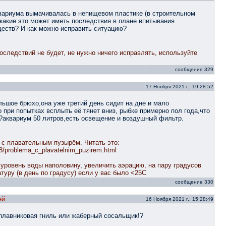
квариума вымачивалась в непищевом пластике (в строительном
 какие это может иметь последствия в плане впитывания
еств? И как можно исправить ситуацию?
оследствий не будет, не нужно ничего исправлять, используйте
сообщение 329
17 Ноября 2021 г., 19:28:52
льшое брюхо,она уже третий день сидит на дне и мало
о при попытках всплыть её тянет вниз, рыбке примерно пол года,что
?аквариум 50 литров,есть освещение и воздушный фильтр.
с плавательным пузырём. Читать это:
/r8/problema_c_plavatelnim_puzirem.html
уровень воды наполовину, увеличить аэрацию, на пару градусов
туру (в день по градусу) если у вас было <25C
сообщение 330
ей
16 Ноября 2021 г., 15:28:49
плавниковая гниль или жаберный сосальщик!?