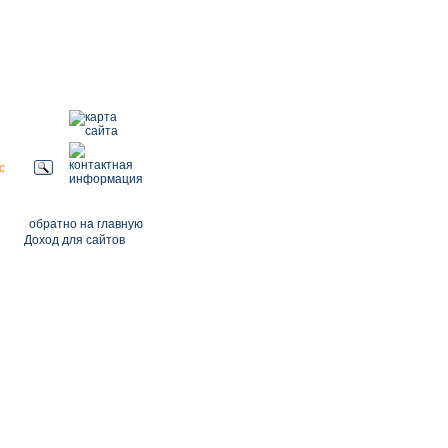
ение,
популярных
умов
обратно на главную
Доход для сайтов