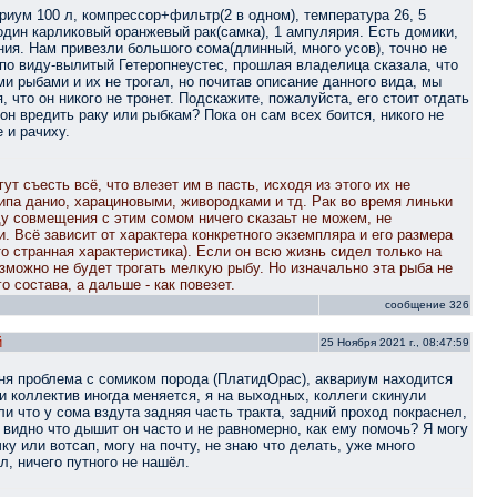
риум 100 л, компрессор+фильтр(2 в одном), температура 26, 5
 один карликовый оранжевый рак(самка), 1 ампулярия. Есть домики,
ния. Нам привезли большого сома(длинный, много усов), точно не
 по виду-вылитый Гетеропнеустес, прошлая владелица сказала, что
ми рыбами и их не трогал, но почитав описание данного вида, мы
 что он никого не тронет. Подскажите, пожалуйста, его стоит отдать
он вредить раку или рыбкам? Пока он сам всех боится, никого не
е и рачиху.
т съесть всё, что влезет им в пасть, исходя из этого их не
ипа данио, харациновыми, живородками и тд. Рак во время линьки
ду совмещения с этим сомом ничего сказаьт не можем, не
. Всё зависит от характера конкретного экземпляра и его размера
то странная характеристика). Если он всю жизнь сидел только на
озможно не будет трогать мелкую рыбу. Но изначально эта рыба не
о состава, а дальше - как повезет.
сообщение 326
й
25 Ноября 2021 г., 08:47:59
ня проблема с сомиком порода (ПлатидОрас), аквариум находится
и коллектив иногда меняется, я на выходных, коллеги скинули
ли что у сома вздута задняя часть тракта, задний проход покраснел,
, видно что дышит он часто и не равномерно, как ему помочь? Я могу
ку или вотсап, могу на почту, не знаю что делать, уже много
, ничего путного не нашёл.