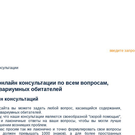
абсолютно все об аквариумистике
в столице Узбекистана:
содержание, кормл
лечение,
разведение самых 
обитателей аквари
нсультации
нлайн консультации по всем вопросам,
вариумных обитателей
н консультаций
сайта вы можете задать любой вопрос, касающийся содержания,
квариумных обитателей.
у, что наши консультации являются своеобразной "скорой помощью",
е и лаконичные ответы на ваши вопросы, чтобы вы могли лучше
ешении возникших проблем.
вас просим так же лаконично и точно формулировать свои вопросы
 должен превышать 1000 знаков), а для более пространных