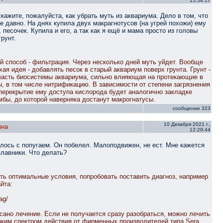
15:54:17
кажите, пожалуйста, как убрать муть из аквариума. Дело в том, что
е давно. На днях купила двух макрагнотусов (на угрей похожи) ему
 песочек. Купила и его, а так как я ещё и мама просто из головы
рунт.
 способ - фильтрация. Через несколько дней муть уйдет. Вообще
ая идея - добавлять песок в старый аквариум поверх грунта. Грунт -
часть биосистемы аквариума, сильно влияющая на протекающие в
, в том числе нитрификацию. В зависимости от степени загрязнения
 перекрытие ему доступа кислорода будет аналогично закладке
бы, до которой наверняка достанут макрогнатусы.
сообщение 323
10 Декабря 2021 г.,
яна
12:29:44
илось с попугаем. Он побелел. Малоподвижен, не ест. Мне кажется
плавники. Что делать?
ть оптимальные условия, попробовать поставить диагноз, например
йта:
ag/
сано лечение. Если не получается сразу разобраться, можно лечить
ким спектром действия от фирменных производителей типа Sera,