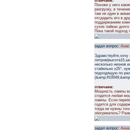
отвечаем:
Похоже у него каки
разгрузку, в течени
там не один в аква
отсдадить его в др
поддержанием комн
сухих пайках долго 
Пока такой подход 
задал вопрос:
Анас
Здравствуйте,хочу 
литров(высота15,ши
несколько неонов и
стабильно ±25°, ну
подходящую по раз
(&amp;#10049;&amp
отвечаем:
Мощность лампы важ
сгодится любая мо
лампы. Если перебо
годятся для содерж
тогда не нужны точ
обогреватель? Разв
задал вопрос:
Анна