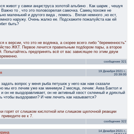
ся живот у самки анциструса золотой альбино . Как шарик , чешуя
. Важно то , что это половозрелая самочка. Самец похоже не
но маленький и другого вида , помесь . Вялая немного ,но ест,
емного наружу. Очень жалко ее. Подскажите пожалуйста как ей
обет быть?
я к версии, что это не водянка, а скорее всего либо "беременность"
ойство ЖКТ. Первое лечится правильным подбором пары, а второе
й. Попытайтесь предпринять всё от вас зависящее по этим двум
временно.
сообщение 321
19 Декабря 2021 г.,
я
20:39:00
 задать вопрос у меня рыба петушок у него как нам сказали
но мы его лечим уже как минимум 2 месяца, лечим: Аква Бактол и
и он не выздоравливает, он не активный хвост склеиный и дряхлый
ать чтобы выздоравил? И чем лечить как называется?
ки горят от слишком кислотной или слишком щелочной реакции
 приведите ее к 7.
сообщение 322
14 Декабря 2021 г.,
ерина