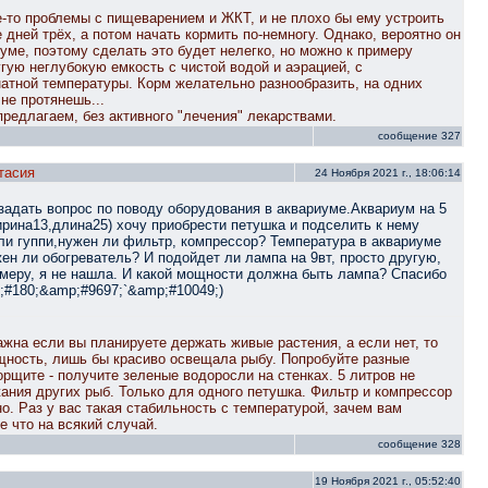
е-то проблемы с пищеварением и ЖКТ, и не плохо бы ему устроить
е дней трёх, а потом начать кормить по-немногу. Однако, вероятно он
иуме, поэтому сделать это будет нелегко, но можно к примеру
угую неглубокую емкость с чистой водой и аэрацией, с
атной температуры. Корм желательно разнообразить, на одних
не протянешь...
предлагаем, без активного "лечения" лекарствами.
сообщение 327
тасия
24 Ноября 2021 г., 18:06:14
задать вопрос по поводу оборудования в аквариуме.Аквариум на 5
рина13,длина25) хочу приобрести петушка и подселить к нему
ли гуппи,нужен ли фильтр, компрессор? Температура в аквариуме
жен ли обогреватель? И подойдет ли лампа на 9вт, просто другую,
меру, я не нашла. И какой мощности должна быть лампа? Спасибо
;#180;&amp;#9697;`&amp;#10049;)
на если вы планируете держать живые растения, а если нет, то
щность, лишь бы красиво освещала рыбу. Попробуйте разные
рщите - получите зеленые водоросли на стенках. 5 литров не
ания других рыб. Только для одного петушка. Фильтр и компрессор
но. Раз у вас такая стабильность с температурой, зачем вам
е что на всякий случай.
сообщение 328
19 Ноября 2021 г., 05:52:40