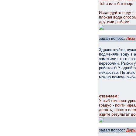
Tetra или Антипар.
Исследуйте воду в 
плохая вода способ
другими рыбами.
задал вопрос:
Лиза
Здравствуйте, нуже
подменяли воду в а
заметили этого сраз
перебоями. Рыбки у
работает) У одной 
лекарство. Не знаю
можно помочь рыбка
отвечаем:
У рыб температурны
градус - почти иде
делать, просто сле
ждите результат до
задал вопрос:
Дарь