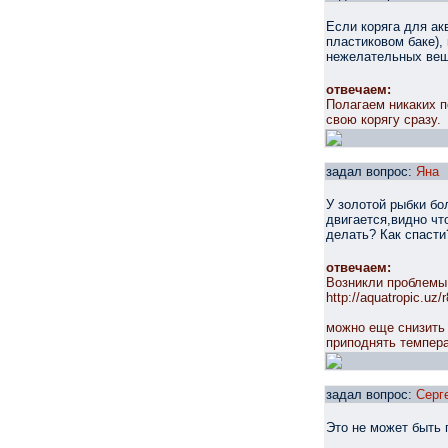
Если коряга для а
пластиковом баке),
нежелательных вещ
отвечаем:
Полагаем никаких п
свою корягу сразу.
задал вопрос:
Яна
У золотой рыбки бо
двигается,видно чт
делать? Как спасти
отвечаем:
Возникли проблемы 
http://aquatropic.uz
можно еще снизить 
приподнять темпера
задал вопрос:
Серг
Это не может быть 