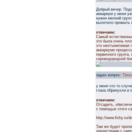
Добрый вечер. Подс
аквариум у меня уж
нужен мелкий грунт,
вылетело промыть г
отвечаем:
Самый естественный
это была очень плох
это неотъемлемая 
аквариуме процессы
первичного грунта,
сероводородной бом
задал вопрос:
Тать
у меня что то случ
глаза п0рипухли и 
отвечаем:
Отсадить, обеспечи
с помощью этого са
http://www.fishy.ru/di
Там же будет пропи
лекарствами с широ