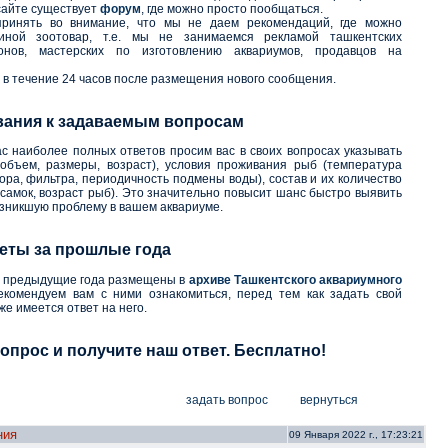
сайте существует
форум
, где можно просто пообщаться.
принять во внимание, что мы не даем рекомендаций, где можно
иной зоотовар, т.е. мы не занимаемся рекламой ташкентских
лонов, мастерских по изготовлению аквариумов, продавцов на
в течение 24 часов после размещения нового сообщения.
ания к задаваемым вопросам
с наиболее полных ответов просим вас в своих вопросах указывать
объем, размеры, возраст), условия проживания рыб (температура
ора, фильтра, периодичность подмены воды), состав и их количество
и самок, возраст рыб). Это значительно повысит шанс быстро выявить
зникшую проблему в вашем аквариуме.
еты за прошлые года
а предыдущие года размещены в
архиве Ташкентского аквариумного
екомендуем вам с ними ознакомиться, перед тем как задать свой
же имеется ответ на него.
опрос и получите наш ответ. Бесплатно!
задать вопрос
вернуться
ния
09 Января 2022 г., 17:23:21