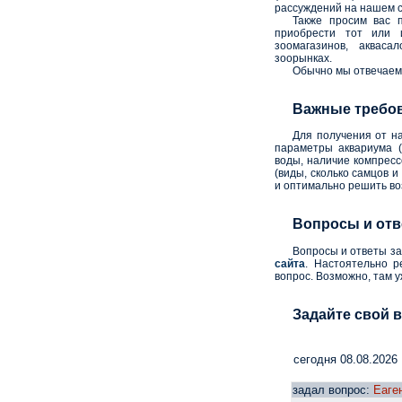
рассуждений на нашем 
Также просим вас 
приобрести тот или 
зоомагазинов, акваса
зоорынках.
Обычно мы отвечаем 
Важные требов
Для получения от на
параметры аквариума (
воды, наличие компресс
(виды, сколько самцов 
и оптимально решить во
Вопросы и отв
Вопросы и ответы з
сайта
. Настоятельно р
вопрос. Возможно, там у
Задайте свой в
cегодня 08.08.2026
задал вопрос:
Еаге