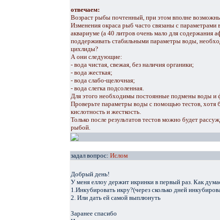
отвечаем:
Возраст рыбы почтенный, при этом вполне возможны
Изменения окраса рыб часто связаны с параметрами в
аквариуме (а 40 литров очень мало для содержания а
поддерживать стабильными параметры воды, необхо
цихлиды?
А они следующие:
- вода чистая, свежая, без наличия органики;
- вода жесткая;
- вода слабо-щелочная;
- вода слегка подсоленная.
Для этого необходимы постоянные подмены воды и 
Проверьте параметры воды с помощью тестов, хотя бы
кислотность и жесткость.
Только после результатов тестов можно будет рассуж
рыбой.
задал вопрос:
Ислом
Добрый день!
У меня еллоу держит икринки в первый раз. Как дума
1.Инкубировать икру?(через сколько дней инкубиров
2. Или дать ей самой выплюнуть
Заранее спасибо