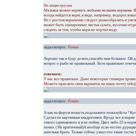
По анциструсам.
Мальков можно кормить любыми мелкими кормами. В 
всегда найдется корм, в виде, например, водорослевых
Но с ростом кормление следует разнообразить и уве
может быть ошпаренные листья салата, кусочки огур
следить за тем, чтобы корм не портил воду.
задал вопрос:
Роман
Хорошо так и буду делать,спасибо вам большое. Ой д
вопрос о рыбе не правильный. Хотя правильно отве
отвечаем:
У нас все правильно. Даже некоторые спамеры правил
Можете прислать свои варианты на нашу почту info
задал вопрос:
Роман
А как на форум попасть,подскажите пожалуйста ! Купил
Сделал по картинкам квадратиков. Вроде все в норме 
такого одинакового и я не пойму. Цвет либо 25 в норм
понял. ( Не критичный)А вообще если честно дурацки
капельки брать. Только сейчас узнал что такие тесты 