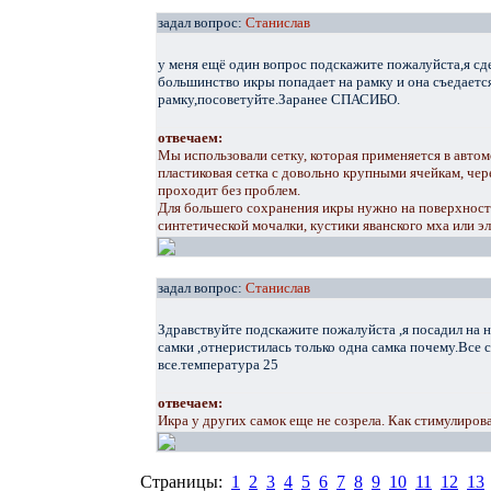
задал вопрос:
Станислав
у меня ещё один вопрос подскажите пожалуйста,я сдел
большинство икры попадает на рамку и она съедается
рамку,посоветуйте.Заранее СПАСИБО.
отвечаем:
Мы использовали сетку, которая применяется в авто
пластиковая сетка с довольно крупными ячейкам, че
проходит без проблем.
Для большего сохранения икры нужно на поверхност
синтетической мочалки, кустики яванского мха или э
задал вопрос:
Станислав
Здравствуйте подскажите пожалуйста ,я посадил на н
самки ,отнеристилась только одна самка почему.Все 
все.температура 25
отвечаем:
Икра у других самок еще не созрела. Как стимулирова
Страницы:
1
2
3
4
5
6
7
8
9
10
11
12
13