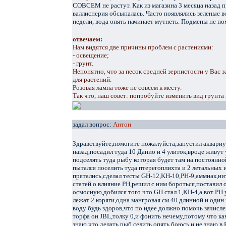
СОВСЕМ не растут. Как из магазина 3 месяца назад пр
валлиснерия обсыпалась. Часто появлялись зеленые в
недели, вода опять начинает мутнеть. Подмены не по
отвечаем:
Нам видятся две причины проблем с растениями:
- освещение;
- грунт.
Непонятно, что за песок средней зернистости у Вас 
для растений.
Розовая лампа тоже не совсем к месту.
Так что, наш совет: попробуйте изменить вид грунта
задал вопрос:
Антон
Здравствуйте,помогите пожалуйста,запустил аквариу
назад,посадил туда 10 Данио и 4 улиток,вроде живу
подселять туда рыбу которая будет там на постоянно
пытался поселить туда птерегоплихта и 2 летальных 
прятались,сделал тесты GH-12,KH-10,PH-9,аммиак,ни
статей о влияние PH,решил с ним бороться,поставил 
осмосную,добился того что GH стал 1,KH-4,а вот PH у
лежат 2 коряги,одна мангровая см 40 длинной и один 
воду будь здоров,что по идее должно помочь зачисл
торфа он JBL,толку 0,и фонить нечему,потому что кам
знаю что делать,рыб селить опять боюсь и не знаю в