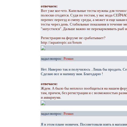
отвечаем:
Вот уже кое-что. Капельные тесты нужны для точности
полоски сгодятся. Судя по тестам, у вас вода СЕЙЧА
перенес переезд и смену среды, а может и еще какая
тесты через день. Стабильные показания в течение ме
"запустился". Дальше важно не перекармливать рыб и
Регистрация на форуме не срабатывает?
http://aquatropic.uz/forum
задал вопрос:
Роман
Нет. Наверно так и получилось . Лишь бы продать. С
Сделаю все и напишу вам. Благодарю !
отвечаем:
Ждем. А было бы неплохо пообщаться на нашем фору
там, причем, без регистрации и с возможностью раз
и аквариума.
задал вопрос:
Роман
Я в этом плане новичек. Посоветовали взять в магази