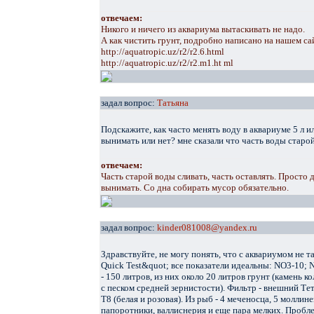
отвечаем:
Никого и ничего из аквариума вытаскивать не надо.
А как чистить грунт, подробно написано на нашем са
http://aquatropic.uz/r2/r2.6.html
http://aquatropic.uz/r2/r2.m1.ht ml
задал вопрос:
Татьяна
Подскажите, как часто менять воду в аквариуме 5 л и
вынимать или нет? мне сказали что часть воды старо
отвечаем:
Часть старой воды сливать, часть оставлять. Просто 
вынимать. Со дна собирать мусор обязательно.
задал вопрос:
kinder081008@yandex.ru
Здравствуйте, не могу понять, что с аквариумом не т
Quick Test&quot; все показатели идеальны: NO3-10; 
- 150 литров, из них около 20 литров грунт (камень 
с песком средней зернистости). Фильтр - внешний Те
Т8 (белая и розовая). Из рыб - 4 меченосца, 5 моллине
папоротники, валлиснерия и еще пара мелких. Проблем