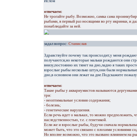
Ислом
отвечаем:
Не трогайте рыбу. Возможно, самка сама проинкубиру
рыбами, в первый раз носящими во рту икринки, и д
понаблюдайте за ней.
задал вопрос:
Станислав
Здравствуйте почему так происходит,у меня рождаю
получаются,но некоторые мальки рождаются они стра
внизу,постоянно их тянет на дно,ладно я таких прост
взрослые рыбы несколько штук,они были нормальные 
дно,в основном они лежат на дне.Подскажите пожалу
отвечаем:
Такие рыбы у аквариумистов называются дергунками
три:
- неоптимальные условия содержания;
- болезнь;
- генетические нарушения.
Если речь идет о мальках, то можно предположить, чт
наследственностью, т.е. с генетикой.
Если же и взрослые рыбы, будучи сначала нормальным
может быть, что это связано с плохими условиями с
Но вполне возможно, что это вызвано влиянием на р