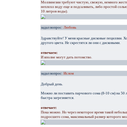
Моллинезии требуют чистую, свежую, немного жест
неплохо воду еще и подсаливать, либо простой солью
10 литров воды).
задал вопрос:
Любовь
Здравствуйте! У меня красные дисковые пециллии. 
другого цвета. Не скрестятся ли они с дисковыми.
отвечаем:
И вполне могут дать потомство.
задал вопрос:
Ислом
Добрый день.
Можно ли поставить парчового сома (8-10 см) на 50
быстра загрезняется.
отвечает:
Пока можно. Но через некоторое время такой неболь
подросшего сома, максимальный размер которого мо