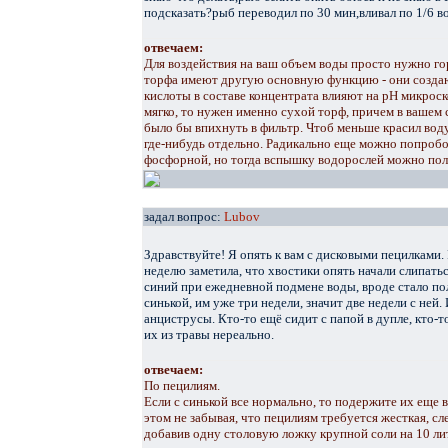
подсказать?рыб переводил по 30 мин,вливал по 1/6 в
отвечаем:
Для воздействия на ваш объем воды просто нужно г
торфа имеют другую основную функцию - они создают
кислоты в составе концентрата влияют на рН микроск
мягко, то нужен именно сухой торф, причем в вашем
было бы впихнуть в фильтр. Чтоб меньше красил воду
где-нибудь отдельно. Радикально еще можно попробо
фосфорной, но тогда вспышку водорослей можно полу
задал вопрос:
Lubov
Здравствуйте! Я опять к вам с дисковыми пецилками.
неделю заметила, что хвостики опять начали слипать
синий при ежедневной подмене воды, вроде стало пол
синькой, им уже три недели, значит две недели с ней
анциструсы. Кто-то ещё сидит с папой в дупле, кто-
их из травы нереально.
отвечаем:
По пецилиям.
Если с синькой все нормально, то подержите их еще в
этом не забывая, что пецилиям требуется жесткая, сл
добавив одну столовую ложку крупной соли на 10 ли