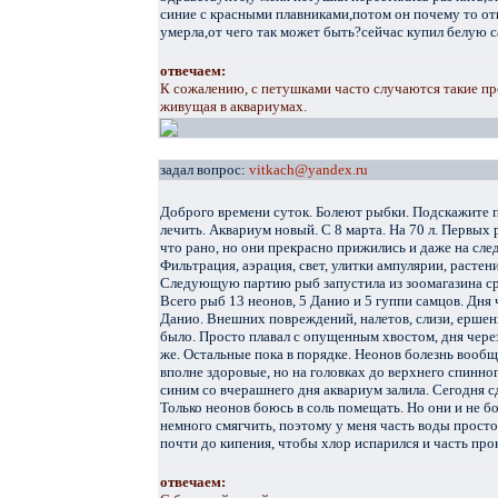
синие с красными плавниками,потом он почему то отк
умерла,от чего так может быть?сейчас купил белую с
отвечаем:
К сожалению, с петушками часто случаются такие пр
живущая в аквариумах.
задал вопрос:
vitkach@yandex.ru
Доброго времени суток. Болеют рыбки. Подскажите п
лечить. Аквариум новый. С 8 марта. На 70 л. Первых 
что рано, но они прекрасно прижились и даже на сл
Фильтрация, аэрация, свет, улитки ампулярии, растен
Следующую партию рыб запустила из зоомагазина сра
Всего рыб 13 неонов, 5 Данио и 5 гуппи самцов. Дня
Данио. Внешних повреждений, налетов, слизи, ершения
было. Просто плавал с опущенным хвостом, дня через
же. Остальные пока в порядке. Неонов болезнь вообще 
вполне здоровые, но на головках до верхнего спинн
синим со вчерашнего дня аквариум залила. Сегодня с
Только неонов боюсь в соль помещать. Но они и не б
немного смягчить, поэтому у меня часть воды просто
почти до кипения, чтобы хлор испарился и часть про
отвечаем: