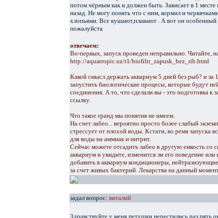
потом чёрным как и должен быть. Зависает в 1 месте
назад. Не могу понять что с ним, кормил и червячк
хлопьями. Все кушают,плавают . А вот он особенный 
пожалуйста
отвечаем:
Во-первых, запуск проведен неправильно. Читайте, н
http://aquatropic.uz/r1/biofiltr_zapusk_bez_rib.html
Какой смысл держать аквариум 5 дней без рыб? и за 1
запустить биологические процесы, которые будут не
соединения. А то, что сделали вы - это подготовка к 
ссылку.
Что такое гранд мы понятия не имеем.
На счет лабео... вероятно просто более слабый экзем
стрессует от плохой воды. Кстати, во ремя запуска в
для воды на аммиак и нитрит.
Сейчас можете отсадить лабео в другую емкость со 
аквариум и увидите, изменится ли его поведение или 
добавить в аквариум кондиционеры, нейтразизующи
за счет живых бактерий. Лекарства на данный момен
задал вопрос:
виталий
Здравствуйте,у меня петушки нерестились раз пять,о