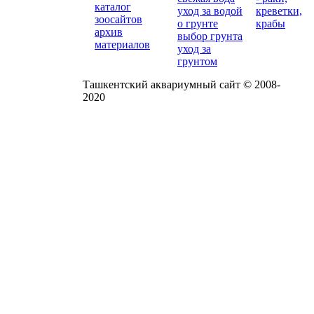
каталог
уход за водой
креветки,
зоосайтов
о грунте
крабы
архив
выбор грунта
материалов
уход за
грунтом
Ташкентский аквариумный сайт © 2008-
2020