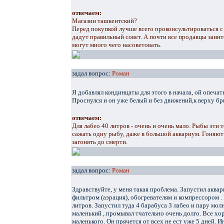
отвечаем:
Магазин ташкентский?
Перед покупкой лучше всего проконсультироваться 
дадут правильный совет. А почти все продавцы заин
могут много чего насоветовать.
задал вопрос:
Роман
Я добавлял кондинцаты для этого в начала, ой опечат
Проснулся и он уже белый и без движений,к верху бр
отвечаем:
Для лабео 40 литров - очень и очень мало. Рыбы эти
сажать одну рыбу, даже в большой аквариум. Гоняют 
загонять до смерти.
задал вопрос:
Роман
Здравствуйте, у меня такая проблема. Запустил аквар
фильтром (аэрация), обогревателям и компрессором .
литров. Запустил туда 4 барабуса 3 лабео и пару мол
маленький , промывал тчательно очень долго. Все хо
маленького. Он прячется от всех не ест уже 5 дней. И