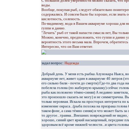
С большой долей уверенности можно сказать, что пр
воды.
Вообще, покупая рыб, следует обязательно поинтерес
содержались. И совсем было бы хорошо, если знать 
кислотность, соленость.
По-видимому, вода в Вашем аквариуме хороша для не
гуппи и данио.
"Лечить" рыб от такой напасти смысла нет, Вы тольк
Можно, конечно, предположить, что гуппи и данио у
вероятность этого весьма мала. Впрочем, обратитесь
Интересно, что он Вам ответит.
задал вопрос:
Надежда
Добрый день. У меня есть рыбка Алунокара Ньяса, воз
аквариуме нет, живет один в аквариуме 40 литров (эт
его сильно били - почти до смерти) Где-то два года 
побелела голова (по жаберную крышку) сейчас голова
рыба как положено тёмно-синяя) А недавно заметила, 
это произошло сказать не могу) и не симметрична. В
только неровная. Искала на просторах интернета по 
изменение окраса...(рыба похожа на призрака голова 
таком фоне, а сама тёмно синяя) и что может быть за
то другое...травма...Внешних повреждений не видно, 
хорошо, синий цвет яркий насыщенный, передние пл
здоровым всё кроме нижней челюсти...и цвета голов