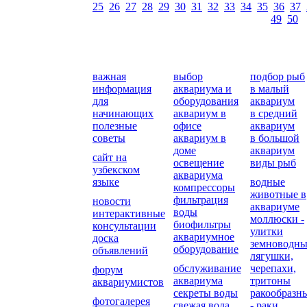
25
26
27
28
29
30
31
32
33
34
35
36
37
49
50
важная
выбор
подбор рыб
информация
аквариума и
в малый
для
оборудования
аквариум
начинающих
аквариум в
в средний
полезные
офисе
аквариум
советы
аквариум в
в большой
доме
аквариум
сайт на
освещение
виды рыб
узбекском
аквариума
языке
водные
компрессоры
животные в
фильтрация
новости
аквариуме
воды
интерактивные
моллюски -
биофильтры
консультации
улитки
аквариумное
доска
земноводны
оборудование
объявлений
лягушки,
обслуживание
черепахи,
форум
аквариума
тритоны
аквариумистов
секреты воды
ракообразн
фотогалерея
свежая вода
- раки,