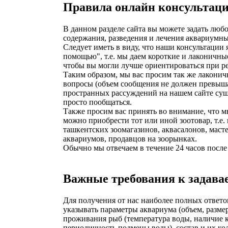
Правила онлайн консультац
В данном разделе сайта вы можете задать люб
содержания, разведения и лечения аквариумны
Следует иметь в виду, что наши консультации
помощью", т.е. мы даем короткие и лаконичны
чтобы вы могли лучше ориентироваться при 
Таким образом, мы вас просим так же лаконич
вопросы (объем сообщения не должен превышат
пространных рассуждений на нашем сайте су
просто пообщаться.
Также просим вас принять во внимание, что м
можно приобрести тот или иной зоотовар, т.е.
ташкентских зоомагазинов, аквасалонов, маст
аквариумов, продавцов на зоорынках.
Обычно мы отвечаем в течение 24 часов посл
Важные требования к задав
Для получения от нас наиболее полных ответо
указывать параметры аквариума (объем, размер
проживания рыб (температура воды, наличие к
периодичность подмены воды), состав и их ко