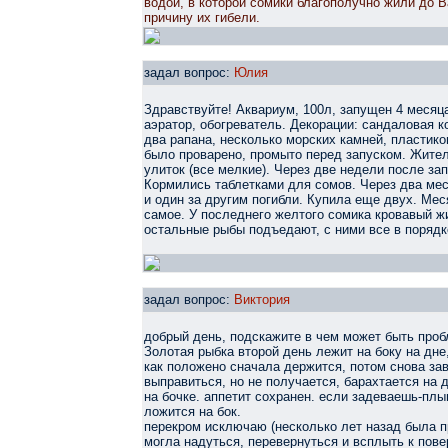
водой, в которой сомики благополучно жили до 
причину их гибели.
задал вопрос:
Юлия
Здравствуйте! Аквариум, 100л, запущен 4 месяца
аэратор, обогреватель. Декорации: сандаловая к
два рапана, несколько морских камней, пластико
было проварено, промыто перед запуском. Жители:
улиток (все мелкие). Через две недели после за
Кормились таблетками для сомов. Через два мес
и один за другим погибли. Купила еще двух. Мес
самое. У последнего желтого сомика кровавый ж
остальные рыбы подъедают, с ними все в порядк
задал вопрос:
Виктория
добрый день, подскажите в чем может быть проб
Золотая рыбка второй день лежит на боку на дне
как положено сначала держится, потом снова зав
выправиться, но не получается, барахтается на 
на бочке. аппетит сохранен. если задеваешь-плы
ложится на бок.
перекром исключаю (несколько лет назад была п
могла надуться, перевернуться и всплыть к пов