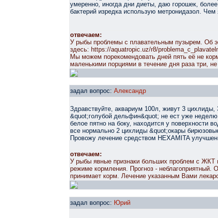
умеренно, иногда дни диеты, даю горошек, более
бактерий изредка использую метронидазол. Чем 
отвечаем:
У рыбы проблемы с плавательным пузырем. Об э
здесь: https://aquatropic.uz/r8/problema_c_plavate
Мы можем порекомендовать дней пять её не корм
маленькими порциями в течение дня раза три, не
задал вопрос:
Александр
Здравствуйте, аквариум 100л, живут 3 цихлиды,
&quot;голубой дельфин&quot; не ест уже неделю
белое пятно на боку, находится у поверхности 
все нормально 2 цихлиды &quot;окары бирюзовые
Провожу лечение средством HEXAMITA улучшени
отвечаем:
У рыбы явные признаки больших проблем с ЖКТ 
режиме кормления. Прогноз - неблагоприятный. О
принимает корм. Лечение указанным Вами лека
задал вопрос:
Юрий