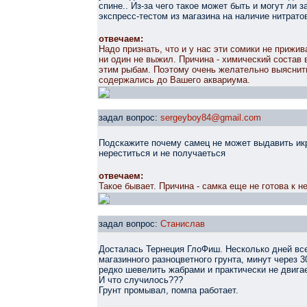
спине.. Из-за чего такое может быть и могут ли 
экспресс-тестом из магазина на наличие нитратов
отвечаем:
Надо признать, что и у нас эти сомики не прижи
ни один не выжил. Причина - химический состав
этим рыбам. Поэтому очень желательно выяснить
содержались до Вашего аквариума.
задал вопрос:
sergeyboy84@gmail.com
Подскажите почему самец не может выдавить икр
нереститься и не получаеться
отвечаем:
Такое бывает. Причина - самка еще не готова к не
задал вопрос:
Станислав
Досталась Тернеция ГлоФиш. Несколько дней вс
магазинного разноцветного грунта, минут через 3
редко шевелить жабрами и практически не двигает
И что случилось???
Грунт промывал, помпа работает.