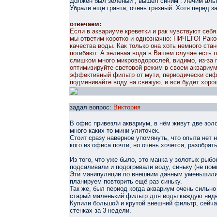
Должен был зеленый , вышел синим . Лечим аль
Убрали еще гранта, очень грязный. Хотя перед з
отвечаем:
Если в аквариуме креветки и рак чувствуют себя
мы ответим коротко и однозначно: НИЧЕГО! Рак
качества воды. Как только она хоть немного стан
погибают. А зеленая вода в Вашем случае есть п
слишком много микроводорослей, видимо, из-за
оптимизируйте световой режим в своем аквариум
эффективный фильтр от мути, периодически сифо
подменивайте воду на свежую, и все будет хорош
задал вопрос:
Виктория
В офис привезли аквариум, в нём живут две зол
много каких-то мини улиточек.
Стоит сразу наверное упомянуть, что опыта нет 
кого из офиса почти, но очень хочется, разобрат
Из того, что уже было, это манка у золотых рыбо
подсаливали и подогревали воду, синьку (не пом
Эти манипуляции по внешним данным уменьшили 
планируем повторить ещё раз синьку.
Так же, был период когда аквариум очень сильно
старый маленький фильтр для воды каждую недел
Купили большой и крутой внешний фильтр, сейча
стенках за 3 недели.