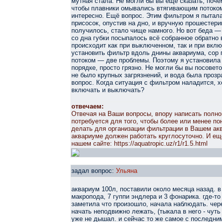
мутная стала. Не могли бы вы ещё сказать, поч
чтобы плавники омывались втягивающим потоком?
интересно. Ещё вопрос. Этим фильтром я пыталас
присосок, опустив на дно, и вручную прошестери
получилось, стало чище намного. Но вот беда —
со дна губки посыпалось всё собранное обратно 
происходит как при выключенном, так и при вкл
установить фильтр вдоль днины аквариума, сор 
потоком — две проблемы. Поэтому я установила п
порядке, просто грязно. Не могли бы вы посовет
не было крупных загрязнений, и вода была прозр
вопрос. Когда ситуация с фильтром наладится, хо
включать и выключать?
отвечаем:
Отвечая на Ваши вопросы, впору написать полн
потребуется для того, чтобы более или менее пон
делать для организации фильтрации в Вашем акв
аквариуме должен работать круглосуточно. И ещ
нашем сайте: https://aquatropic.uz/r1/r1.5.html
задал вопрос:
Ульяна
аквариум 100л, поставили около месяца назад. в
макропода, 7 гуппи эндлера и 3 фонарика. где-то
заметила что произошло, начала наблюдать. чер
начать неподвижно лежать, (тыкала в него - чут
уже не дышал. и сейчас то же самое с последни