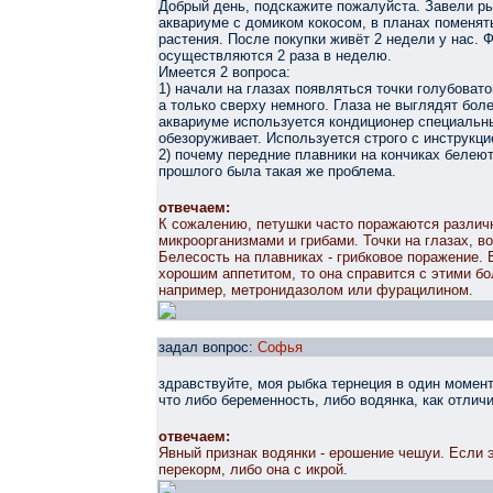
Добрый день, подскажите пожалуйста. Завели ры
аквариуме с домиком кокосом, в планах поменят
растения. После покупки живёт 2 недели у нас. 
осуществляются 2 раза в неделю.
Имеется 2 вопроса:
1) начали на глазах появляться точки голубовато
а только сверху немного. Глаза не выглядят бол
аквариуме используется кондиционер специальн
обезоруживает. Используется строго с инструкци
2) почему передние плавники на кончиках белеют
прошлого была такая же проблема.
отвечаем:
К сожалению, петушки часто поражаются разли
микроорганизмами и грибами. Точки на глазах, 
Белесость на плавниках - грибковое поражение. 
хорошим аппетитом, то она справится с этими б
например, метронидазолом или фурацилином.
задал вопрос:
Софья
здравствуйте, моя рыбка тернеция в один момент
что либо беременность, либо водянка, как отлич
отвечаем:
Явный признак водянки - ерошение чешуи. Если э
перекорм, либо она с икрой.