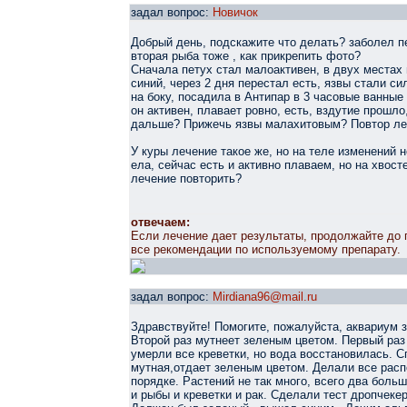
задал вопрос:
Новичок
Добрый день, подскажите что делать? заболел п
вторая рыба тоже , как прикрепить фото?
Сначала петух стал малоактивен, в двух местах
синий, через 2 дня перестал есть, язвы стали с
на боку, посадила в Антипар в 3 часовые ванные
он активен, плавает ровно, есть, вздутие прошло
дальше? Прижечь язвы малахитовым? Повтор ле
У куры лечение такое же, но на теле изменений н
ела, сейчас есть и активно плаваем, но на хвос
лечение повторить?
отвечаем:
Если лечение дает результаты, продолжайте до
все рекомендации по используемому препарату.
задал вопрос:
Mirdiana96@mail.ru
Здравствуйте! Помогите, пожалуйста, аквариум з
Второй раз мутнеет зеленым цветом. Первый раз 
умерли все креветки, но вода восстановилась. 
мутная,отдает зеленым цветом. Делали все расп
порядке. Растений не так много, всего два боль
и рыбы и креветки и рак. Сделали тест дропчеке