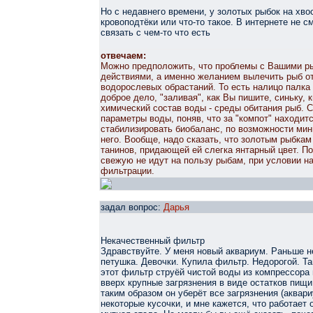
Но с недавнего времени, у золотых рыбок на хво
кровоподтёки или что-то такое. В интернете не
связать с чем-то что есть
отвечаем:
Можно предположить, что проблемы с Вашими 
действиями, а именно желанием вылечить рыб от
водорослевых обрастаний. То есть налицо палка 
доброе дело, "заливая", как Вы пишите, синьку, 
химический состав воды - среды обитания рыб. 
параметры воды, поняв, что за "компот" находит
стабилизировать биобаланс, по возможности ми
него. Вообще, надо сказать, что золотым рыбкам
танинов, придающей ей слегка янтарный цвет. П
свежую не идут на пользу рыбам, при условии 
фильтрации.
задал вопрос:
Дарья
Некачественный фильтр
Здравствуйте. У меня новый аквариум. Раньше не
петушка. Девочки. Купила фильтр. Недорогой. Та
этот фильтр струёй чистой воды из компрессора
вверх крупные загрязнения в виде остатков пищи
таким образом он уберёт все загрязнения (аквари
некоторые кусочки, и мне кажется, что работает