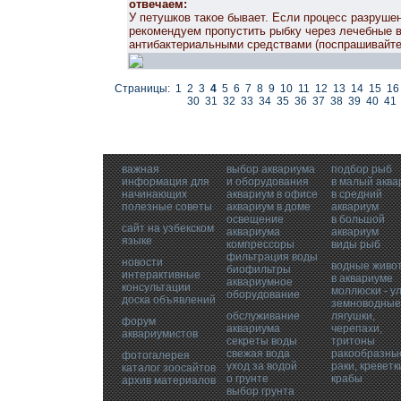
отвечаем:
У петушков такое бывает. Если процесс разрушен
рекомендуем пропустить рыбку через лечебные 
антибактериальными средствами (поспрашивайте 
Страницы:
1
2
3
4
5
6
7
8
9
10
11
12
13
14
15
16
30
31
32
33
34
35
36
37
38
39
40
41
важная
выбор аквариума
подбор рыб
информация для
и оборудования
в малый аква
начинающих
аквариум в офисе
в средний
полезные советы
аквариум в доме
аквариум
освещение
в большой
сайт на узбекском
аквариума
аквариум
языке
компрессоры
виды рыб
фильтрация воды
новости
водные живо
биофильтры
интерактивные
в аквариуме
аквариумное
консультации
моллюски - у
оборудование
доска объявлений
земноводные
обслуживание
лягушки,
форум
аквариума
черепахи,
аквариумистов
секреты воды
тритоны
свежая вода
ракообразные
фотогалерея
уход за водой
раки, креветк
каталог зоосайтов
о грунте
крабы
архив материалов
выбор грунта