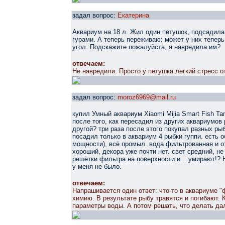
задал вопрос:
Екатерина
Аквариум на 18 л. Жил один петушок, подсадила 
гурами. А теперь переживаю: может у них тепер
угол. Подскажите пожалуйста, я навредила им?
отвечаем:
Не навредили. Просто у петушка легкий стресс о
задал вопрос:
moroz6969@mail.ru
купил Умный аквариум Xiaomi Mijia Smart Fish T
после того, как пересадил из других аквариумов 
другой? три раза после этого покупал разных рыб
посадил только в аквариум 4 рыбки гуппи. есть о
мощности), всё промыл. вода фильтрованная и о
хороший, декора уже почти нет. свет средний, не
решётки фильтра на поверхности и ...умирают!? 
у меня не было.
отвечаем:
Напрашивается один ответ: что-то в аквариуме "
химию. В результате рыбу травятся и погибают.
параметры воды. А потом решать, что делать да