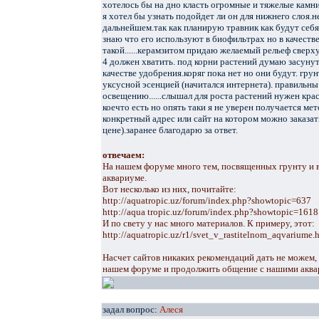
хотелось бы на дно класть огромные и тяжелые камни
я хотел бы узнать подойдет ли он для нижнего слоя.н
дальнейшем.так как планирую травник как будут себя
знаю что его используют в биофильтрах но в качестве
такой......керамзитом придаю желаемый рельеф сверх
4 должен хватить. под корни растений думаю засуну
качестве удобрения.коряг пока нет но они будут. гр
уксусной эсенцией (начитался интернета). правильны
освещению......слышал для роста растений нужен кра
коечто есть но опять таки я не уверен получается м
конкретный адрес или сайт на котором можно заказа
цене).заранее благодарю за ответ.
отвечаем:
На нашем форуме много тем, посвященных грунту и 
аквариуме.
Вот несколько из них, почитайте:
http://aquatropic.uz/forum/index.php?showtopic=637
http://aqua tropic.uz/forum/index.php?showtopic=1618
И по свету у нас много материалов. К примеру, этот:
http://aquatropic.uz/r1/svet_v_rastitelnom_aqvariume.
Насчет сайтов никаких рекомендаций дать не можем, 
нашем форуме и продолжить общение с нашими аква
задал вопрос:
Алеся