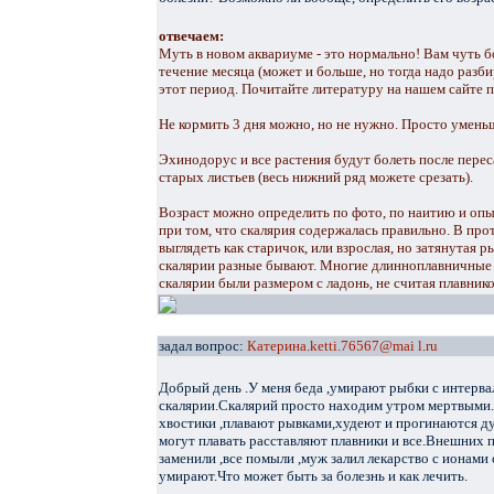
отвечаем:
Муть в новом аквариуме - это нормально! Вам чуть б
течение месяца (может и больше, но тогда надо разби
этот период. Почитайте литературу на нашем сайте п
Не кормить 3 дня можно, но не нужно. Просто уменьш
Эхинодорус и все растения будут болеть после пере
старых листьев (весь нижний ряд можете срезать).
Возраст можно определить по фото, по наитию и опы
при том, что скалярия содержалась правильно. В про
выглядеть как старичок, или взрослая, но затянутая р
скалярии разные бывают. Многие длинноплавничные
скалярии были размером с ладонь, не считая плавников
задал вопрос:
Катерина.ketti.76567@mai l.ru
Добрый день .У меня беда ,умирают рыбки с интерва
скалярии.Скалярий просто находим утром мертвыми
хвостики ,плавают рывками,худеют и прогинаются ду
могут плавать расставляют плавники и все.Внешних п
заменили ,все помыли ,муж залил лекарство с ионами 
умирают.Что может быть за болезнь и как лечить.