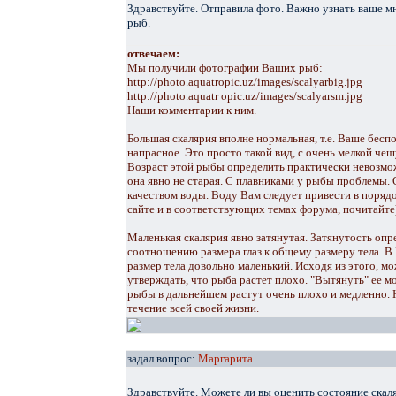
Здравствуйте. Отправила фото. Важно узнать ваше 
рыб.
отвечаем:
Мы получили фотографии Ваших рыб:
http://photo.aquatropic.uz/images/scalyarbig.jpg
http://photo.aquatr opic.uz/images/scalyarsm.jpg
Наши комментарии к ним.
Большая скалярия вполне нормальная, т.е. Ваше бесп
напрасное. Это просто такой вид, с очень мелкой чеш
Возраст этой рыбы определить практически невозмож
она явно не старая. С плавниками у рыбы проблемы. 
качеством воды. Воду Вам следует привести в порядо
сайте и в соответствующих темах форума, почитайте)
Маленькая скалярия явно затянутая. Затянутость опр
соотношению размера глаз к общему размеру тела. В
размер тела довольно маленький. Исходя из этого, м
утверждать, что рыба растет плохо. "Вытянуть" ее 
рыбы в дальнейшем растут очень плохо и медленно. 
течение всей своей жизни.
задал вопрос:
Маргарита
Здравствуйте. Можете ли вы оценить состояние скаляр