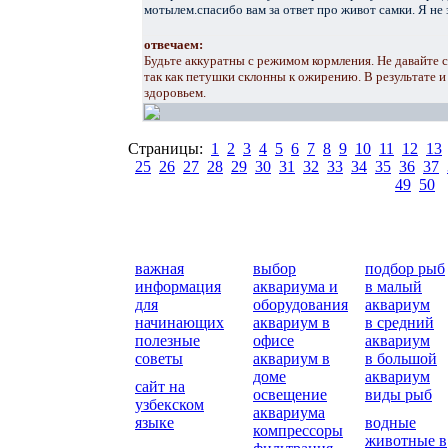
мотылем.спасибо вам за ответ про живот самки. Я не з
отвечаем:
Будьте аккуратны с режимом кормления. Не давайте с
так как петушки склонны к ожирению. В результате и
здоровьем.
Страницы:
1
2
3
4
5
6
7
8
9
10
11
12
13
25
26
27
28
29
30
31
32
33
34
35
36
37
49
50
важная
выбор
подбор рыб
информация
аквариума и
в малый
для
оборудования
аквариум
начинающих
аквариум в
в средний
полезные
офисе
аквариум
советы
аквариум в
в большой
доме
аквариум
сайт на
освещение
виды рыб
узбекском
аквариума
языке
водные
компрессоры
животные в