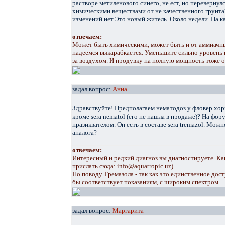
растворе метиленового синего, не ест, но переверну
химическими веществами от не качественного грунт
изменений нет.Это новый житель. Около недели. На к
отвечаем:
Может быть химическими, может быть и от аммиачны
надеемся выкарабкается. Уменьшите сильно уровень 
за воздухом. И продувку на полную мощность тоже о
задал вопрос:
Анна
Здравствуйте! Предполагаем нематодоз у фловер хорн
кроме sera nematol (его не нашла в продаже)? На фо
празиквателом. Он есть в составе sera tremazol. Можн
аналога?
отвечаем:
Интересный и редкий диагноз вы диагностируете. К
прислать сюда: info@aquatropic.uz)
По поводу Тремазола - так как это единственное дост
бы соответствует показаниям, с широким спектром.
задал вопрос:
Маргарита