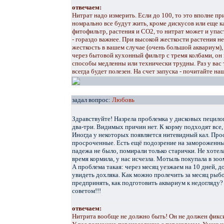
отвечаем:
Нитрат надо измерить. Если до 100, то это вполне п
номрально все будут жить, кроме дискусов или еще к
фитофильтр, растения и СО2, то нитрат может и упас
- гораздо важнее. При высокой жесткости растения н
жесткость в вашем случае (очень большой аквариум)
через бытовой кухонный фильтр с тремя колбами, он 
способы медленны или технически трудны. Раз у вас
всегда будет полезен. На счет запуска - почитайте н
задал вопрос:
Любовь
Здравствуйте! Назрела проблемка у дисковых пецилок
два-три. Видимых причин нет. К корму подходят все, 
Иногда у некоторых появляется нитевидный кал. Про
просроченные. Есть ещё подозрение на замороженны
падежа не было, помирали только старички. Не хотела
время кормила, у нас исчезла. Мотыль покупала в зоо
А проблема такая: через месяц уезжаем на 10 дней, д
увидеть дохляка. Как можно пролечить за месяц рыбок
предпринять, как подготовить аквариум к недогляду
советом!!!
отвечаем:
Нитрита вообще не должно быть! Он не должен фикси