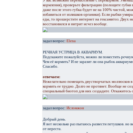
У вас возможно перенаселение с перекормом. Уменьш
кормления), проверьте фильтрацию (полощите губки в 
даже после этого губка будет не на 100% чистой, може
избавиться от излишков органики). Если рыбки умира
еды, то прошерстите интернет на гексамитоз. Двух н
восстановился и нитрит исчез вообще.
задал вопрос:
Elena
РЕЧНАЯ УСТРИЦА В АКВАРИУМ.
Подскажите пожалуйста, можно ли поместить речную
Чем её кормить? И не заразит ли она рыбок аквариум
Спасибо.
отвечаем:
Нежелательно помещать двустворчатых моллюсков в 
кормить ее трудно. Долго не протянет. Вообще не соз
специальный биотоп для них создадите. Откажитесь о
задал вопрос:
Исломжон
Добрый день.
Я вот несколько раз пытаюсь развести петушков. но в
от нереста.