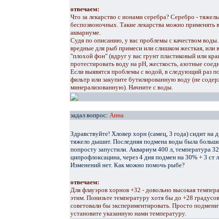
отвечаем:
Что за лекарство с ионами серебра? Серебро - тяжелы
беспозвоночных. Такие лекарства можно применять в
аквариуме.
Судя по описанию, у вас проблемы с качеством вод
вредные для рыб примеси или слишком жесткая, или 
"плохой фон" (вдруг у вас грунт пластиковый или кр
протестировать воду на рН, жесткость, азотные соеди
Если выявятся проблемы с водой, в следующий раз п
фильтр или закупите бутилированную воду (не соде
минерализованную). Начните с воды.
задал вопрос:
Анна
Здравствуйте! Хловер хорн (самец, 3 года) сидит на дн
тяжело дышит. Последняя подмена воды была больше 
попросту запустили. Аквариум 400 л, температура 3
ципрофлоксацина, через 4 дня подмен на 30% + 3 ст 
Изменений нет. Как можно помочь рыбе?
отвечаем:
Для флауэров хорнов +32 - довольно высокая темпер
этим. Понизьте температуру хотя бы до +28 градусов
советовали бы экспериментировать. Просто подмени
установите указанную нами температуру.