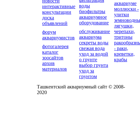
фильтрация
новости
аквариуме
воды
интерактивные
моллюски -
биофильтры
консультации
улитки
аквариумное
доска
земноводны
оборудование
объявлений
лягушки,
обслуживание
черепахи,
форум
аквариума
тритоны
аквариумистов
секреты воды
ракообразн
фотогалерея
свежая вода
- раки,
каталог
уход за водой
креветки,
зоосайтов
о грунте
крабы
архив
выбор грунта
материалов
уход за
грунтом
Ташкентский аквариумный сайт © 2008-
2020