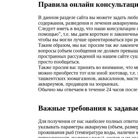
Правила онлайн консультац
В данном разделе сайта вы можете задать люб
содержания, разведения и лечения аквариумны
Следует иметь в виду, что наши консультации
помощью", т.е. мы даем короткие и лаконичны
чтобы вы могли лучше ориентироваться при 
Таким образом, мы вас просим так же лаконич
вопросы (объем сообщения не должен превышат
пространных рассуждений на нашем сайте су
просто пообщаться.
Также просим вас принять во внимание, что м
можно приобрести тот или иной зоотовар, т.е.
ташкентских зоомагазинов, аквасалонов, маст
аквариумов, продавцов на зоорынках.
Обычно мы отвечаем в течение 24 часов посл
Важные требования к задав
Для получения от нас наиболее полных ответо
указывать параметры аквариума (объем, размер
проживания рыб (температура воды, наличие к
периодичность подмены воды), состав и их ко