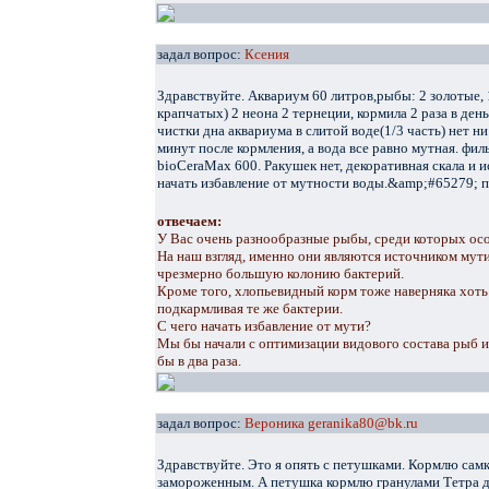
задал вопрос:
Ксения
Здравствуйте. Аквариум 60 литров,рыбы: 2 золотые, 1
крапчатых) 2 неона 2 тернеции, кормила 2 раза в ден
чистки дна аквариума в слитой воде(1/3 часть) нет ни
минут после кормления, а вода все равно мутная. филь
bioCeraMax 600. Ракушек нет, декоративная скала и ис
начать избавление от мутности воды.&amp;#65279; п
отвечаем:
У Вас очень разнообразные рыбы, среди которых осо
На наш взгляд, именно они являются источником мути,
чрезмерно большую колонию бактерий.
Кроме того, хлопьевидный корм тоже наверняка хоть 
подкармливая те же бактерии.
С чего начать избавление от мути?
Мы бы начали с оптимизации видового состава рыб и
бы в два раза.
задал вопрос:
Вероника geranika80@bk.ru
Здравствуйте. Это я опять с петушками. Кормлю сам
замороженным. А петушка кормлю гранулами Тетра дл