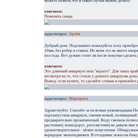
можете помочь что в такой случаи можно делать?
отвечаем:
Поменять самца.
задал вопрос:
Артём
Добрый день. Подскажите пожалуйста хочу приобрес
10мм, без ребер и стяжек. Но меня это не много напря
пол года. Вот думаю стоит ли после покупки сделать
отвечаем:
Это длинный аквариум типа "корыто". Для таких край
несмотря на то, что стекло у данного аквариума дово
Вывод: если купите, то сделайте стяжки и приклейте 
задал вопрос:
Маргарита
Здравствуйте. Спасибо за полезные рекомендации.По
перезапустила аквариум, сменив новый, полимерный 
предварительно прокипяченый. Воду сменила полнос
растениях( эхинодорус, роголистник) не давали мне 
удовлетворительное - лёгкое помутнение. Обнаружил
коридорас малоподвижен. В отсаднике лежал на боку,