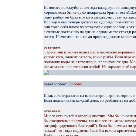
Помогите пожалуйста,пол года назад купили аквариу
хорошо,если бы не одно но,приехал брат в гости(13ле
одну рыбку он брал в руки и гладил,она сразу же здо
Вообщем они теперь дохнут по одной,в промежутке н
они тоже себя плохо чувствуют,не едят вообще,хотя 
активные,постоянно на дне на одном месте стоят,и р
плохо. Помогите,что с ними происходит,или может о
отвечаем:
Стресс они конечно испытали, и возможно нервными 
успокоятся, зависит от того, какие рыбы. Если перек
половину воды на отстоянную, просифоньте дно. Мо
зоомагазина, практически любой. Не кормите рыб пару
задал вопрос:
Любовь
И как соль отразится на валлиснерии, криптокорине и
Если подменивать каждый день, то разбавлять на д
отвечаем:
Много есть путей в аквариумистике. Мы бы не солили
бы ежедневные подмены, так как все эти меры замедл
нитрифицирующих бактерий"). Если бы помимо нитрт
"пахла", то тогда подмены были бы важны критически. 
Выбор пути за вами.