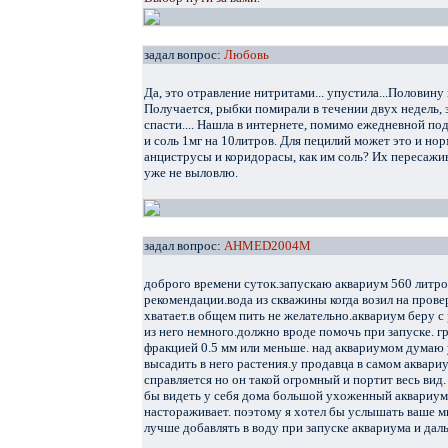
задал вопрос:
Любовь
Да, это отравление нитритами... упустила...Половину
Получается, рыбки помирали в течении двух недель, 
спасти.... Нашла в интернете, помимо ежедневной п
и соль 1мг на 10литров. Для пецилий может это и нор
анциструсы и коридорасы, как им соль? Их пересажив
уже не выловлю.
задал вопрос:
AHMED2004M
доброго времени суток.запускаю аквариум 560 литро
рекомендации.вода из скважины когда возил на прове
хватает.в общем пить не желательно.аквариум беру 
из него немного.должно вроде помочь при запуске. г
фракцией 0.5 мм или меньше. над аквариумом думаю
высадить в него растения.у продавца в самом аквари
справляется но он такой огромный и портит весь вид. 
бы видеть у себя дома большой ухоженный аквариум.
настораживает. поэтому я хотел бы услышать ваше м
лучше добавлять в воду при запуске аквариума и дал