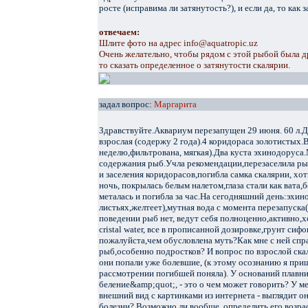
росте (исправима ли затянутость?), и если да, то как 
отвечаем:
Шлите фото на адрес info@aquatropic.uz
Очень желательно, чтобы рядом с этой рыбой была д
то сказать определенное о затянутости скалярии.
задал вопрос:
Маргарита
Здравствуйте.Аквариум перезапущен 29 июня. 60 л.Дв
взрослая (содержу 2 года).4 коридораса золотистых.
неделю,фильтрована, мягкая).Два куста эхинодоруса
содержания рыб.Учла рекомендации,перезаселила рыб
и заселения коридорасов,погибла самка скалярии, хо
ночь, покрылась белым налетом,глаза стали как вата,
металась и погибла за час.На сегодняшний день:эхин
листьях,желтеет),мутная вода с момента перезапуска(
поведении рыб нет, ведут себя полноценно,активно,х
cristal water, все в прописанной дозировке,грунт сиф
пожалуйста,чем обусловлена муть?Как мне с ней спр
рыб,особенно подростков? И вопрос по взрослой скал
они попали уже болевшие, (к этому осознанию я при
рассмотрении погибшей поняла). У оснований плавни
беление&amp;quot;, - это о чем может говорить? У ме
внешний вид с картинками из интернета - выглядит он
болезни? Возможно ли вообще, определить его возра