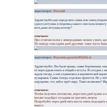
задал вопрос:
Виталий
Здравствуйте,как определить самка или самец пецили
одного,петушка и пецилии,а какого они пола немногу
всех,даже петушка,почему?
отвечаем:
Про отличия полов у живородящих можно узнать здесь:
По поводу гона одних рыб другими: такое часто быв
задал вопрос:
Вероника geranika80@bk.ru
Здравствуйте. Вы были правы, самка беременная, она 
её пересадили опять в общий к петуха. И сегодня у н
ждала гнезда, а они уединились в керамической коряг
пузырьков. Самка теперь отдельно прячется. Но у не
ощущение, что лабео жрёт икру. Такое возможно? И
отвечаем:
Чтобы получить потомство, нерестить рыб нужно в 
вполне подойдет отсадник на три-пять литров.
Попробуйте через дней пять-шесть опять подсадить 
нерест.