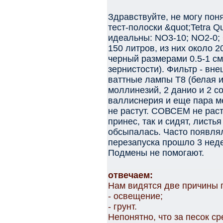
Здравствуйте, не могу поня
тест-полоски &quot;Tetra Q
идеальны: NO3-10; NO2-0; G
150 литров, из них около 2
черный размерами 0.5-1 см
зернистости). Фильтр - вне
ваттные лампы Т8 (белая и 
моллинезий, 2 данио и 2 со
валлиснерия и еще пара ме
не растут. СОВСЕМ не раст
принес, так и сидят, лист
обсыпалась. Часто появля
перезапуска прошло 3 неде
Подмены не помогают.
отвечаем:
Нам видятся две причины 
- освещение;
- грунт.
Непонятно, что за песок с