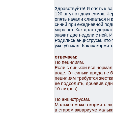
Здравствуйте! Я опять к в
120 штук от двух самок. Че
опять начали слипаться и 
синий при ежедневной под
мора нет. Как долго держат
значит две недели с ней. 
Родились анциструсы. Кто-т
уже убежал. Как их кормит
отвечаем:
По пецилиям.
Если с синькой все нормал
воде. От синьки вреда не б
пецилиям требуется жестка
ее подсолить, добавив одн
10 литров)
По анциструсам.
Мальков можно кормить лю
в старом аквариуме малька