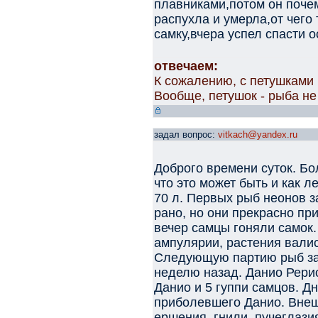
плавниками,потом он почем
распухла и умерла,от чего
самку,вчера успел спасти о
отвечаем:
К сожалению, с петушками 
Вообще, петушок - рыба не
задал вопрос:
vitkach@yandex.ru
Доброго времени суток. Б
что это может быть и как л
70 л. Первых рыб неонов з
рано, но они прекрасно п
вечер самцы гоняли самок. 
ампулярии, растения валис
Следующую партию рыб зап
неделю назад. Данио Рерио
Данио и 5 гуппи самцов. Д
приболевшего Данио. Внеш
ершения, гнили, пучеглази