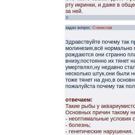
рту икринки, и даже в общ
за ней.
задал вопрос:
Станислав
Здравствуйте почему так 
молинезия,всё нормально 
рождаются они странно пла
внизу,постоянно их тянет н
умертвлял,ну недавно ста
несколько штук,они были н
тоже тянет на дно,в основ
пожалуйста почему так пол
отвечаем:
Такие рыбы у аквариумист
Основных причин такому не
- неоптимальные условия 
- болезнь;
- генетические нарушения.