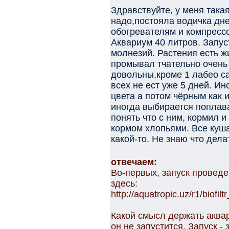
Здравствуйте, у меня така
надо,постояла водичка дне
обогревателям и компрессо
Аквариум 40 литров. Запус
молнезий. Растения есть ж
промывал тчательно очень 
довольны,кроме 1 лабео са
всех не ест уже 5 дней. Ин
цвета а потом чёрным как 
иногда выбирается поплава
понять что с ним, кормил 
кормом хлопьями. Все куша
какой-то. Не знаю что дел
отвечаем:
Во-первых, запуск проведе
здесь:
http://aquatropic.uz/r1/biofi
Какой смысл держать аквар
он не запустится. Запуск -