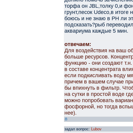
торфа он JBL,толку 0,и фон
грунт,песок Udeco,в итоге 
боюсь и не знаю в PH ли э
подсказать?рыб переводил 
аквариума каждые 5 мин.
отвечаем:
Для воздействия на ваш о
больше ресурсов. Концент
функцию - они создают т.н.
в составе концентрата вли
если подкисливать воду мя
причем в вашем случае пр
бы впихнуть в фильтр. Что
на сутки в простой воде г
можно попробовать вариант
фосфорной, но тогда вспы
нее).
задал вопрос:
Lubov