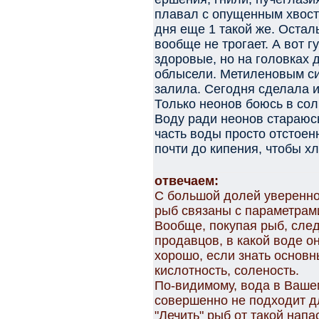
плавал с опущенным хвосто
дня еще 1 такой же. Остал
вообще не трогает. А вот г
здоровые, но на головках 
облысели. Метиленовым си
залила. Сегодня сделала 
Только неонов боюсь в сол
Воду ради неонов стараюсь
часть воды просто отстоен
почти до кипения, чтобы х
отвечаем:
С большой долей уверенно
рыб связаны с параметрам
Вообще, покупая рыб, след
продавцов, в какой воде о
хорошо, если знать основн
кислотность, соленость.
По-видимому, вода в Ваше
совершенно не подходит дл
"Лечить" рыб от такой напа