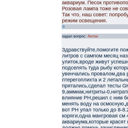
аквариум. Песок противопо
Розовая лампа тоже не сов
Так что, наш совет: попроб
режим освещения.
задал вопрос:
Антон
Здравствуйте,помогите пож
литров с сампом месяц наз
улиток,вроде живут успеш
подселять туда рыбу котор
увенчались провалом,два 
птерегоплихта и 2 летальн
прятались,сделал тесты G
9,аммиак,нитриты-0,нитрат
влияние PH,решил с ним б
менять воду на осмосную,д
вот PH упал только до 8-8.
коряги,одна мангровая см 
аквариума,которые красят 
должно помочь зачислению