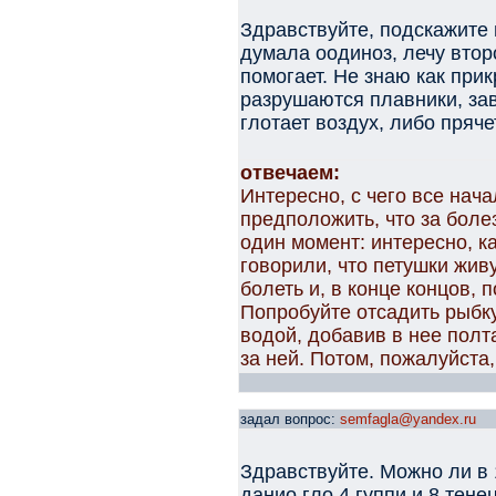
Здравствуйте, подскажите 
думала оодиноз, лечу втор
помогает. Не знаю как при
разрушаются плавники, зав
глотает воздух, либо пряче
отвечаем:
Интересно, с чего все нач
предположить, что за боле
один момент: интересно, к
говорили, что петушки жив
болеть и, в конце концов, 
Попробуйте отсадить рыбку
водой, добавив в нее пол
за ней. Потом, пожалуйста,
задал вопрос:
semfagla@yandex.ru
Здравствуйте. Можно ли в 
данио гло,4 гуппи и 8 тене