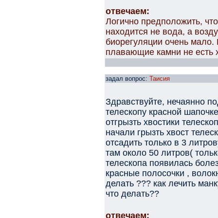
отвечаем:
Логично предположить, что
находится не вода, а возду
биорегуляции очень мало.
плавающие камни не есть 
задал вопрос:
Таисия
Здравствуйте, нечаянно по
телескопу красной шапочке(
отгрызть хвостики телеско
начали грызть хвост телес
отсадить только в 3 литров
там около 50 литров( толь
телескопа появилась болез
красные полосочки , волокн
делать ??? как лечить ман
что делать??
отвечаем: