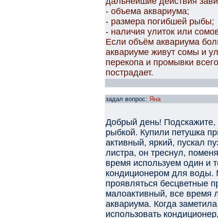
дальнейшие действия зави
- объема аквариума;
- размера погибшей рыбы;
- наличия улиток или сомов
Если объём аквариума бол
аквариуме живут сомы и ул
перекопа и промывки всего
пострадает.
задал вопрос:
Яна
Добрый день! Подскажите, 
рыбкой. Купили петушка п
активный, яркий, пускал п
листра, он треснул, помен
время используем один и т
кондиционером для воды. 
проявляться бесцветные п
малоактивный, все время 
аквариума. Когда заметила
использовать кондиционер,