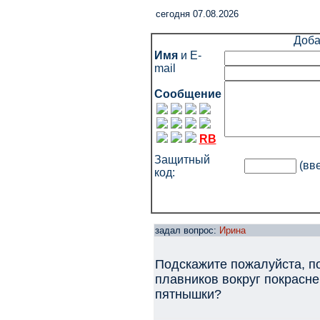
cегодня 07.08.2026
Доба
Имя
и E-
mail
Сообщение
RB
Защитный
(вве
код:
задал вопрос:
Ирина
Подскажите пожалуйста, п
плавников вокруг покрасне
пятнышки?