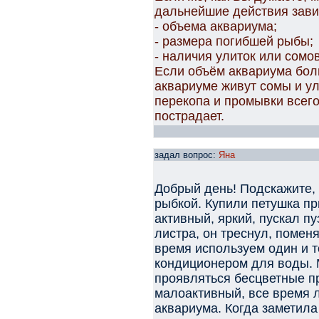
дальнейшие действия зави
- объема аквариума;
- размера погибшей рыбы;
- наличия улиток или сомов
Если объём аквариума бол
аквариуме живут сомы и ул
перекопа и промывки всего
пострадает.
задал вопрос:
Яна
Добрый день! Подскажите, 
рыбкой. Купили петушка п
активный, яркий, пускал п
листра, он треснул, помен
время используем один и т
кондиционером для воды. 
проявляться бесцветные п
малоактивный, все время 
аквариума. Когда заметила