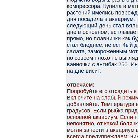
компрессора. Купила в маг
растений имелись поврежден
дня посадила в аквариум, 
следующий день стал вялы
дне в основном, всплывает
прямо, но плавнички как б
стал бледнее, не ест 4ый 
салата, замороженным мот
но совсем плохо не выгляд
ванночки с антибак 250. И
на дне висит.
отвечаем:
Попробуйте его отсадить в
Включите на слабый режим
добавляйте. Температура 
градусов. Если рыбка прид
основной аквариум. Если н
непонятно, от какой болячк
могли занести в аквариум 
всегда предупреждаем: ни