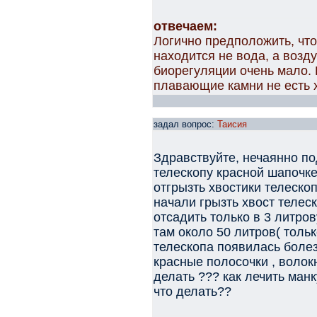
отвечаем:
Логично предположить, что
находится не вода, а возду
биорегуляции очень мало.
плавающие камни не есть 
задал вопрос:
Таисия
Здравствуйте, нечаянно по
телескопу красной шапочке(
отгрызть хвостики телеско
начали грызть хвост телес
отсадить только в 3 литров
там около 50 литров( толь
телескопа появилась болез
красные полосочки , волокн
делать ??? как лечить ман
что делать??