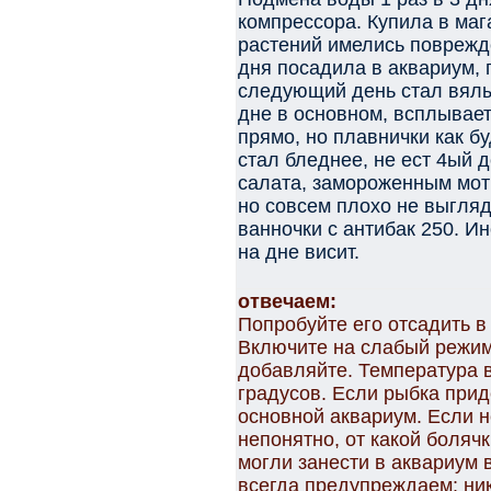
компрессора. Купила в маг
растений имелись поврежден
дня посадила в аквариум, 
следующий день стал вялы
дне в основном, всплывает
прямо, но плавнички как б
стал бледнее, не ест 4ый 
салата, замороженным мот
но совсем плохо не выгляд
ванночки с антибак 250. И
на дне висит.
отвечаем:
Попробуйте его отсадить в
Включите на слабый режим
добавляйте. Температура 
градусов. Если рыбка прид
основной аквариум. Если н
непонятно, от какой болячк
могли занести в аквариум 
всегда предупреждаем: ни