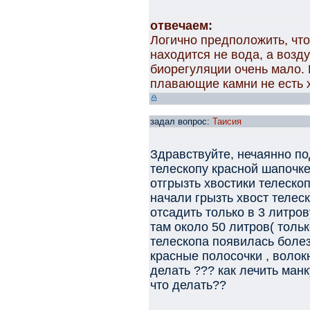
отвечаем:
Логично предположить, что
находится не вода, а возду
биорегуляции очень мало.
плавающие камни не есть 
задал вопрос:
Таисия
Здравствуйте, нечаянно по
телескопу красной шапочке(
отгрызть хвостики телеско
начали грызть хвост телес
отсадить только в 3 литров
там около 50 литров( толь
телескопа появилась болез
красные полосочки , волокн
делать ??? как лечить ман
что делать??