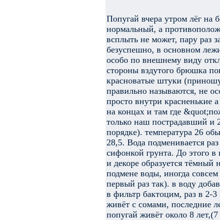
Попугай вчера утром лёг на б
нормальный, а противополож
всплыть не может, пару раз з
безуспешно, в основном лежит
особо по внешнему виду отк
стороны вздутого брюшка по
красноватые штуки (приношу 
правильно называются, не ос
просто внутри красненькие а
на концах и там где &quot;п
только наш пострадавший и 2
порядке). температура 26 обы
28,5. Вода подменивается раз 
сифонкой грунта. До этого в 
и декоре образуется тёмный 
подмене воды, иногда совсем 
первый раз так). в воду доб
в фильтр бактоцим, раз в 2-
живёт с сомами, последние ле
попугай живёт около 8 лет,(7 