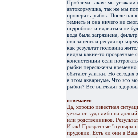
Проблема такая: мы уезжали 
автокормушка, так же мы поп
проверять рыбок. После нашег
темнеть и она ничего не смог
подробности вдаваться не буд
вода была загрязнена, фильт
она зацепила регулятор корм
как результат половина жите
видны какие-то прозрачные 
консистенции если потрогат
рыбки пересажены временно 
обитают улитки. Но сегодня 
в этом аквариуме. Что это мо
рыбки? Все выглядят здоров
отвечаем:
Да, хорошо известная ситуац
уезжают куда-либо на долгий
или родственников. Результат
Итак! Прозрачные "пупырышки
прудовик. Есть ли они в Ваш