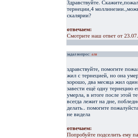
Здравствуйте. Скажите,пожал
тернеции,4 моллинезии.,мож
скалярии?
отвечаем:
Смотрите наш ответ от 23.07
задал вопрос:
аля
здравствуйте, помогите пожа
жил с тернецией, но она умер
хорошо, два месяца жил один
завести ещё одну тернецию ем
умерла, в итоге после этой т
всегда лежит на дне, побледн
делать.. помогите пожалуйста
не видела
отвечаем:
Попробуйте подселить ему п