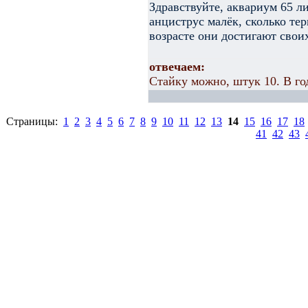
Здравствуйте, аквариум 65 л
анциструс малёк, сколько те
возрасте они достигают свои
отвечаем:
Стайку можно, штук 10. В го
Страницы:
1
2
3
4
5
6
7
8
9
10
11
12
13
14
15
16
17
18
41
42
43