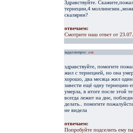
Здравствуйте. Скажите,пожал
тернеции,4 моллинезии.,мож
скалярии?
отвечаем:
Смотрите наш ответ от 23.07
задал вопрос:
аля
здравствуйте, помогите пожа
жил с тернецией, но она умер
хорошо, два месяца жил один
завести ещё одну тернецию ем
умерла, в итоге после этой т
всегда лежит на дне, побледн
делать.. помогите пожалуйста
не видела
отвечаем:
Попробуйте подселить ему п