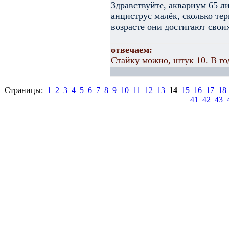
Здравствуйте, аквариум 65 л
анциструс малёк, сколько те
возрасте они достигают свои
отвечаем:
Стайку можно, штук 10. В го
Страницы:
1
2
3
4
5
6
7
8
9
10
11
12
13
14
15
16
17
18
41
42
43