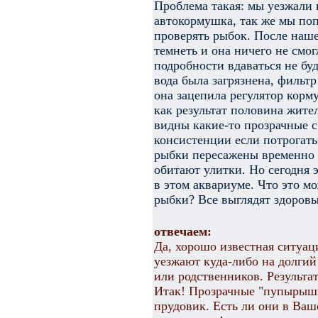
Проблема такая: мы уезжали 
автокормушка, так же мы поп
проверять рыбок. После нашег
темнеть и она ничего не смог
подробности вдаваться не буд
вода была загрязнена, фильт
она зацепила регулятор корм
как результат половина жите
видны какие-то прозрачные 
консистенции если потрогат
рыбки пересажены временно 
обитают улитки. Но сегодня 
в этом аквариуме. Что это мо
рыбки? Все выглядят здоров
отвечаем:
Да, хорошо известная ситуац
уезжают куда-либо на долгий
или родственников. Результат
Итак! Прозрачные "пупырышки
прудовик. Есть ли они в Ваш