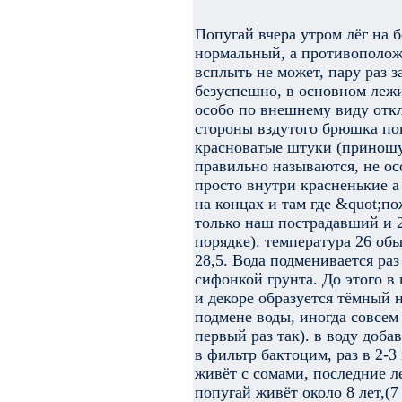
Попугай вчера утром лёг на б
нормальный, а противополож
всплыть не может, пару раз з
безуспешно, в основном лежит
особо по внешнему виду отк
стороны вздутого брюшка по
красноватые штуки (приношу 
правильно называются, не ос
просто внутри красненькие а
на концах и там где &quot;п
только наш пострадавший и 2
порядке). температура 26 обы
28,5. Вода подменивается раз 
сифонкой грунта. До этого в 
и декоре образуется тёмный 
подмене воды, иногда совсем 
первый раз так). в воду доб
в фильтр бактоцим, раз в 2-
живёт с сомами, последние ле
попугай живёт около 8 лет,(7 