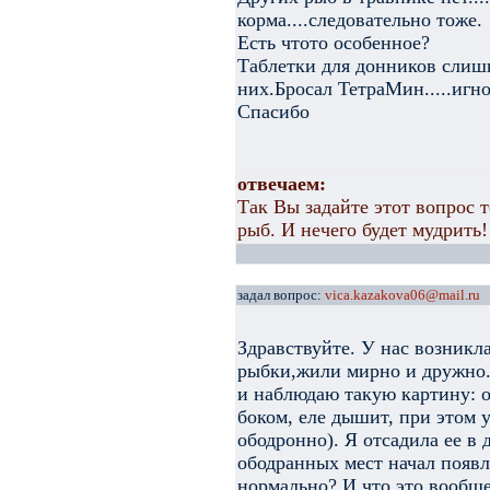
корма....следовательно тоже.
Есть чтото особенное?
Таблетки для донников слиш
них.Бросал ТетраМин.....игн
Спасибо
отвечаем:
Так Вы задайте этот вопрос 
рыб. И нечего будет мудрить!
задал вопрос:
vica.kazakova06@mail.ru
Здравствуйте. У нас возникла
рыбки,жили мирно и дружно.
и наблюдаю такую картину: о
боком, еле дышит, при этом у
ободронно). Я отсадила ее в 
ободранных мест начал появл
нормально? И что это вообще