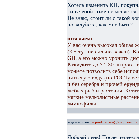
Хотела изменить KH, покупна
кипячёной тоже не меняется,
Не знаю, стоит ли с такой в
пожалуйста, как мне быть?
отвечаем:
У вас очень высокая общая ж
(КН тут не сильно важен). Ко
GH, а его можно уронить ди
Разводите до 7°. 30 литров -
можете позволить себе испо
питьевую воду (по ГОСТу ее 
и без серебра и прочей ерун
любых рыб и растения. Кстат
мягкие мелколистные растени
лимнофилы.
задал вопрос:
v.pankratova@warpoint.ru
Добрый день! После переезда