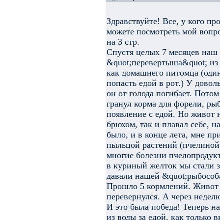
Здравствуйте! Все, у кого п
можете посмотреть мой вопрос
на 3 стр.
Спустя целых 7 месяцев наш 
&quot;перевертыша&quot; из
как домашнего питомца (один
попасть едой в рот.) У довол
он от голода погибает. Потом
гранул корма для форели, ры
появление с едой. Но живот н
брюхом, так и плавал себе, н
было, и в конце лета, мне пр
пыльцой растений (пчелиной
многие болезни пчелопродукт
в куриный желток мы стали з
давали нашей &quot;рыбособ
Прошло 5 кормлений. Живот 
перевернулся. А через недел
И это была победа! Теперь 
из воды за едой, как только 