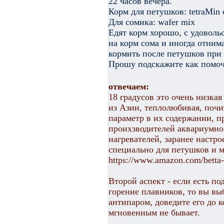
22 часов вечера.
Корм для петушков: tetraMin c
Для сомика: wafer mix
Едят корм хорошо, с удоволь
на корм сома и иногда отнима
кормить после петушков при
Прошу подскажите как помоч
отвечаем:
18 градусов это очень низка
из Азии, теплолюбивая, почи
параметр в их содержании, п
проихзводителей аквариумно
нагревателей, заранее настро
специально для петушков и м
https://www.amazon.com/betta-
Второй аспект - если есть по
горение плавников, то вы вы
антипаром, доведите его до к
мгновенным не бывает.