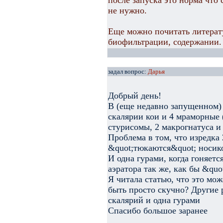
после запуска это норма что
не нужно.
Еще можно почитать литерату
биофильтрации, содержании.
задал вопрос:
Дарья
Добрый день!
В (еще недавно запущенном) 
скалярии кои и 4 мраморные (
стурисомы, 2 макрогнатуса и
Проблема в том, что изредка 
&quot;тюкаются&quot; носик
И одна гурами, когда гоняетс
аэратора так же, как бы &qu
Я читала статью, что это мож
быть просто скучно? Другие 
скалярий и одна гурами
Спасибо большое заранее