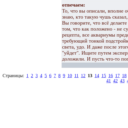
отвечаем:
То, что вы описали, вполне 
знаю, кто такую чушь сказал,
Вы говорите, что всё делаете
том, что как положено - не с
рецепта, все аквариумы пред
требующий тонкой подстройк
света, удо. И даже после это
"уйдет". Ищите путем экспер
доложили. И пусть что-то по
Страницы:
1
2
3
4
5
6
7
8
9
10
11
12
13
14
15
16
17
18
41
42
43