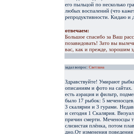
его пыльцой по несколько гра
любых воспалений (что кажет
репродуктивности. Кидаю и д
отвечаем:
Большое спасибо за Ваш рас
позавидовать! Зато вы вылеч
вас, как и прежде, хорошим 
задал вопрос:
Светлана
Здравствуйте! Умирают рыбки
описаниям и фото на сайтах. 
есть аэрация и фильтр, подме
было 17 рыбок: 5 меченосцев
3 скалярии и 3 гурами. Неда
и сегодня 1 Скалярия. Визуа
причин смерти. Меченосцы тё
слизистая плёнка, потом пла
дно.От изменения поведения 