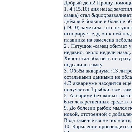
Добрый день! Прошу помощи 
1. 4 (15.10) дня назад замет
самка) стал &quot;развалива
днём всё больше и больше об
(19.10) заметила, что петуш
игнорирует еду, он к ней под
плавника на замечена небол
2 . Петушок -самец обитает у
недавно, около недели назад.
Хвост стал облазить не сразу
подсадили самку
3. Объём аквариума :13 литро
остальными данными не обл
4.В аквариуме находится ещё
получается 3 рыбки: сом, са
5. Аквариум без живых раст
6.из лекарственных средств 
9. До болезни рыбок мылся п
новой, отстоенной с добавл
Вода заменяется не полность
10. Кормление производится 