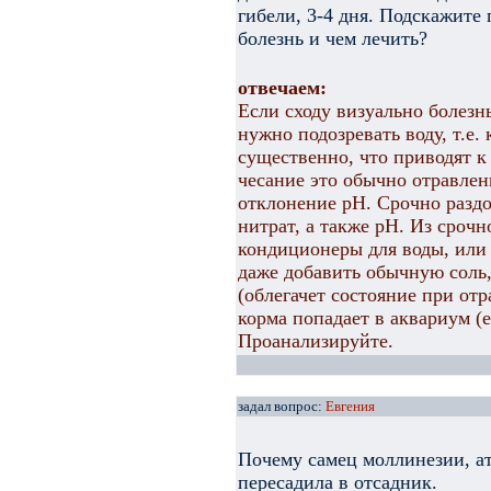
гибели, 3-4 дня. Подскажите 
болезнь и чем лечить?
отвечаем:
Если сходу визуально болезн
нужно подозревать воду, т.е.
существенно, что приводят к
чесание это обычно отравлен
отклонение рН. Срочно раздо
нитрат, а также рН. Из срочн
кондиционеры для воды, или
даже добавить обычную соль,
(облегачет состояние при от
корма попадает в аквариум (е
Проанализируйте.
задал вопрос:
Евгения
Почему самец моллинезии, ата
пересадила в отсадник.