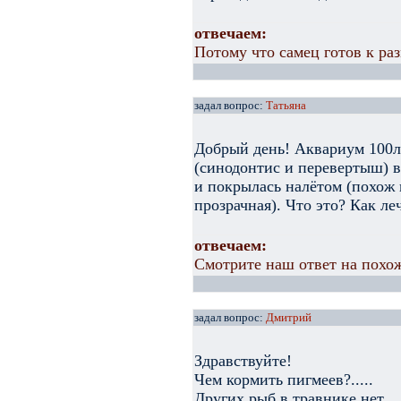
отвечаем:
Потому что самец готов к ра
задал вопрос:
Татьяна
Добрый день! Аквариум 100л 
(синодонтис и перевертыш) в
и покрылась налётом (похож 
прозрачная). Что это? Как л
отвечаем:
Смотрите наш ответ на похож
задал вопрос:
Дмитрий
Здравствуйте!
Чем кормить пигмеев?.....
Других рыб в травнике нет...