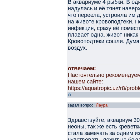
В аквариуме 4 рыбки. В од
надулась и её тянет навер
что переела, устроила им 
на животе кровоподтеки. П
инфекция, сразу её помест
плавает одна, живот никак 
Кровоподтеки сошли. Дума
воздух.
отвечаем:
Настоятельно рекомендуем
нашем сайте:
https://aquatropic.uz/r8/pr
задал вопрос:
Лаура
Здравствуйте, аквариум 30 
неоны, так же есть кревет
стала замечать за одним из
чувствовать, лежит на боку