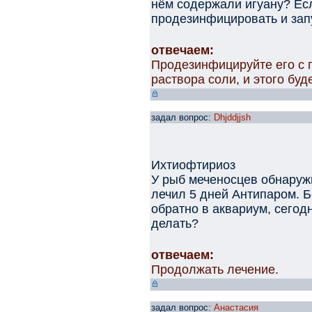
нём содержали игуану? Есл
продезинфицировать и зап
отвечаем:
Продезинфицируйте его с
раствора соли, и этого буд
задал вопрос:
Dhjddjjsh
Ихтиофтириоз
У рыб меченосцев обнаружи
лечил 5 дней Антипаром. 
обратно в аквариум, сегод
делать?
отвечаем:
Продолжать лечение.
задал вопрос:
Анастасия