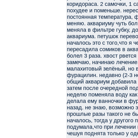
коридораса. 2 самочки, 1 с
похудее и поменьше. нерес
постоянная температура, ф
меняю. аквариуму чуть бол
меняла в фильтре губку, д
аквариума. петушок перев
началось это с того,что я 
пересадила сомиков в аква
болел 3 раза. хвост рвется
замечаю, начинаю лечение
малахитовый зелёный, но в
фурацилин. недавно (2-3 не
общий аквариум добавила
затем после очередной по
неделю поменяла воду как 
делала ему ванночки в фу
назад. не знаю, возможно э
прошлые разы такого не бы
началось, тогда у другого
подумала,что при лечении 
чешуя поднята только у одн