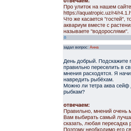
отвечаем:
Про улиток на нашем сайте
https://aquatropic.uz/r4/r4.1.
Что же касается "гостей", 
аквариум вместе с растен
называете "водорослями".
задал вопрос:
Анна
День добрый. Подскажите 
правильно переселить в св
мнения расходятся. Я нач
навредить рыбёхам.
Можно ли тетра аква сейф 
рыбкам?
отвечаем:
Правильно, мнений очень м
Вам выбирать самый лучши
сказать, любая пересадка 
Поэтому необходимо его св