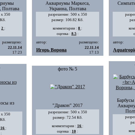
ариумы
Аквариумы Маркеса,
Симпати
, Полтава
Украина, Полтава
 х 350
разрешение: 500 х 350
разре
 Кб.
размер: 106.82 Кб.
раз
:
2
:
комментарии :
8
:
ком
:
оценка :
8.5
:
размещено:
автор:
размещено:
автор:
22.11.14
22.11.14
Игорь Ворона
Aquatropi
17:23
17:13
4
фото № 5
Барбусы
осы из
"Дракон" 2017
Аквариу
Полт
разрешение: 500 х 350
 х 350
разре
размер: 72.54 Кб.
 Кб.
ра
комментарии :
16
:
:
16
:
ком
оценка :
10
:
: