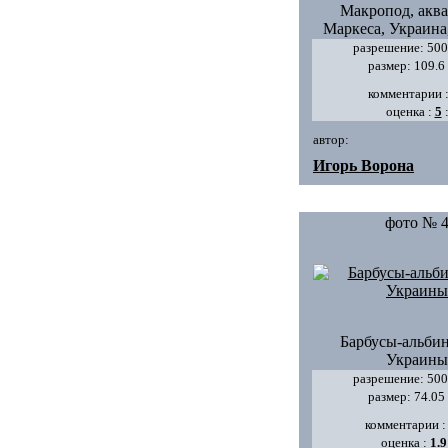
Макропод, акв
Маркеса, Украина
разрешение: 500
размер: 109.6
комментарии 
оценка :
5
автор:
Игорь Ворона
фото № 
Барбусы-альбин
Украины
разрешение: 500
размер: 74.05
комментарии 
оценка :
1.9