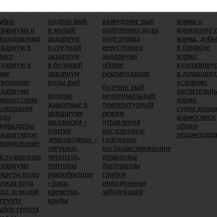
ыбор
подбор рыб
разведение рыб
корма и
квариума и
в малый
подготовка воды
кормление 
борудования
аквариум
подготовка
корма, доб
квариум в
в средний
нерестового
в природе
фисе
аквариум
аквариума
корма,
квариум в
в большой
общие
культивиру
оме
аквариум
рекомендации
в домашних
свещение
виды рыб
условиях
болезни рыб
квариума
растительн
водные
неоптимальный
омпрессоры
корма
животные в
температурный
ильтрация
сухие корма
аквариуме
режим
оды
кормосмеси
моллюски -
отравления
иофильтры
общие
улитки
кислородное
квариумное
рекомендац
земноводные -
голодание
борудование
лягушки,
несбалансированное
бслуживание
черепахи,
кормление
квариума
тритоны
бактериозы
екреты воды
ракообразные
грибки
вежая вода
- раки,
инвазионные
ход за водой
креветки,
заболевания
 грунте
крабы
ыбор грунта