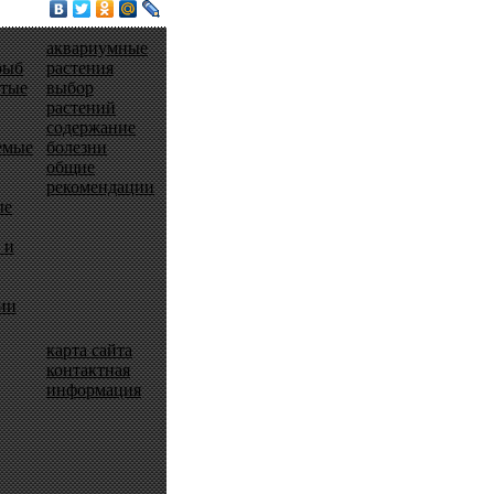
аквариумные
рыб
растения
ытые
выбор
растений
содержание
емые
болезни
общие
рекомендации
ые
 и
ии
карта сайта
контактная
информация