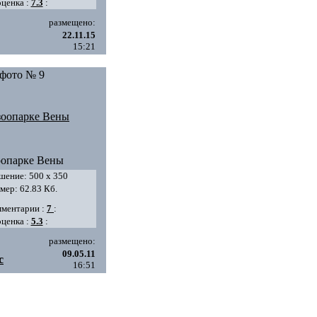
оценка :
7.3
:
размещено:
22.11.15
15:21
фото № 9
оопарке Вены
шение: 500 х 350
мер: 62.83 Кб.
мментарии :
7
:
оценка :
5.3
:
размещено:
09.05.11
c
16:51