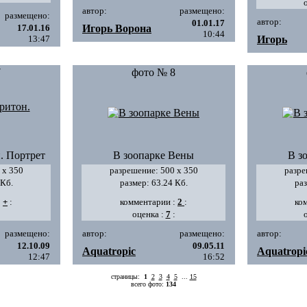
автор:
размещено:
размещено:
автор:
01.01.17
17.01.16
Игорь Ворона
10:44
13:47
Игорь
7
фото № 8
. Портрет
В зоопарке Вены
В з
 х 350
разрешение: 500 х 350
разре
 Кб.
размер: 63.24 Кб.
раз
:
+
:
комментарии :
2
:
ко
:
оценка :
7
:
размещено:
автор:
размещено:
автор:
12.10.09
09.05.11
Aquatropic
Aquatropi
12:47
16:52
страницы:
1
2
3
4
5
...
15
всего фото:
134