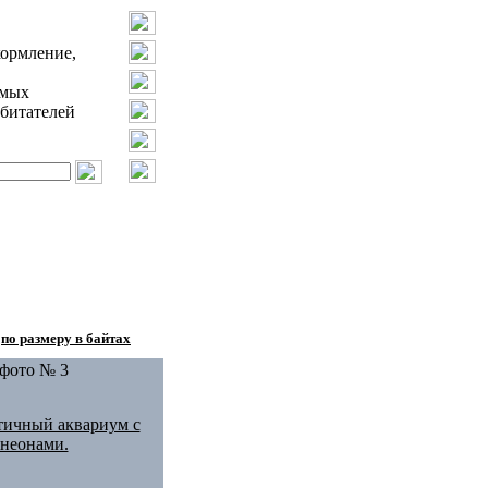
кормление,
амых
битателей
:
по размеру в байтах
фото № 3