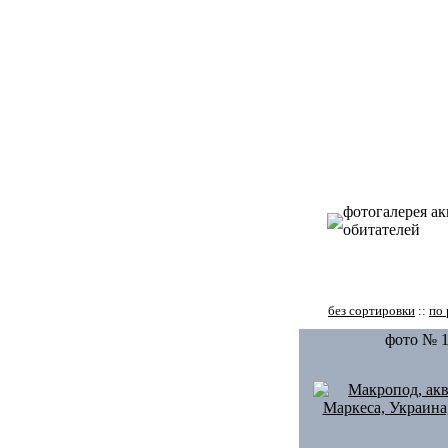
фотогалерея а
обитателей
без сортировки
::
по 
фото № 