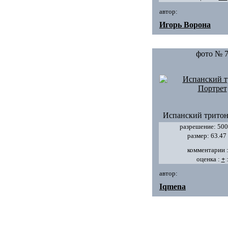
автор:
Игорь Ворона
фото № 
Испанский тритон
разрешение: 500
размер: 63.47
комментарии 
оценка :
+
автор:
Iqmena