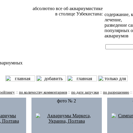
абсолютно все об аквариумистике
в столице Узбекистана:
содержание, 
лечение,
разведение с
популярных о
аквариумов
квариумных
рейтингу
::
по количеству комментариев
::
по дате загрузки
::
по разрешению
:
1
фото № 2