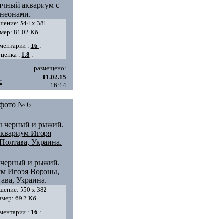
чный аквариум с
неонами.
шение: 544 х 381
мер: 81.02 Кб.
ментарии :
16
:
оценка :
1.8
:
размещено:
01.02.15
c
16:14
фото № 6
 черный и рыжий.
м Игоря Вороны,
ава, Украина.
шение: 550 х 382
змер: 69.2 Кб.
ментарии :
16
: