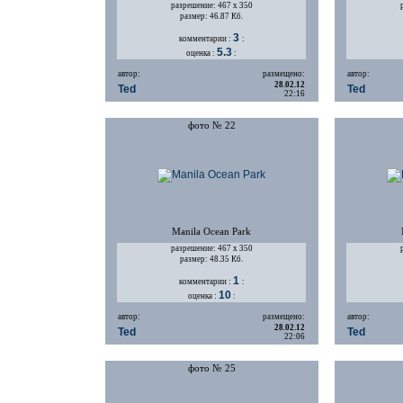
разрешение: 467 х 350
размер: 46.87 Кб.
3
комментарии :
:
5.3
оценка :
:
автор:
размещено:
автор:
28.02.12
Ted
Ted
22:16
фото № 22
Manila Ocean Park
разрешение: 467 х 350
размер: 48.35 Кб.
1
комментарии :
:
10
оценка :
:
автор:
размещено:
автор:
28.02.12
Ted
Ted
22:06
фото № 25