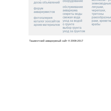
моллюски - у
оборудование
доска объявлений
земноводные
обслуживание
лягушки,
форум
аквариума
черепахи,
аквариумистов
секреты воды
тритоны
свежая вода
ракообразные
фотогалерея
уход за водой
раки, креветк
каталог зоосайтов
о грунте
крабы
архив материалов
выбор грунта
уход за грунтом
Ташкентский аквариумный сайт © 2008-2017