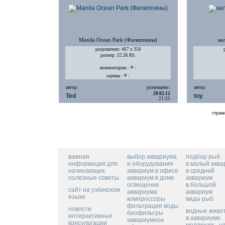
Manila Ocean Park (Филиппины)
ка
разрешение: 467 х 350
размер: 32.36 Кб.
+
комментарии :
:
+
оценка :
:
автор:
размещено:
автор:
28.02.12
Ted
toy
21:55
стра
важная
выбор аквариума
подбор рыб
информация для
и оборудования
в малый аква
начинающих
аквариум в офисе
в средний
полезные советы
аквариум в доме
аквариум
освещение
в большой
сайт на узбекском
аквариума
аквариум
языке
компрессоры
виды рыб
фильтрация воды
новости
водные живо
биофильтры
интерактивные
в аквариуме
аквариумное
консультации