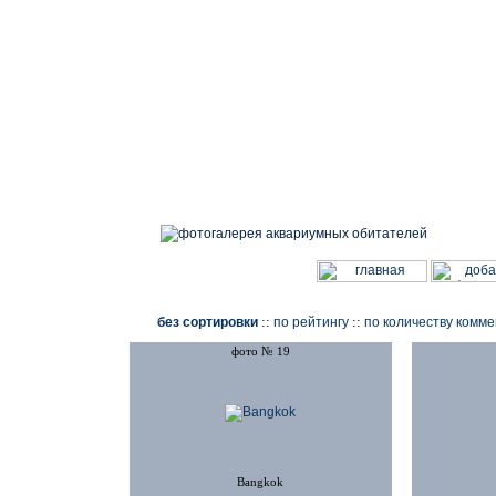
фотогалерея аквариумных обитателей
::
::
без сортировки
по рейтингу
по количеству комм
фото № 19
Bangkok