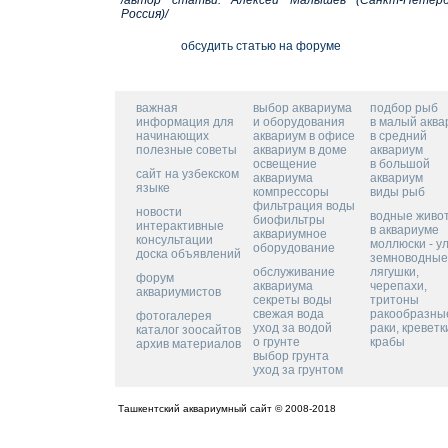
/автор статьи: Алексей Малышев (Санкт-Петерб
Россия)/
обсудить статью на форуме
важная
выбор аквариума
подбор рыб
информация для
и оборудования
в малый аква
начинающих
аквариум в офисе
в средний
полезные советы
аквариум в доме
аквариум
освещение
в большой
сайт на узбекском
аквариума
аквариум
языке
компрессоры
виды рыб
фильтрация воды
новости
водные живо
биофильтры
интерактивные
в аквариуме
аквариумное
консультации
моллюски - у
оборудование
доска объявлений
земноводные
обслуживание
лягушки,
форум
аквариума
черепахи,
аквариумистов
секреты воды
тритоны
свежая вода
ракообразные
фотогалерея
уход за водой
раки, креветк
каталог зоосайтов
о грунте
крабы
архив материалов
выбор грунта
уход за грунтом
Ташкентский аквариумный сайт © 2008-2018