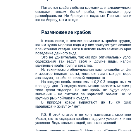
Питаются крабы любыми кормами для аквариумных 
овощами, мясом белой рыбы, моллюсками, дру
ракообразными. Не брезгует и падалью. Пропитание 
как на берегу, так и в воде.
Размножение крабов
К сожалению, в неволе размножить крабов трудно,
как им нужна морская вода и у них присутствует личино
планктонная стадия. Хотя в неволе было замечено бра
поведение данного вида.
Это не удивительно, так как при оптимальных усло
содержания так ведут себя и другие виды, напри
мангровые крабы группы sesarma.
Из технического оборудования вам понадобится фи
и аэратор (водная часть), комплект ламп, как для морс
аквариума, но с более низкой мощностью.
На каждую особь желательно 0,2-0,3 квадратных м
площади дна. В водную часть можно заселить мелких 
типа гуппи эндлера. На них крабы не будут обра
внимания - не считают за кормовой объект. Но б
крупных рыб поймают и съедят.
В природе крабы вырастают до 15 см (ши
карапакса) и живут 5-7 лет.
P.S. В этой статье я не хочу навязывать свое мне
Может, кто-то содержит крабов и в других условиях, и в
успешно. Ведь сколько людей, столько и мнений.