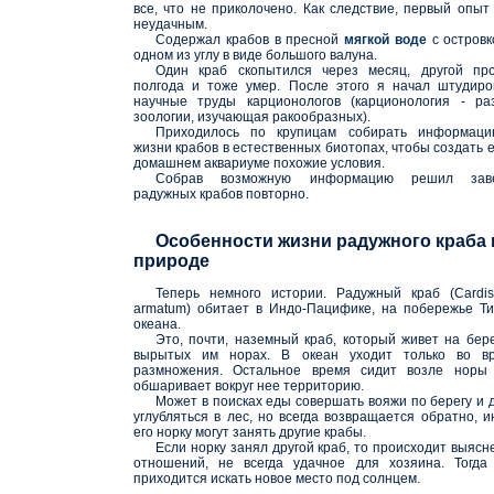
все, что не приколочено. Как следствие, первый опыт
неудачным.
Содержал крабов в пресной
мягкой воде
с островк
одном из углу в виде большого валуна.
Один краб скопытился через месяц, другой пр
полгода и тоже умер. После этого я начал штудиро
научные труды карционологов (карционология - ра
зоологии, изучающая ракообразных).
Приходилось по крупицам собирать информац
жизни крабов в естественных биотопах, чтобы создать е
домашнем аквариуме похожие условия.
Собрав возможную информацию решил заве
радужных крабов повторно.
Особенности жизни радужного краба 
природе
Теперь немного истории. Радужный краб (Cardi
armatum) обитает в Индо-Пацифике, на побережье Ти
океана.
Это, почти, наземный краб, который живет на бере
вырытых им норах. В океан уходит только во в
размножения. Остальное время сидит возле норы
обшаривает вокруг нее территорию.
Может в поисках еды совершать вояжи по берегу и 
углубляться в лес, но всегда возвращается обратно, и
его норку могут занять другие крабы.
Если норку занял другой краб, то происходит выясн
отношений, не всегда удачное для хозяина. Тогда
приходится искать новое место под солнцем.