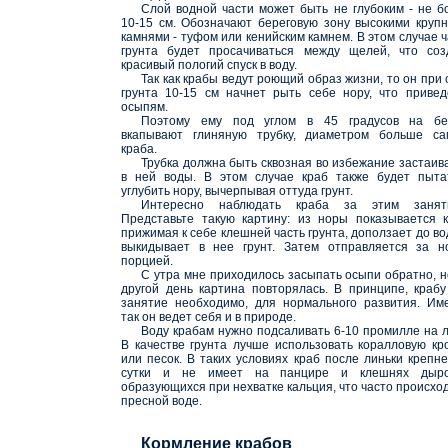
Слой водной части может быть не глубоким - не б
10-15 см. Обозначают береговую зону высокими круп
камнями - туфом или кенийским камнем. В этом случае ч
грунта будет просачиваться между щелей, что соз
красивый пологий спуск в воду.
Так как крабы ведут роющий образ жизни, то он при 
грунта 10-15 см начнет рыть себе нору, что привед
осыпям.
Поэтому ему под углом в 45 градусов на бе
вкапывают глиняную трубку, диаметром больше са
краба.
Трубка должна быть сквозная во избежание застаив
в ней воды. В этом случае краб также будет пыта
углубить нору, вычерпывая оттуда грунт.
Интересно наблюдать краба за этим занят
Представьте такую картину: из норы показывается к
прижимая к себе клешней часть грунта, доползает до во
выкидывает в нее грунт. Затем отправляется за н
порцией.
С утра мне приходилось засыпать осыпи обратно, н
другой день картина повторялась. В принципе, крабу
занятие необходимо, для нормального развития. Им
так он ведет себя и в природе.
Воду крабам нужно подсаливать 6-10 промилле на л
В качестве грунта лучше использовать коралловую кр
или песок. В таких условиях краб после линьки крепне
сутки и не имеет на панцире и клешнях дыро
образующихся при нехватке кальция, что часто происход
пресной воде.
Кормление крабов