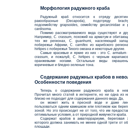
Морфология радужного краба
Радужный краб относится к отряду десятин
ракообразные (Decapoda), подотряду brachy
подсемейству grapsoides, семейству gecarcinidae и 
cardisoma.
Помимо рассматриваемого вида существуют и дру
Например, C. crassum, похожий на арматум и обитающ
тех же регионах, C. guanhumi, населяющий запа
побережье Африки, C. carnifex из карибского региона
hirtipes с побережья Тихого океана и некоторые другие.
Самые красивые и яркие из них - это C. armatum 
crassum, и пожалуй, C. hirtipes с черным карапакс
оранжевыми ногами. Остальные виды окраше
коричневые и бледно-зеленые тона.
Содержание радужных крабов в нево
Особенности поведения
Теперь о содержании радужного краба в нев
Прочитал много статей в интернете, но ни одна из н
близко не подходит для содержания данного вида. Да,
он может жить в пресной воде и даже лин
пользоваться одним камешком или плотиком как берег
зоной. Но это происходит не от того, что им предоста
оптимальные условия, а от природной живучести краба.
Содержат крабов в акватеррариуме, береговая 
которого должна занимать не менее одной трети от о
площади.