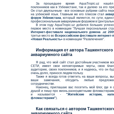
За прошедшее время AquaTropic.uz нашёл
поклонников как в Узбекистане, так и далеко за его пр
Он стал двуязычным - все основные рубрики сайта пе
на узбекский язык. Главным же его плюсом стал
аква
форум Узбекистана
, который является, по сути, един
профессиональным аквариумным форумом в Центральн
В этом году AquaTropic.uz добился больших успехо
первое место в номинации "Лучшая персональная стр
Интернет-фестивале национального домена .uz 200
третье место во
Всероссийском фестивале интернет-п
«Новая Реальность»
в номинации "Развлечения".
Информация от автора Ташкентского
аквариумного сайта
Я рад, что мой сайт стал достойным участником в
СЕТИ, имеет свои неповторимые черты, свою благ
аудиторию, своих поклонников, и я надеюсь, что он бу
очень долго, принося людям пользу.
Также я всегда готов ответить на ваши вопросы, в
ваши замечания, обсудить любые предлож
сотрудничестве.
Наконец, приглашаю вас посетить мой блог, где я
душой и пишу про жизнь разноцветными фломастерами
и называется -
"Житейские истории, напи
фломастерами"
).
Как связаться с автором Ташкентског
аквариумного сайта