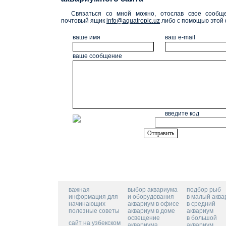
Связаться со мной можно, отослав свое сообщ
почтовый ящик
info@aquatropic.uz
либо с помощью этой
ваше имя
ваш е-mail
ваше сообщение
введите код
важная
выбор аквариума
подбор рыб
информация для
и оборудования
в малый аква
начинающих
аквариум в офисе
в средний
полезные советы
аквариум в доме
аквариум
освещение
в большой
сайт на узбекском
аквариума
аквариум