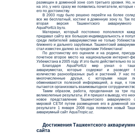
размещен в доменной зоне com третьего уровня. Но, 
на это, у него сразу же появились почитатели, которые
его по достоинству.
В 2003 году было решено перейти на более соли
все же бесплатный, хостинг в доменную зону ru. Так п
вторая версия Ташкентского аквариумного
AquaPortUz.by.ru.
Материал, который постоянно пополнялся кажд
придавал сайту все большую индивидуальность и попу
среди любителей аквариумистики не только Узбекиста
ближнего и дальнего зарубежья. Ташкентский аквариум
стал известен далеко за пределами Узбекистана!
По достоинству его оценили и на родине, присуд
почетное второе место на национальном интернет-ф
Узбекистана в 2005 году. И это было действительно по з
Благодаря AquaPortUz мир узнал о ташке
аквариумистах, которые содержат и разводят 
количество разнообразных рыб и растений. У нас п
многочисленные друзья, с которыми наши лю
обмениваются полезной информацией, а еще, к том
пытаются организовать взаимовыгодное сотрудничество
Таким образом, работа, проделанная за три го
великолепные результаты. И я пришел к выводу, что не
новое представление Ташкентского аквариумного 
мировой СЕТИ путем размещения его в доменной зон
результате 1 января 2008 года появился новый Таш
аквариумный сайт AquaTropic.uz.
Достижения Ташкентского аквариумн
сайта