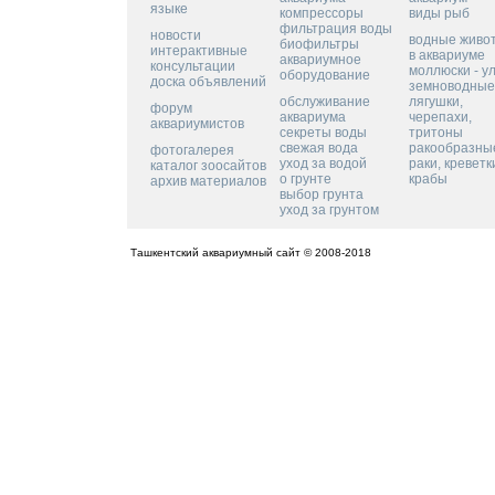
языке
компрессоры
виды рыб
фильтрация воды
новости
водные живо
биофильтры
интерактивные
в аквариуме
аквариумное
консультации
моллюски - у
оборудование
доска объявлений
земноводные
обслуживание
лягушки,
форум
аквариума
черепахи,
аквариумистов
секреты воды
тритоны
свежая вода
ракообразные
фотогалерея
уход за водой
раки, креветк
каталог зоосайтов
о грунте
крабы
архив материалов
выбор грунта
уход за грунтом
Ташкентский аквариумный сайт © 2008-2018