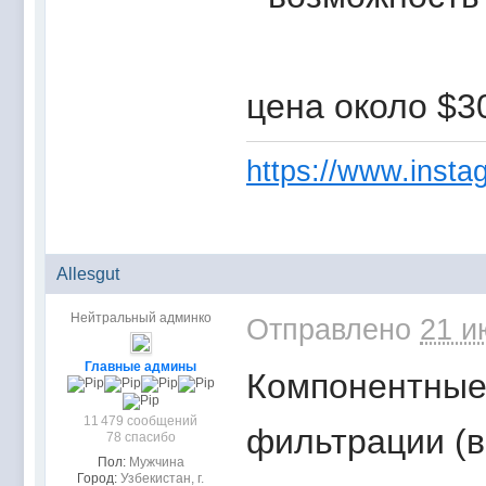
цена около $3
https://www.instag
Allesgut
Нейтральный админко
Отправлено
21 и
Главные админы
Компонентные
11 479 сообщений
фильтрации (в
78 спасибо
Пол:
Мужчина
Город:
Узбекистан, г.