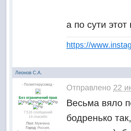
а по сути этот
https://www.instag
Леонов С.А.
- Полиптерусовод -
Отправлено
22 и
Без ограничений прав
Весьма вяло п
7 516 сообщений
бодренько так
14 спасибо
Пол:
Мужчина
Город:
Россия,