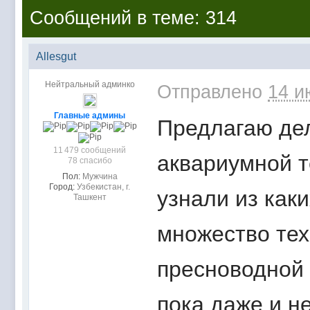
Сообщений в теме: 314
Allesgut
Нейтральный админко
Отправлено
14 и
Главные админы
Предлагаю де
11 479 сообщений
аквариумной т
78 спасибо
Пол:
Мужчина
Город:
Узбекистан, г.
узнали из как
Ташкент
множество тех
пресноводной 
пока даже и н