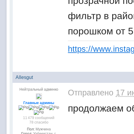
прозрачной по
фильтр в райо
порошком от 5
https://www.instag
Allesgut
Нейтральный админко
Отправлено
17 и
Главные админы
продолжаем об
11 479 сообщений
78 спасибо
Пол:
Мужчина
Город:
Узбекистан, г.