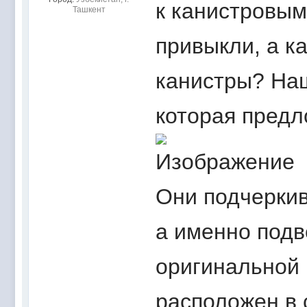
к канистровы
Ташкент
привыкли, а к
канистры? На
которая предл
Они подчеркив
а именно подв
оригинальной 
расположен в с