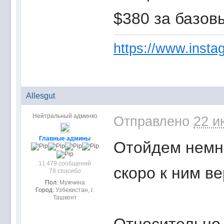
$380 за базов
https://www.instag
Allesgut
Нейтральный админко
Отправлено
22 и
Главные админы
Отойдем немно
11 479 сообщений
скоро к ним в
78 спасибо
Пол:
Мужчина
Город:
Узбекистан, г.
Ташкент