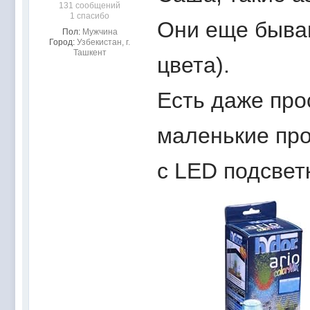
131 сообщений
1 спасибо
Они еще бываю
Пол:
Мужчина
Город:
Узбекистан, г.
Ташкент
цвета).
Есть даже про
маленькие про
с LED подсвет