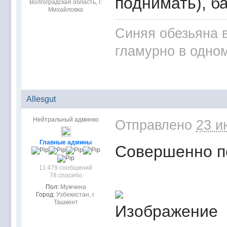
поднимать), б
Волгоградская область, г.
Михайловка
Синяя обезьяна в
гламурно в одном
Allesgut
Нейтральный админко
Отправлено
23 и
Главные админы
Совершенно п
11 479 сообщений
78 спасибо
Пол:
Мужчина
Город:
Узбекистан, г.
Ташкент