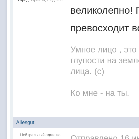
Город:
Украина, г. Одесса
великолепно! 
превосходит в
Умное лицо , это
глупости на зем
лица. (с)
Ко мне - на ты.
Allesgut
Нейтральный админко
Отправлено
16 и