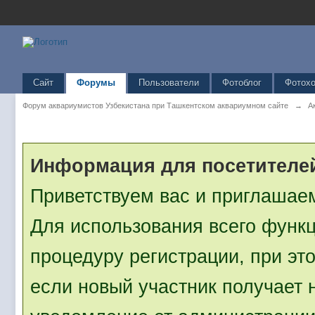
Перевод от
IpbZona
Вход
Зарегистрироваться
Имя пользователя
Имя пользователя
Я прочитал и согласен с
Прави
Запомнить меня
Сайт
Форумы
Пользователи
Фотоблог
Фотохо
Не рекомендуется для общедосту
компьютеров
Форум аквариумистов Узбекистана при Ташкентском аквариумном сайте
→
А
Информация для посетителе
Приветствуем вас и приглашае
Для использования всего функ
процедуру регистрации, при эт
если новый участник получает 