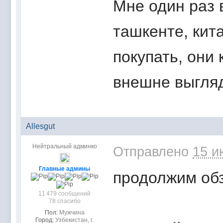
Мне один раз 
ташкенте, кита
покупать, они
внешне выгля
Allesgut
Нейтральный админко
Отправлено
15 и
Главные админы
продолжим обз
11 479 сообщений
78 спасибо
Пол:
Мужчина
Город:
Узбекистан, г.