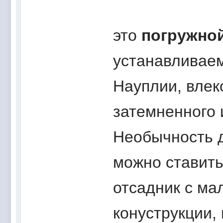
это
погружно
устанавливаем
Науплии, влек
затемненного 
Необычность д
можно ставить
отсадник с ма
конуструкции,