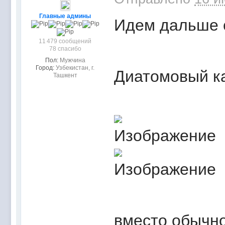
Главные админы
Идем дальше 
11 479 сообщений
78 спасибо
Пол:
Мужчина
Город:
Узбекистан, г.
Диатомовый к
Ташкент
вместо обычно