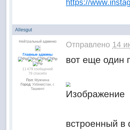
https://www.instag
Allesgut
Нейтральный админко
Отправлено
14 и
Главные админы
вот еще один 
11 479 сообщений
78 спасибо
Пол:
Мужчина
Город:
Узбекистан, г.
Ташкент
встроенный в