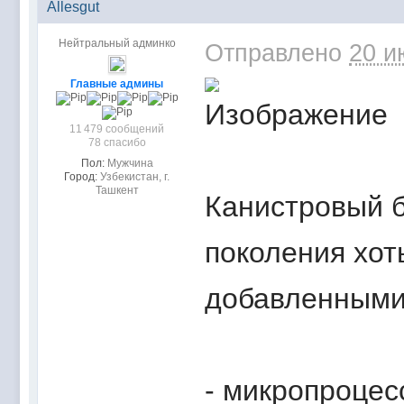
Allesgut
Нейтральный админко
Отправлено
20 и
Главные админы
11 479 сообщений
78 спасибо
Пол:
Мужчина
Город:
Узбекистан, г.
Ташкент
Канистровый 
поколения хот
добавленными
- микропроцес