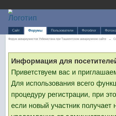
Перевод от
IpbZona
Вход
Зарегистрироваться
Имя пользователя
Имя пользователя
Я прочитал и согласен с
Прави
Запомнить меня
Сайт
Форумы
Пользователи
Фотоблог
Фотохо
Не рекомендуется для общедосту
компьютеров
Форум аквариумистов Узбекистана при Ташкентском аквариумном сайте
→
С
Информация для посетителе
Приветствуем вас и приглашае
Для использования всего функ
процедуру регистрации, при эт
если новый участник получает 