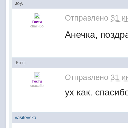
.toy.
Отправлено
31 и
Гости
спасибо
Анечка, поздр
.Котэ.
Отправлено
31 и
Гости
спасибо
ух как. спасибо
vasilevska