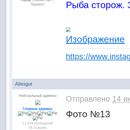
Город:
Узбекистан, г.
Рыба сторож. 
Ташкент
https://www.instag
Allesgut
Нейтральный админко
Отправлено
14 и
Главные админы
Фото №13
11 479 сообщений
78 спасибо