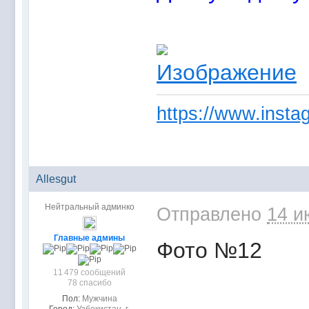
https://www.instag
Allesgut
Нейтральный админко
Отправлено
14 и
Главные админы
Фото №12
11 479 сообщений
78 спасибо
Пол:
Мужчина