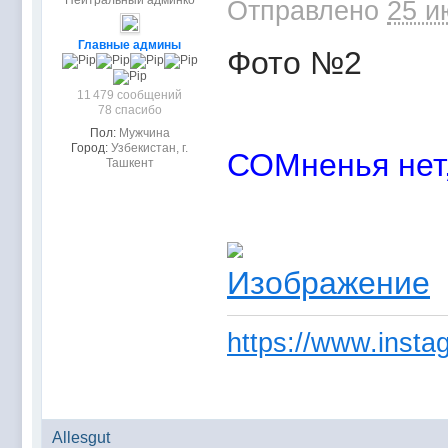
Нейтральный админко
Отправлено
25 и
Главные админы
Фото №2
11 479 сообщений
78 спасибо
Пол:
Мужчина
Город:
Узбекистан, г.
СОМненья нет, 
Ташкент
https://www.instag
Allesgut