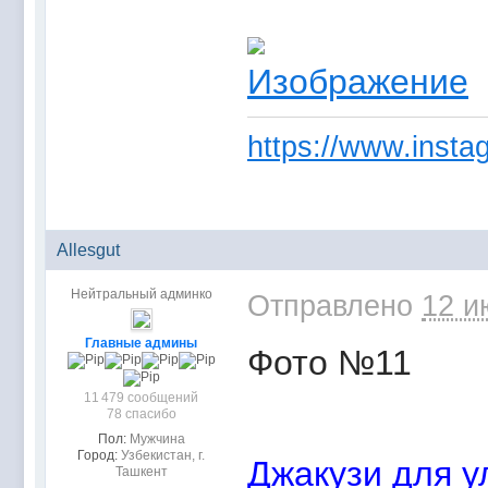
https://www.instag
Allesgut
Нейтральный админко
Отправлено
12 и
Главные админы
Фото №11
11 479 сообщений
78 спасибо
Пол:
Мужчина
Город:
Узбекистан, г.
Джакузи для у
Ташкент