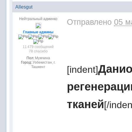
Allesgut
Нейтральный админко
Отправлено
05 м
Главные админы
11 479 сообщений
78 спасибо
Пол:
Мужчина
Город:
Узбекистан, г.
Данио
[indent]
Ташкент
регенерац
тканей
[/inden