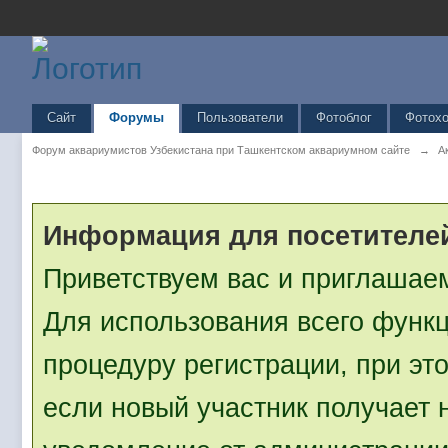
Перевод от
IpbZona
Вход
Зарегистрироваться
Имя пользователя
Имя пользователя
Я прочитал и согласен с
Прави
Запомнить меня
Сайт
Форумы
Пользователи
Фотоблог
Фотохо
Не рекомендуется для общедосту
компьютеров
Форум аквариумистов Узбекистана при Ташкентском аквариумном сайте
→
А
Информация для посетителе
Приветствуем вас и приглашае
Для использования всего функ
процедуру регистрации, при эт
если новый участник получает 