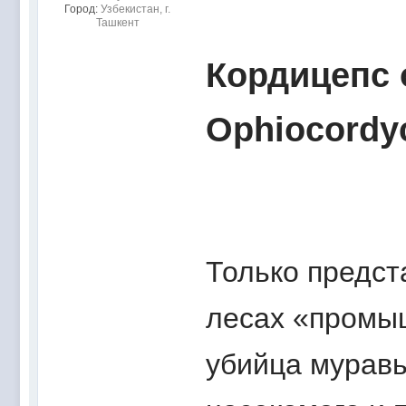
Город:
Узбекистан, г.
Ташкент
Кордицепс 
Ophiocordyc
Только предст
лесах «промыш
убийца муравь