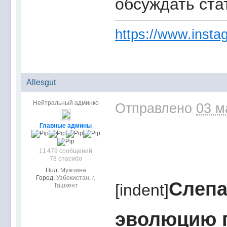
обсуждать ста
https://www.instag
Allesgut
Нейтральный админко
Отправлено
03 м
Главные админы
11 479 сообщений
78 спасибо
Пол:
Мужчина
Город:
Узбекистан, г.
Слепа
[indent]
Ташкент
эволюцию 