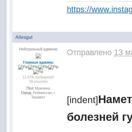
https://www.instag
Allesgut
Нейтральный админко
Отправлено
13 м
Главные админы
11 479 сообщений
78 спасибо
Пол:
Мужчина
Город:
Узбекистан, г.
Намет
[indent]
Ташкент
болезней г