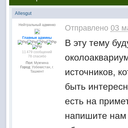
Allesgut
Нейтральный админко
Отправлено
03 м
Главные админы
В эту тему бу
11 479 сообщений
околоаквариум
78 спасибо
Пол:
Мужчина
Город:
Узбекистан, г.
источников, к
Ташкент
быть интересн
есть на приме
напишите нам 