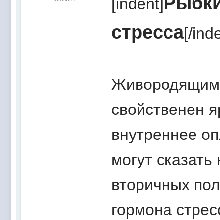
Рыбки
[indent]
стресса
[/ind
Живородящим г
свойственен я
внутреннее оп
могут сказать
вторичных пол
гормона стрес