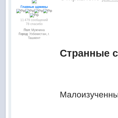
Главные админы
11 479 сообщений
78 спасибо
Пол:
Мужчина
Город:
Узбекистан, г.
Ташкент
Cтранные 
Малоизученны