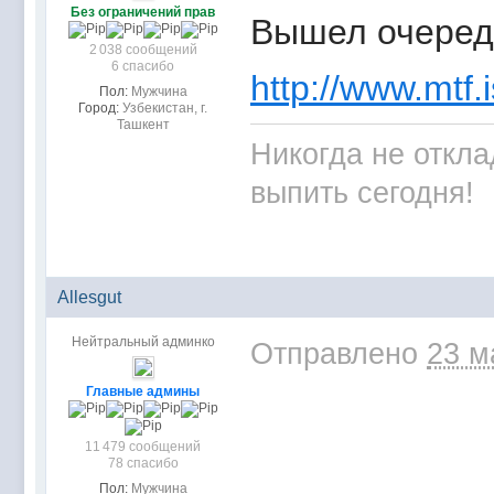
Без ограничений прав
Вышел очеред
2 038 сообщений
6 спасибо
http://www.mtf.i
Пол:
Мужчина
Город:
Узбекистан, г.
Ташкент
Никогда не откла
выпить сегодня!
Allesgut
Нейтральный админко
Отправлено
23 м
Главные админы
11 479 сообщений
78 спасибо
Пол:
Мужчина