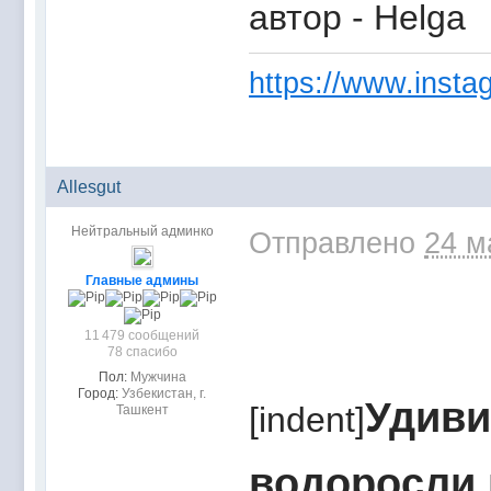
автор - Helga
https://www.instag
Allesgut
Нейтральный админко
Отправлено
24 м
Главные админы
11 479 сообщений
78 спасибо
Пол:
Мужчина
Город:
Узбекистан, г.
Удиви
[indent]
Ташкент
водоросли 