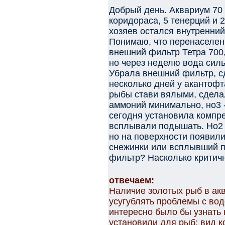
Добрый день. Аквариум 70 
коридораса, 5 тенерций и
хозяев остался внутренни
Понимаю, что перенаселени
внешний фильтр Тетра 700,
но через неделю вода сил
Убрала внешний фильтр, с
несколько дней у акантофт
рыбы стави вялыми, сделал
аммоний минимально, но3 -
сегодня установила компре
всплывали подышать. Но2 
но на поверхности появили
снежинки или всплывший п
фильтр? Насколько критич
отвечаем:
Наличие золотых рыб в ак
усугублять проблемы с водо
интересно было бы узнать
установили для рыб: вид ко