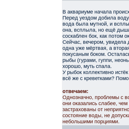
В аквариуме начала проис
Перед уездом добила воду 
вода была мутной, и вспл
она, всплыла, но ещё дыша
соскаблен бок, как потом о
Сейчас, вечером, увидела д
одна уже мёртвая, а вторая
покусаным боком. Осталас
рыбы (гурами, гуппи, неон
хорошо, муть спала.
У рыбок коллективно истёк
всё же с креветками? Помо
отвечаем:
Однозначно, проблемы с в
они оказались слабее, чем 
застрахованы от неприятно
состояние воды, не допуск
небольшими порциями.