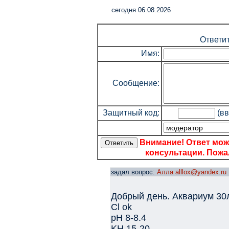
cегодня 06.08.2026
Ответи
Имя:
Сообщение:
Защитный код:
(вв
Внимание! Ответ мож
консультации. Пожал
задал вопрос:
Алла alllox@yandex.ru
Добрый день. Аквариум 30л
Cl ok
pH 8-8.4
KH 15-20