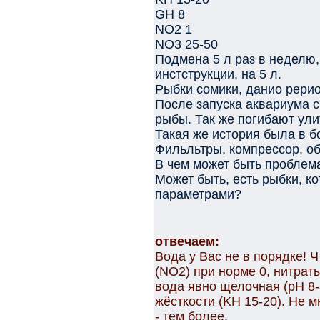
GH 8
NO2 1
NO3 25-50
Подмена 5 л раз в неделю
инстструкции, на 5 л.
Рыбки сомики, данио рерио
После запуска аквариума с
рыбы. Так же погибают ули
Такая же история была в б
Фильльтры, компрессор, об
В чем может быть проблем
Может быть, есть рыбки, к
параметрами?
отвечаем:
Вода у Вас не в порядке! 
(NO2) при норме 0, нитраты
вода явно щелочная (pH 8-
жёсткости (KH 15-20). Не 
- тем более.