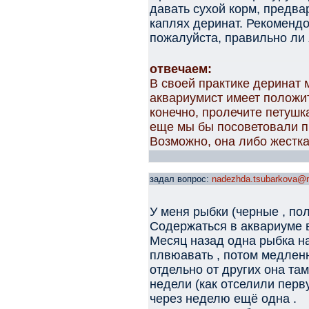
давать сухой корм, предва
каплях деринат. Рекомендо
пожалуйста, правильно ли 
отвечаем:
В своей практике деринат
аквариумист имеет положит
конечно, пролечите петушк
еще мы бы посоветовали п
Возможно, она либо жестка
задал вопрос:
nadezhda.tsubarkova@m
У меня рыбки (черные , по
Содержаться в аквариуме в
Месяц назад одна рыбка н
плвюавать , потом медленн
отдельно от других она та
недели (как отселили перв
через неделю ещё одна .