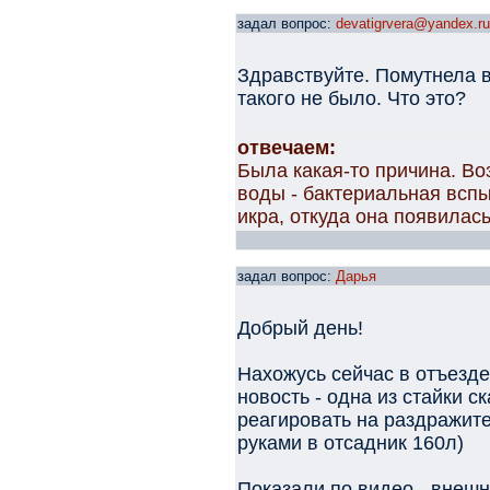
задал вопрос:
devatigrvera@yandex.ru
Здравствуйте. Помутнела в
такого не было. Что это?
отвечаем:
Была какая-то причина. В
воды - бактериальная вспы
икра, откуда она появилас
задал вопрос:
Дарья
Добрый день!
Нахожусь сейчас в отъезд
новость - одна из стайки с
реагировать на раздражите
руками в отсадник 160л)
Показали по видео - внешн