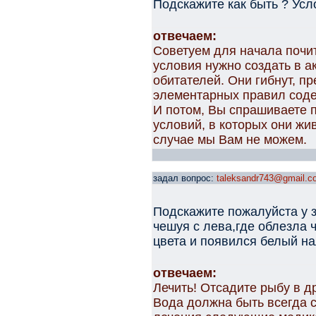
Подскажите как быть ? Усл
отвечаем:
Советуем для начала почита
условия нужно создать в а
обитателей. Они гибнут, п
элементарных правил сод
И потом, Вы спрашиваете п
условий, в которых они жив
случае мы Вам не можем.
задал вопрос:
taleksandr743@gmail.c
Подскажите пожалуйста у з
чешуя с лева,где облезла 
цвета и появился белый на
отвечаем:
Лечить! Отсадите рыбу в др
Вода должна быть всегда с