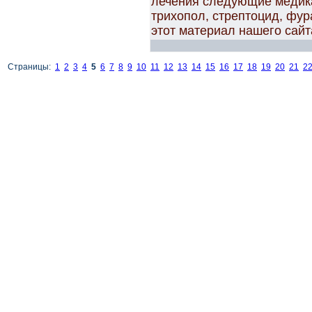
лечения следующие медика
трихопол, стрептоцид, фур
этот материал нашего сайта: 
Страницы:
1
2
3
4
5
6
7
8
9
10
11
12
13
14
15
16
17
18
19
20
21
2