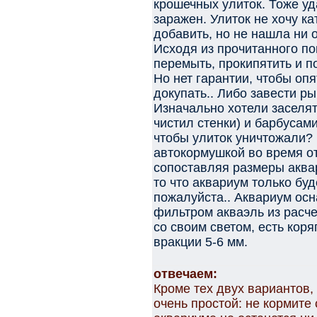
крошечных улиток. Тоже уд
заражен. Улиток не хочу к
добавить, но не нашла ни 
Исходя из прочитанного по
перемыть, прокипятить и по
Но нет гарантии, чтобы опя
докупать.. Либо завести р
Изначально хотели заселят
чистил стенки) и барбусам
чтобы улиток уничтожали?
автокормушкой во время о
сопоставляя размеры аквар
то что аквариум только буд
пожалуйста.. Аквариум ос
фильтром акваэль из расче
со своим светом, есть коря
вракции 5-6 мм.
отвечаем:
Кроме тех двух вариантов, 
очень простой: не кормите 