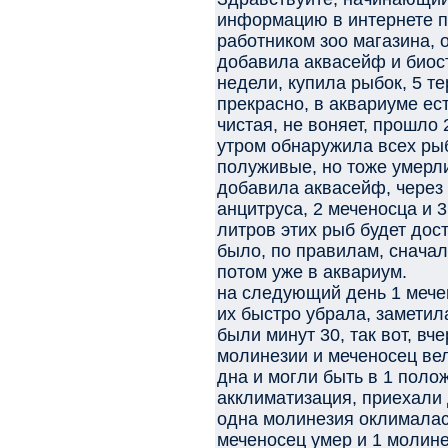
информацию в интернете по
работником зоо магазина, 
добавила аквасейф и биос
недели, купила рыбок, 5 те
прекрасно, в аквариуме ест
чистая, не воняет, прошло 
утром обнаружила всех ры
полуживые, но тоже умерл
добавила аквасейф, через д
анцитруса, 2 меченосца и 3
литров этих рыб будет дост
было, по правилам, сначал
потом уже в аквариум.
на следующий день 1 мече
их быстро убрала, заметил
были минут 30, так вот, вч
молинезии и меченосец вел
дна и могли быть в 1 полож
акклиматизация, приехали 
одна молинезия оклималась
меченосец умер и 1 молинез