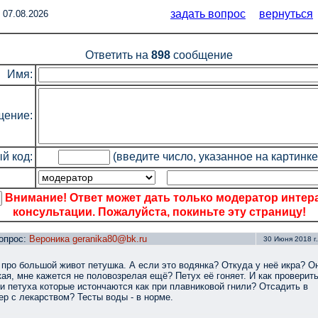
задать вопрос
вернуться
 07.08.2026
Ответить на
898
сообщение
Имя:
ение:
й код:
(введите число, указанное на картинке
Внимание! Ответ может дать только модератор интер
консультации. Пожалуйста, покиньте эту страницу!
опрос:
Вероника geranika80@bk.ru
30 Июня 2018 г.
 про большой живот петушка. А если это водянка? Откуда у неё икра? О
ая, мне кажется не половозрелая ещё? Петух её гоняет. И как проверит
и петуха которые истончаются как при плавниковой гнили? Отсадить в
ер с лекарством? Тесты воды - в норме.