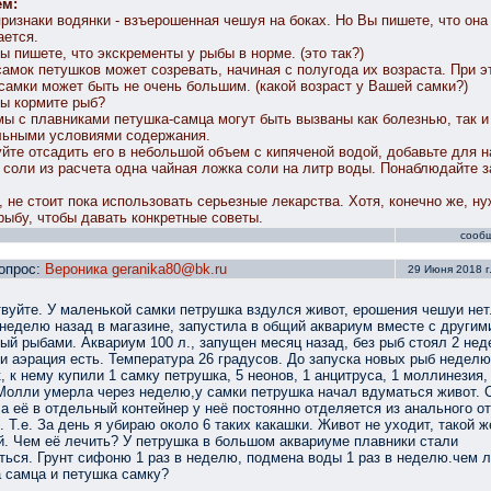
ем:
ризнаки водянки - взъерошенная чешуя на боках. Но Вы пишете, что она
ется.
ы пишете, что экскременты у рыбы в норме. (это так?)
самок петушков может созревать, начиная с полугода их возраста. При э
самки может быть не очень большим. (какой возраст у Вашей самки?)
ы кормите рыб?
ы с плавниками петушка-самца могут быть вызваны как болезнью, так и
льными условиями содержания.
йте отсадить его в небольшой объем с кипяченой водой, добавьте для 
 соли из расчета одна чайная ложка соли на литр воды. Понаблюдайте з
 не стоит пока использовать серьезные лекарства. Хотя, конечно же, н
рыбу, чтобы давать конкретные советы.
сооб
опрос:
Вероника geranika80@bk.ru
29 Июня 2018 г.
вуйте. У маленькой самки петрушка вздулся живот, ерошения чешуи нет
неделю назад в магазине, запустила в общий аквариум вместе с другим
ый рыбами. Аквариум 100 л., запущен месяц назад, без рыб стоял 2 нед
и аэрация есть. Температура 26 градусов. До запуска новых рыб недел
, к нему купили 1 самку петрушка, 5 неонов, 1 анцитруса, 1 моллинезия,
Молли умерла через неделю,у самки петрушка начал вдуматься живот. 
а её в отдельный контейнер у неё постоянно отделяется из анального о
. Т.е. За день я убираю около 6 таких какашки. Живот не уходит, такой ж
. Чем её лечить? У петрушка в большом аквариуме плавники стали
ться. Грунт сифоню 1 раз в неделю, подмена воды 1 раз в неделю.чем 
 самца и петушка самку?