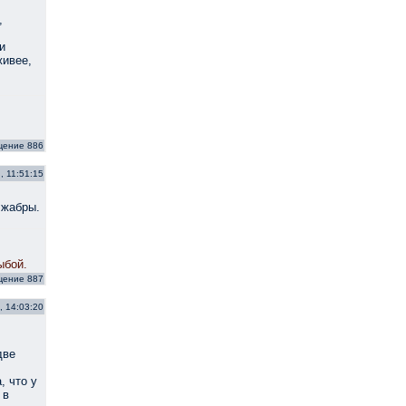
,
и
живее,
щение 886
, 11:51:15
 жабры.
ыбой.
щение 887
, 14:03:20
две
, что у
 в