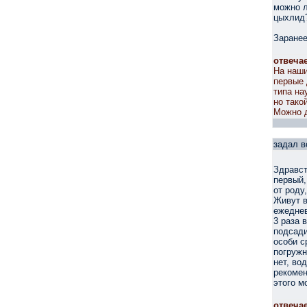
можно л
цыхлид
Заранее
отвеча
На наши
первые 
типа на
но тако
Можно д
задал в
Здравст
первый,
от роду
Живут в
ежеднев
3 раза 
подсади
особи с
погружн
нет, во
рекомен
этого м
отвеча