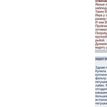
отвеча
Явные п
наблюда
Также В
Икра у 
размер 
И чем В
Проблем
оптима
Попробу
крупной
рыбой.
Думаем,
видеть 
задал в
Здравст
Купила 
купленн
фильтр 
петушок
лабео. 
отсадил
какашки
большой
истонча
петушка