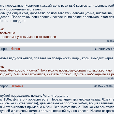
то переедание. Кормили каждый день всех рыб кормом для донных рыб
ми и мороженным мотылем.
иум где сидит сом, добавляю по пол таблетки левомицитина, нистатина, 
дозол. После таких ванн прошли покраснения возле плавников, стал по
тость не спадает.
ем:
возможно.
проблемы у рыб именно от хлопьев.
сооб
опрос:
Ирина
17 Июня 2018 г.
атума вздулся живот, плавает на поверхности воды, корм выходит через
ем:
ела. Чем кормили сома? Пока можно порекомендовать только жесткую
ю диету. Чем все закончится, сказать сложно. Ждите и наблюдайте за р
сооб
опрос:
Наталья
06 Июня 2018 г.
вуйте! подскажите, пожалуйста, что делать.
м 150л, фильтр и аэрация есть. Перезапущен три месяца назад. Живут 
7-8 см(не считая хвоста), две маленькие золотые рыбки, боция сетчатая
я и птеригоплихт примерно 6-8см. Все живут мирно. Только что заметила
рупной и активной кометы сломан верхний луч на хвосте. Ничего острого