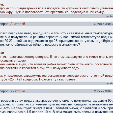
ем:
процессом пищеварения все в порядке, то крупный живот самки указыва
ую икру. Нужно попробовать отнерестить ее, подсадив к ней самца.
сооб
опрос:
Анатолий
27 Июня 2018 г.
всего повлияло лето, мы думали о том что из за повышения температуры
ме она помутнела но решили спросить у вас. зимой температура воды б
но 20-22 а сейчас поднимается до 28, приходиться остужать. подойдёт 
тик как стабилизатор обмена веществ в аквариуме?
ем:
тник - растение холодноводное. В теплом аквариуме оно живет очень пл
посадить элодею.
но иметь в виду, что золотая рыбка может быть источником постоянной 
 она постоянно копается в грунте и взмучивает воду.
а: у некоторых аквариумистов роголистник хорошо растет в теплой воде,
туре +25...+27 градусов. Поэтому тут как повезет.
сооб
опрос:
Анатолий
27 Июня 2018 г.
 времени суток вода в аквариуме очень сильно помутнела. аквариум 90 
едалеко от окна, но солнечные лучи на него не попадают. в аквариуме не
й. есть мелкий грунт. живут в нём 1 золотая рыбка, 2 скалярии и сом пр
дманиваем раз в 1.5 недели 10 л. В чём может быть причина помутнени