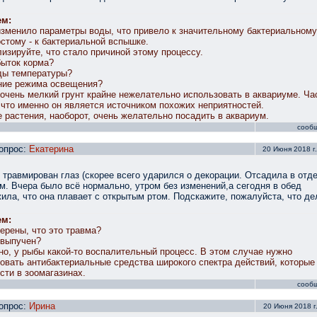
ем:
изменило параметры воды, что привело к значительному бактериальному
остому - к бактериальной вспышке.
изируйте, что стало причиной этому процессу.
ыток корма?
ды температуры?
ние режима освещения?
 очень мелкий грунт крайне нежелательно использовать в аквариуме. Ча
 что именно он является источником похожих неприятностей.
 растения, наоборот, очень желательно посадить в аквариум.
сооб
опрос:
Екатерина
20 Июня 2018 г.
 травмирован глаз (скорее всего ударился о декорации. Отсадила в отд
м. Вчера было всё нормально, утром без изменений,а сегодня в обед
ила, что она плавает с открытым ртом. Подскажите, пожалуйста, что де
ем:
ерены, что это травма?
 выпучен?
о, у рыбы какой-то воспалительный процесс. В этом случае нужно
овать антибактериальные средства широкого спектра действий, которые
сти в зоомагазинах.
сооб
опрос:
Ирина
20 Июня 2018 г.