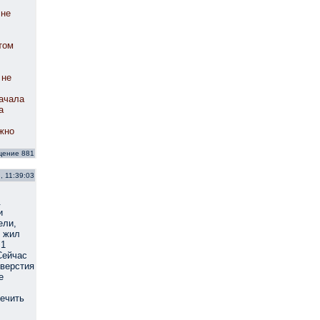
 не
том
 не
начала
а
ужно
щение 881
, 11:39:03
.
и
ели,
ю жил
 1
Сейчас
тверстия
е
лечить