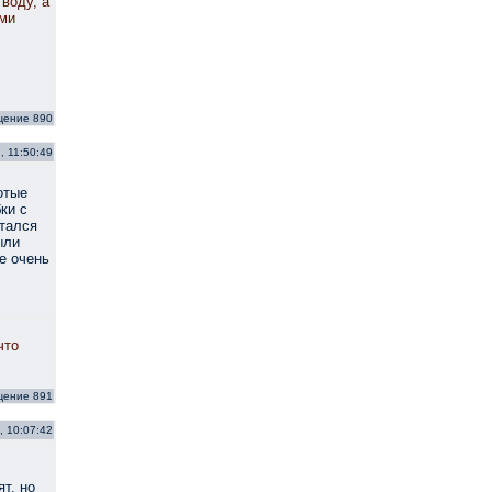
воду, а
ыми
щение 890
, 11:50:49
отые
ки с
стался
ыли
е очень
что
щение 891
, 10:07:42
т. но