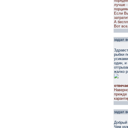
порядке
лучше -
порциям
Если Вы
затрати
А беспл
Вот все
задал в
Здравст
рыбки п
усиками
один, и
отгрыза
жалко р
отвеча
Наверно
прежде 
каранти
задал в
Добрый 
Чем нуж