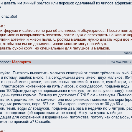
и давать им яичный желток или порошок сделанный из чипсов африканс
?
 спасибо!
ем:
х форуме и сайте это не раз объяснялось и обсуждалось. Просто повто
дни можно вскармливать желтком, затем нужно переходить на живые ко
уплий артемии и живой пыли. С ростом малькам нужно давать корм все 
й, чтобы они им не давились, иначе мальки могут погибнуть.
авать сухой корм, но специальный для петушков и мальков.
сооб
опрос:
Маргарита
24 Мая 2018 г.
вуйте. Пытаюсь вырастить мальков скалярий от своих трёхлетних рыб.
 и потому, ошибок много. На сегодняшний день имею: двух мальков, 85-
, в первый месяц жизни, вскормленных артемией, а после, сухой корм, х
 пластиковом контейнере на пять литров, с оксидатором, подмена воды
но 100%(каждые сутки пересаживаю в чистую, отстоявшуюся воду), ко
в день сухим кормом. Размер их достигает 0.7*0.5 см.- затянуты. Пытаюс
ть их к родителям, но кажется, они воспринимают мальков как корм (вр
редних размеров, пара, 5*7 см., 30 литров, компрессор от 30 др 60 л.,
ой, темп. воды 27 градусов, подмена два раза в неделю по 5 литров, ра
да - колодезная (её характеристик не знаю). Могу ли я узнать общие
дации для сохранения и взращиванич потомства, потому как опасаюсь, 
ожет не произойти? Спасибо.
ем: