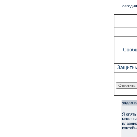
cегодня
Сообщ
Защитны
задал в
Я опять
маленьк
плавник
контейн