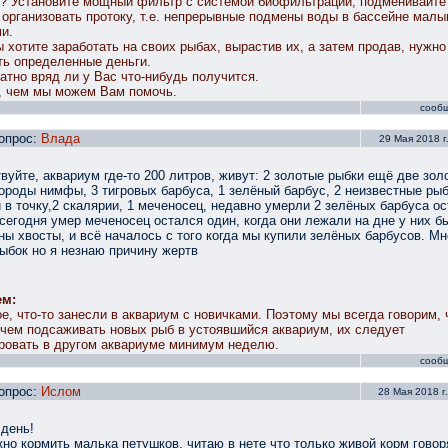
? Установите мощный фильтр с системой биофильтрации, подменивайте 
 организовать протоку, т.е. непрерывные подмены воды в бассейне мал
и.
 хотите заработать на своих рыбах, вырастив их, а затем продав, нужно
ть определенные деньги.
атно вряд ли у Вас что-нибудь получится.
, чем мы можем Вам помочь.
сооб
опрос:
Влада
29 Мая 2018 г.
вуйте, аквариум где-то 200 литров, живут: 2 золотые рыбки ещё две зол
ороды нимфы, 3 тигровых барбуса, 1 зелёный барбус, 2 неизвестные рыб
 в точку,2 скалярии, 1 меченосец, недавно умерли 2 зелёных барбуса о
 сегодня умер меченосец остался один, когда они лежали на дне у них б
ны хвосты, и всё началось с того когда мы купили зелёных барбусов. Мн
ыбок но я незнаю причину жертв
ем:
е, что-то занесли в аквариум с новичками. Поэтому мы всегда говорим, 
чем подсаживать новых рыб в устоявшийся аквариум, их следует
ровать в другом аквариуме минимум неделю.
сооб
опрос:
Ислом
28 Мая 2018 г.
день!
но кормить малька петушков. читаю в нете что только живой корм говоря