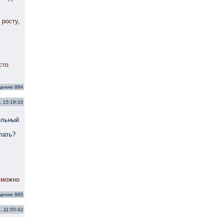
 росту,
сто
щение 884
, 15:19:10
ельный
лать?
 можно
щение 885
, 11:55:42