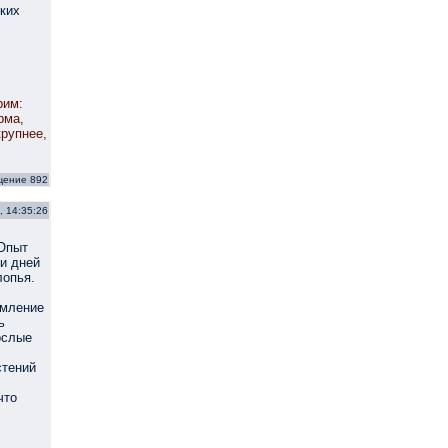
ких
рим:
рма,
крупнее,
щение 892
, 14:35:26
 Опыт
ти дней
лопья.
рмление
ь
ослые
стений
что