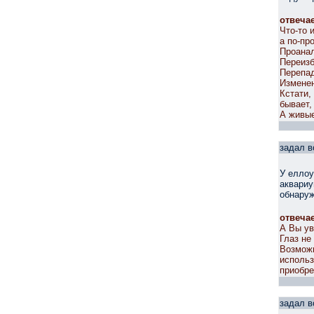
отвеча
Что-то 
а по-пр
Проанал
Переизб
Перепа
Измене
Кстати,
бывает,
А живые
задал в
У еллоу
аквариу
обнаруж
отвеча
А Вы ув
Глаз не
Возможн
использ
приобре
задал в