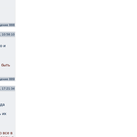
щение 888
, 10:58:10
о и
т быть
щение 889
, 17:21:34
ода
ь их
о все в