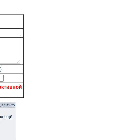
)
активной
, 14:42:25
на ещё
ь