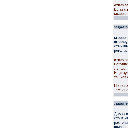
отвеча
Если с 
созревш
задал в
скорее 
аквариу
стабиль
роголис
отвеча
Роголис
Лучше 
Еще нуж
так как
Поправк
темпера
задал в
Доброго
стоит н
растени
воду по