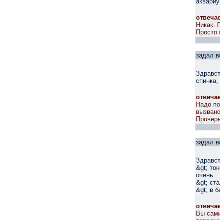
аквариу
отвеча
Никак. 
Просто 
задал в
Здравст
спинка,
отвеча
Надо по
вызвано
Проверь
задал в
Здравст
&gt; то
очень
&gt; ст
&gt; в 
отвеча
Вы сами