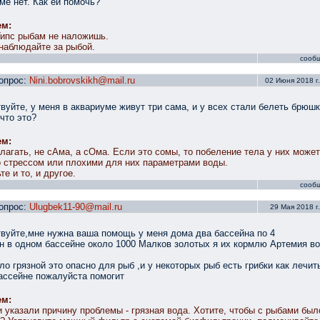
ме нет. Как ей помочь?
ем:
Гипс рыбам не наложишь.
наблюдайте за рыбой.
сооб
опрос:
Nini.bobrovskikh@mail.ru
02 Июня 2018 г.
вуйте, у меня в аквариуме живут три сама, и у всех стали белеть брюшк
 что это?
ем:
лагать, не сАма, а сОма. Если это сомы, то побеление тела у них може
 стрессом или плохими для них параметрами воды.
те и то, и другое.
сооб
опрос:
Ulugbek11-90@mail.ru
29 Мая 2018 г.
вуйте,мне нужна ваша помощь у меня дома два бассейна по 4
нн в одном бассейне около 1000 Малков золотых я их кормлю Артемия в
ало грязной это опасно для рыб ,и у некоторых рыб есть грибки как лечит
бассейне пожалуйста помогит
ем:
 указали причину проблемы - грязная вода. Хотите, чтобы с рыбами был