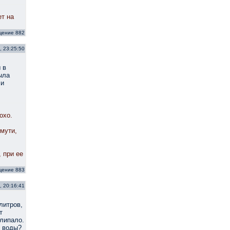
ет на
щение 882
, 23:25:50
 в
ыла
ли
охо.
мути,
 при ее
щение 883
, 20:16:41
литров,
т
илипало.
я воды?