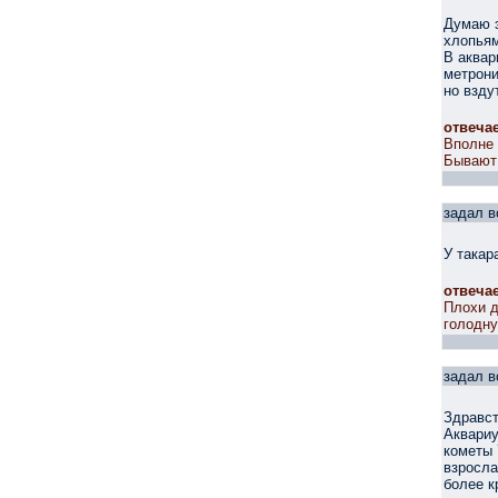
Думаю э
хлопья
В аквар
метрони
но взду
отвеча
Вполне 
Бывают 
задал в
У такар
отвеча
Плохи д
голодну
задал в
Здравст
Аквариу
кометы 
взросла
более к