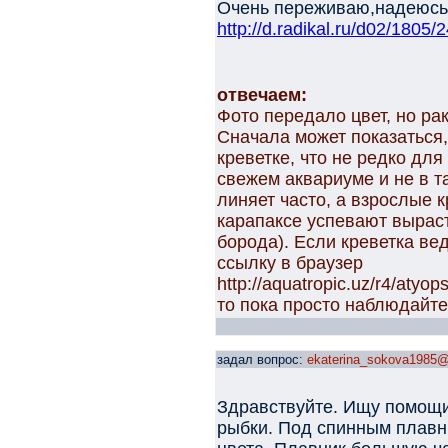
Очень переживаю,надеюсь,
http://d.radikal.ru/d02/1805
отвечаем:
Фото передало цвет, но рак
Сначала может показаться,
креветке, что не редко для
свежем аквариуме и не в та
линяет часто, а взрослые 
карапаксе успевают выраст
борода). Если креветка ве
ссылку в браузер
http://aquatropic.uz/r4/atyo
то пока просто наблюдайте,
задал вопрос:
ekaterina_sokova1985@
Здравствуйте. Ищу помощи
рыбки. Под спинным плавн