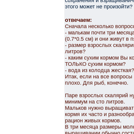
сохранения и взращиванич 
этого может не произойти?
отвечаем:
Сначала несколько вопросо
- малькам почти три месяц
(0.7*0.5 см) и они живут в 
- размер взрослых скаляри
литров?
- каким сухим кормом Вы к
ТОЛЬКО сухим кормом?
- вода из колодца жесткая
Итак, если на все вопросы 
плохо. Для рыб, конечно.
Паре взрослых скалярий н
минимум на сто литров.
Мальков нужно выращивать
кормя их часто и разнообр
рацион живых кормов.
В три месяца размеры мол
выращивании обычно соста