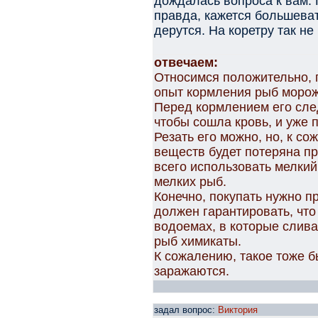
дождалась вопроса к вам. П
правда, кажется большеват
дерутся. На коретру так н
отвечаем:
Относимся положительно, 
опыт кормления рыб моро
Перед кормлением его сле
чтобы сошла кровь, и уже 
Резать его можно, но, к с
веществ будет потеряна пр
всего использовать мелки
мелких рыб.
Конечно, покупать нужно п
должен гарантировать, что
водоемах, в которые слив
рыб химикаты.
К сожалению, такое тоже б
заражаются.
задал вопрос:
Виктория