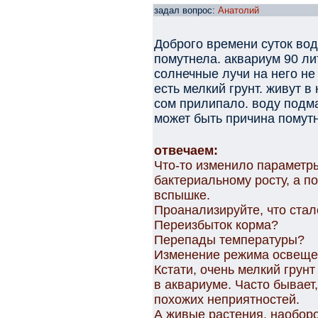
задал вопрос:
Анатолий
Доброго времени суток вод
помутнела. аквариум 90 лит
солнечные лучи на него не
есть мелкий грунт. живут в
сом прилипало. воду подма
может быть причина помут
отвечаем:
Что-то изменило параметры
бактериальному росту, а по
вспышке.
Проанализируйте, что стал
Переизбыток корма?
Перепады температуры?
Изменение режима освеще
Кстати, очень мелкий грун
в аквариуме. Часто бывает
похожих неприятностей.
А живые растения, наоборо