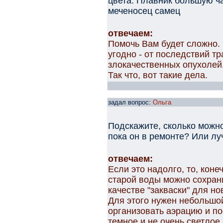
цвета. Плавник большую ч
меченосец самец
отвечаем:
Помочь Вам будет сложно. 
угодно - от последствий т
злокачественных опухолей
Так что, вот такие дела.
задал вопрос:
Ольга
Подскажите, сколько можно
пока он в ремонте? Или лу
отвечаем:
Если это надолго, то, коне
старой воды можно сохран
качестве "закваски" для но
Для этого нужен небольшой
организовать аэрацию и по
темное и не очень светлое