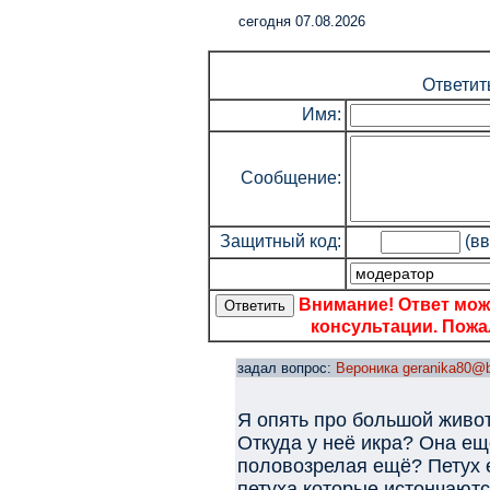
cегодня 07.08.2026
Ответит
Имя:
Сообщение:
Защитный код:
(вв
Внимание! Ответ мож
консультации. Пожал
задал вопрос:
Вероника geranika80@b
Я опять про большой живот
Откуда у неё икра? Она ещ
половозрелая ещё? Петух е
петуха которые истончаютс