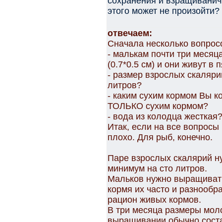
сохранения и взращиванич 
этого может не произойти?
отвечаем:
Сначала несколько вопросо
- малькам почти три месяц
(0.7*0.5 см) и они живут в 
- размер взрослых скаляри
литров?
- каким сухим кормом Вы к
ТОЛЬКО сухим кормом?
- вода из колодца жесткая
Итак, если на все вопросы 
плохо. Для рыб, конечно.
Паре взрослых скалярий н
минимум на сто литров.
Мальков нужно выращивать
кормя их часто и разнообр
рацион живых кормов.
В три месяца размеры мол
выращивании обычно соста