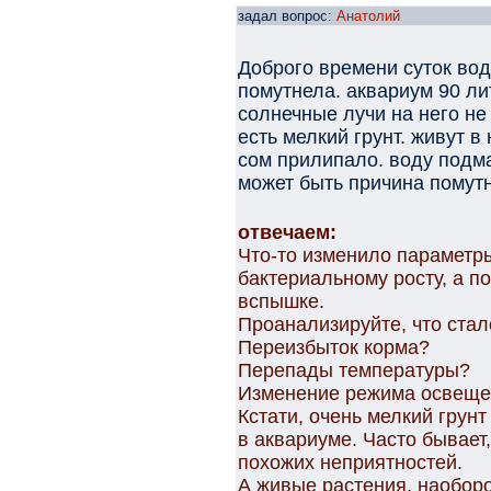
задал вопрос:
Анатолий
Доброго времени суток вод
помутнела. аквариум 90 лит
солнечные лучи на него не
есть мелкий грунт. живут в
сом прилипало. воду подма
может быть причина помут
отвечаем:
Что-то изменило параметры
бактериальному росту, а по
вспышке.
Проанализируйте, что стал
Переизбыток корма?
Перепады температуры?
Изменение режима освеще
Кстати, очень мелкий грун
в аквариуме. Часто бывает
похожих неприятностей.
А живые растения, наоборо