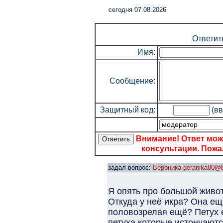
cегодня 07.08.2026
Ответит
Имя:
Сообщение:
Защитный код:
(вв
Внимание! Ответ мож
консультации. Пожал
задал вопрос:
Вероника geranika80@b
Я опять про большой живот
Откуда у неё икра? Она ещ
половозрелая ещё? Петух е
петуха которые истончаютс