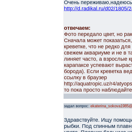
Очень переживаю,надеюсь,
http://d.radikal.ru/d02/1805
отвечаем:
Фото передало цвет, но рак
Сначала может показаться,
креветке, что не редко для
свежем аквариуме и не в та
линяет часто, а взрослые 
карапаксе успевают выраст
борода). Если креветка ве
ссылку в браузер
http://aquatropic.uz/r4/atyo
то пока просто наблюдайте,
задал вопрос:
ekaterina_sokova1985@
Здравствуйте. Ищу помощи
рыбки. Под спинным плавн