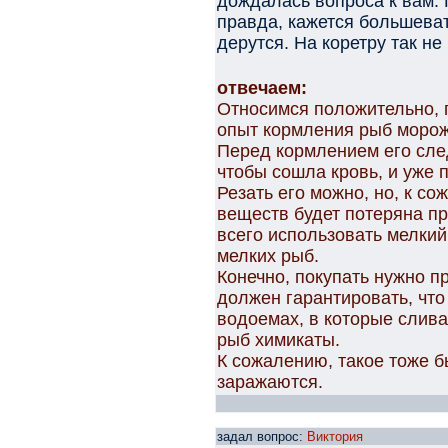
дождалась вопроса к вам. П
правда, кажется большеват
дерутся. На коретру так н
отвечаем:
Относимся положительно, 
опыт кормления рыб моро
Перед кормлением его сле
чтобы сошла кровь, и уже 
Резать его можно, но, к с
веществ будет потеряна пр
всего использовать мелки
мелких рыб.
Конечно, покупать нужно п
должен гарантировать, что
водоемах, в которые слив
рыб химикаты.
К сожалению, такое тоже б
заражаются.
задал вопрос:
Виктория