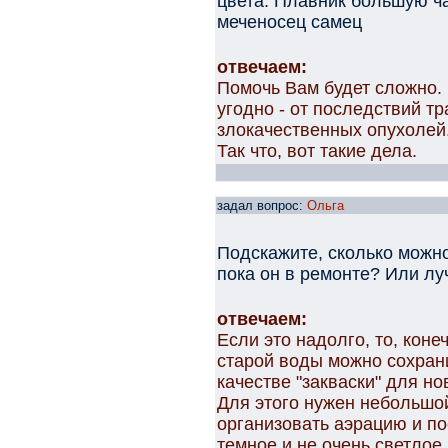
цвета. Плавник большую ч
меченосец самец
отвечаем:
Помочь Вам будет сложно. 
угодно - от последствий т
злокачественных опухолей
Так что, вот такие дела.
задал вопрос:
Ольга
Подскажите, сколько можно
пока он в ремонте? Или лу
отвечаем:
Если это надолго, то, коне
старой воды можно сохран
качестве "закваски" для но
Для этого нужен небольшой
организовать аэрацию и по
темное и не очень светлое