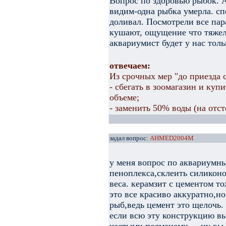
Вопрос по здоровью рыбок. 
видим-одна рыбка умерла. сп
доливал. Посмотрели все пар
кушают, ощущение что тяжел
аквариумист будет у нас толь
отвечаем:
Из срочных мер "до приезда 
- сбегать в зоомагазин и куп
объеме;
- заменить 50% воды (на отс
задал вопрос:
AHMED2004M
у меня вопрос по аквариумны
пеноплекса,склеить силикон
веса. керамзит с цементом то
это все красиво аккуратно,но
рыб,ведь цемент это щелочь.
если всю эту конструкцию вы