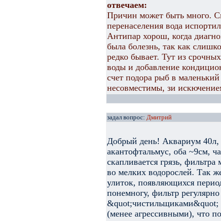
отвечаем:
Причин может быть много. Ско
перенаселения вода испортил
Антипар хорош, когда диагноз
была болезнь, так как слишк
редко бывает. Тут из срочны
воды и добавление кондицион
счет подора рыб в маленький
несовместимы, зи искючение
задал вопрос:
Дмитрий
Добрый день! Аквариум 40л, 
акантофтальмус, оба ~9см, ч
скапливается грязь, фильтра 
во мелких водорослей. Так ж
улиток, появляющихся перио
понемногу, фильтр регулярно
&quot;чистильщиками&quot; 
(менее агрессивными), что п