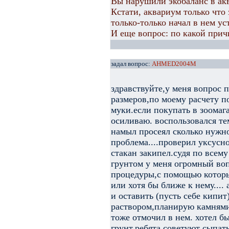
Вы нарушили экобаланс в ак
Кстати, аквариум только что
только-только начал в нем ус
И еще вопрос: по какой прич
задал вопрос:
AHMED2004M
здравствуйте,у меня вопрос 
размеров,по моему расчету п
муки.если покупать в зоомага
осиливаю. воспользовался тем
намыл просеял сколько нужно
проблема....проверил уксусн
стакан закипел.судя по всему
грунтом у меня огромный воп
процедуры,с помощью которы
или хотя бы ближе к нему....
и оставить (пусть себе кипи
раствором,планирую камнями
тоже отмочил в нем. хотел б
грунт.ребята советуют сыпать