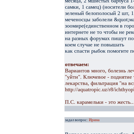
месяца, 2 мшистых барбуса 1-
самки, 1 самец) (носители бо
зеленый белополосый 2 шт, 1
меченосцы заболели &quot;м
зоомире(единственном в горо
интернете не то чтобы не ре
на разных форумах пишут по
коем случае не повышать
как спасти рыбок помогите п
отвечаем:
Вариантов много, болезнь ле
"уйти". Ключевое - поднятие
лекарства, фильтрация "на в
http://aquatropic.uz/r8/ichthyo
П.С. карамельки - это жесть..
задал вопрос:
Ирина