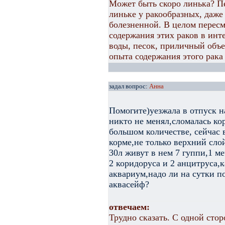
Может быть скоро линька? Пе
линьке у ракообразных, даж
болезненной. В целом перес
содержания этих раков в инт
воды, песок, приличный объем
опыта содержания этого рака
задал вопрос:
Анна
Помогите)уезжала в отпуск н
никто не менял,сломалась ко
большом количестве, сейчас в
корме,не только верхний сло
30л живут в нем 7 гуппи,1 м
2 коридоруса и 2 анцитруса,
аквариум,надо ли на сутки по
аквасейф?
отвечаем:
Трудно сказать. С одной стор