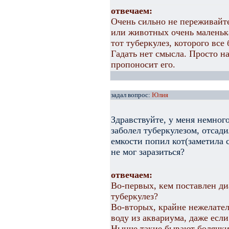
отвечаем:
Очень сильно не переживайте
или животных очень маленька
тот туберкулез, которого все
Гадать нет смысла. Просто н
пропоносит его.
задал вопрос:
Юлия
Здравствуйте, у меня немног
заболел туберкулезом, отсади
емкости попил кот(заметила 
не мог заразиться?
отвечаем:
Во-первых, кем поставлен ди
туберкулез?
Во-вторых, крайне нежелате
воду из аквариума, даже есл
Нынче такие бывают болячки 