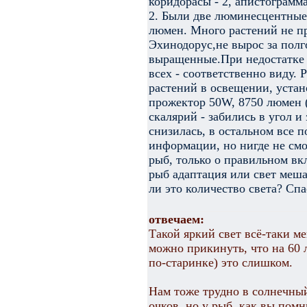
коридорасы - 2, апистограмма 
2. Были две люминесцентные
люмен. Много растений не пр
Эхинодорус,не вырос за полг
выращенные.При недостатке с
всех - соответственно виду. 
растений в освещении, уста
прожектор 50W, 8750 люмен (
скалярий - забились в угол 
снизилась, в остальном все 
информации, но нигде не смо
рыб, только о правильном в
рыб адаптация или свет меша
ли это количество света? Спа
отвечаем:
Такой яркий свет всё-таки м
можно прикинуть, что на 60 
по-старинке) это слишком.
Нам тоже трудно в солнечный
очков, но у рыб, как вы помн