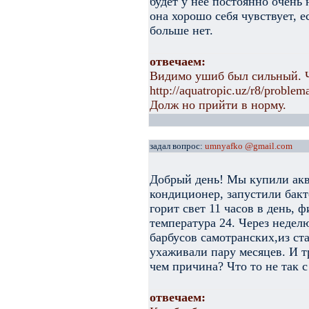
будет у нее постоянно очень
она хорошо себя чувствует, 
больше нет.
отвечаем:
Видимо ушиб был сильный. 
http://aquatropic.uz/r8/proble
Долж но прийти в норму.
задал вопрос:
umnyafko @gmail.com
Добрый день! Мы купили акв
кондиционер, запустили бакт
горит свет 11 часов в день, ф
температура 24. Через недел
барбусов самотранских,из ста
ухаживали пару месяцев. И тр
чем причина? Что то не так 
отвечаем: