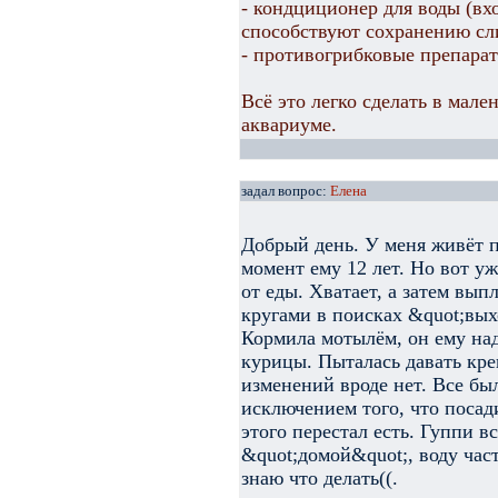
- кондциционер для воды (вх
способствуют сохранению сл
- противогрибковые препарат
Всё это легко сделать в мал
аквариуме.
задал вопрос:
Елена
Добрый день. У меня живёт 
момент ему 12 лет. Но вот уж
от еды. Хватает, а затем вып
кругами в поисках &quot;вых
Кормила мотылём, он ему над
курицы. Пыталась давать кре
изменений вроде нет. Все бы
исключением того, что посад
этого перестал есть. Гуппи в
&quot;домой&quot;, воду час
знаю что делать((.