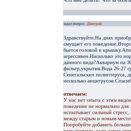
Что мне делать? Что за болез
задал вопрос:
Дмитрий
Здравствуйте.На днях приоб
смущает его поведение.Второ
бьется головой в крышку.Ап
агрессивен.Насколько это но
данного вида?Аквариум на 3
фильтр,укрытия.Вода 26-27 г
Сенегальских полиптеруса, д
несколько анцитрусов.Спасиб
отвечаем:
У нас нет опыта с этим видо
поведение не нормально для 
испытывает сильный стресс, 
между старым и новым местом
Попробуйте добавить больше
воду тестами, если давно это