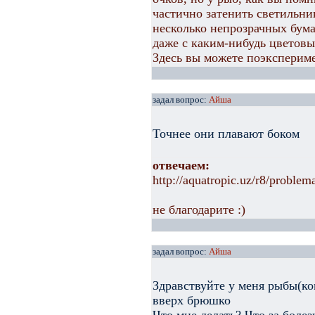
частично затенить светильни
несколько непрозрачных бум
даже с каким-нибудь цветовы
Здесь вы можете поэксперим
задал вопрос:
Айша
Точнее они плавают боком
отвечаем:
http://aquatropic.uz/r8/proble
не благодарите :)
задал вопрос:
Айша
Здравствуйте у меня рыбы(ко
вверх брюшко