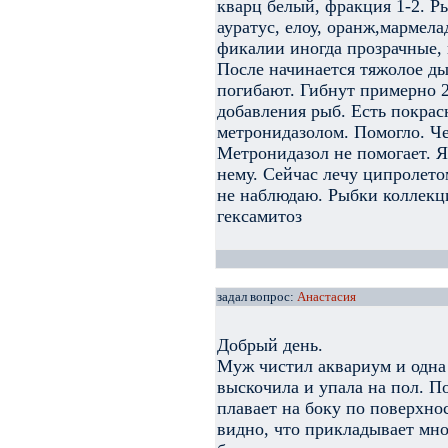
кварц белый, фракция 1-2. 
ауратус, елоу, оранж,мармел
фикалии иногда прозрачные,
После начинается тяжолое ды
погибают. Гибнут примерно 2
добавления рыб. Есть покра
метронидазолом. Помогло. Че
Метронидазол не помогает. Я
нему. Сейчас лечу ципролето
не наблюдаю. Рыбки коллекц
гексамитоз
задал вопрос:
Анастасия
Добрый день.
Муж чистил аквариум и одна и
выскочила и упала на пол. По
плавает на боку по поверхно
видно, что прикладывает мног