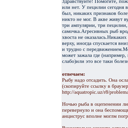
Здравствуйте! Помогите, пож
или нет. У пецилии сегодня в
был, никаких признаков боле
никто не мог. В акве живут в
три ампулярии, три пецилии,
самочка.Агресивных рыб врод
хвоста не оказалась.Никаких 
верху, иногда спускается вни
и трудно с передвижением.Мо
может зажала где (например, 
слабо)или это все таки болез
отвечаем:
Рыбу надо отсадить. Она осл
(скопируйте ссылку в браузер
http://aquatropic.uz/r8/proble
Ночью рыба в оцепенении либ
перевернуло и она беспомощн
анциструс вполне моглм погр