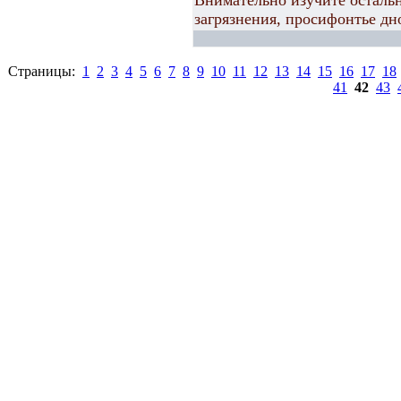
Внимательно изучите остальн
загрязнения, просифонтье дн
Страницы:
1
2
3
4
5
6
7
8
9
10
11
12
13
14
15
16
17
18
41
42
43