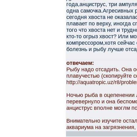
года,анциструс, три ампуля
одна самочка.Агресивных р
сегодня хвоста не оказала
плавает по верху, иногда с
того что хвоста нет и тру
кто-то огрыз хвост? Или м
компрессором,хотя сейчас 
болезнь и рыбу лучше отс
отвечаем:
Рыбу надо отсадить. Она о
плавучестью (скопируйте с
http://aquatropic.uz/r8/pro
Ночью рыба в оцепенении 
перевернуло и она беспом
анциструс вполне моглм по
Внимательно изучите оста
аквариума на загрязнения,