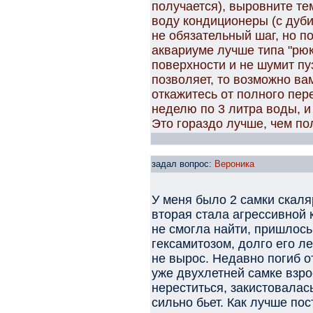
получается), выровните т
воду кондиционеры (с дуби
не обязательный шаг, но п
аквариуме лучше типа "рюк
поверхности и не шумит пу
позволяет, то возможно ва
откажитесь от полного пер
неделю по 3 литра воды, и 
Это гораздо лучше, чем по
задал вопрос:
Вероника
У меня было 2 самки скаля
вторая стала агрессивной 
не смогла найти, пришлось
гексамитозом, долго его ле
не вырос. Недавно погиб о
уже двухлетней самке взро
нереститься, закистовалась
сильно бьет. Как лучше пос