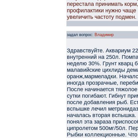
перестала принимать корм,
профилактики нужно чаще п
увеличить частоту подмен. 
задал вопрос:
Владимир
Здравствуйте. Аквариум 22
внутренний на 250л. Помпа
неделю 30%. Грунт кварц б
малавийские цихлиды демас
оранж,мармеладки. Начал
иногда прозрачные, переб
После начинается тяжолое
сутки погибают. Гибнут пр
после добавления рыб. Ес
вспышке лечил метронидаз
началась вторая вспышка. 
понял эта зараза приспосо
ципролетом 500мг/50л. Пе
Рыбки коллекционные. Что