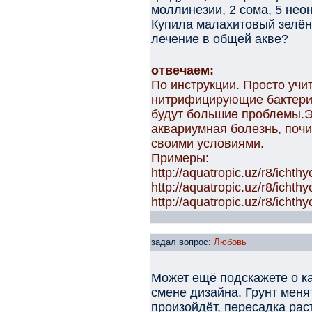
моллинезии, 2 сома, 5 неон
Купила малахитовый зелён
лечение в общей акве?
отвечаем:
По инструкции. Просто учит
нитрифицирующие бактерии
будут большие проблемы.Э
аквариумная болезнь, почит
своими условиями.
Примеры:
http://aquatropic.uz/r8/ichthy
http://aquatropic.uz/r8/ichth
http://aquatropic.uz/r8/icht
задал вопрос:
Любовь
Может ещё подскажете о к
смене дизайна. Грунт менят
произойдёт, пересадка рас