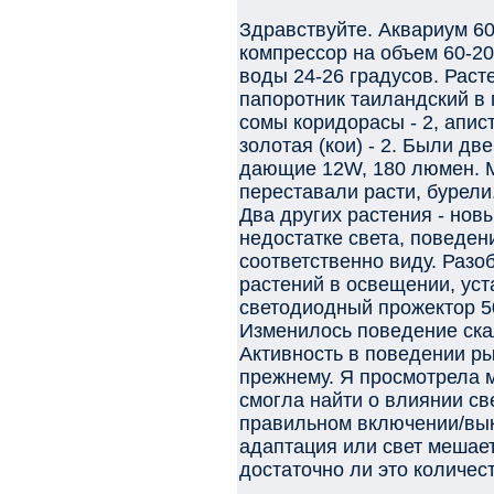
Здравствуйте. Аквариум 60
компрессор на объем 60-200
воды 24-26 градусов. Раст
папоротник таиландский в г
сомы коридорасы - 2, апис
золотая (кои) - 2. Были д
дающие 12W, 180 люмен. М
переставали расти, бурели
Два других растения - но
недостатке света, поведени
соответственно виду. Разо
растений в освещении, ус
светодиодный прожектор 50
Изменилось поведение скал
Активность в поведении ры
прежнему. Я просмотрела 
смогла найти о влиянии св
правильном включении/вык
адаптация или свет мешае
достаточно ли это количес