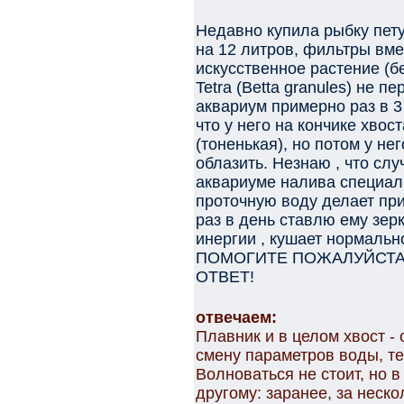
Недавно купила рыбку пету
на 12 литров, фильтры вмес
искусственное растение (б
Tetra (Betta granules) не 
аквариум примерно раз в 
что у него на кончике хвос
(тоненькая), но потом у нег
облазить. Незнаю , что слу
аквариуме налива специал
проточную воду делает при
раз в день ставлю ему зер
инергии , кушает нормальн
ПОМОГИТЕ ПОЖАЛУЙСТА,
ОТВЕТ!
отвечаем:
Плавник и в целом хвост - 
смену параметров воды, те
Волноваться не стоит, но 
другому: заранее, за неско