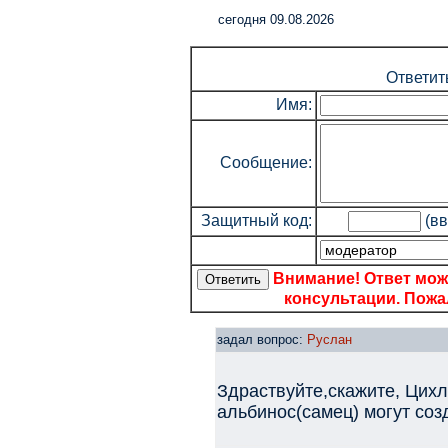
cегодня 09.08.2026
Ответит
Имя:
Сообщение:
Защитный код:
(вв
Внимание! Ответ мож
консультации. Пожал
задал вопрос:
Руслан
Здраствуйте,скажите, Цихл
альбинос(самец) могут соз