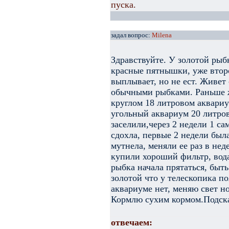
пуска.
задал вопрос:
Milena
Здравствуйте. У золотой рыб
красные пятнышки, уже второ
выплывает, но не ест. Живет
обычными рыбками. Раньше ж
круглом 18 литровом аквариу
угольный аквариум 20 литров
заселили,через 2 недели 1 са
сдохла, первые 2 недели был
мутнела, меняли ее раз в нед
купили хороший фильтр, вода
рыбка начала прятаться, быть
золотой что у телескопика п
аквариуме нет, меняю свет н
Кормлю сухим кормом.Подск
отвечаем: