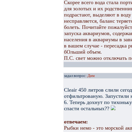
Скорее всего вода стала пор
для золотых и их родственни
подрастают, выделяют в воду
несправляется, баланс теряет
болеть. Почитайте пожалуйст
запуска аквариумов, содержа
населения в аквариумы в зав
в вашем случае - пересадка р
бОльший объем.
П.С. свет можно отключать п
задал вопрос:
Дим
Cleair 450 литров слили сего
отфильтрованую. Запустили 
6. Теперь дохнут по тихоньк
спасти остальных??
отвечаем:
Рыбки немо - это морской акв