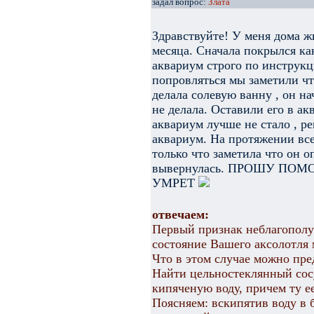
задал вопрос:
Злата
Здравствуйте! У меня дома ж
месяца. Сначала покрылся к
аквариум строго по инструк
попровляться мы заметили чт
делала солевую ванну , он на
не делала. Оставили его в а
аквариум лучше не стало , р
аквариум. На протяжении все
только что заметила что он 
вывернулась. ПРОШУ ПО
УМРЕТ
отвечаем:
Первый признак неблагополуч
состояние Вашего аксолотля 
Что в этом случае можно пр
Найти цельностеклянный сосу
кипяченую воду, причем ту ее
Поясняем: вскипятив воду в 