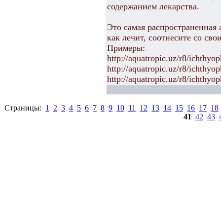
содержанием лекарства.
Это самая распространенная 
как лечит, соотнесите со св
Примеры:
http://aquatropic.uz/r8/ichthyop
http://aquatropic.uz/r8/ichthyop
http://aquatropic.uz/r8/ichthyo
Страницы:
1
2
3
4
5
6
7
8
9
10
11
12
13
14
15
16
17
18
41
42
43