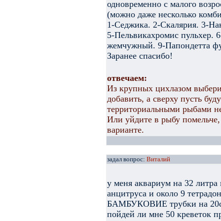
одновременно с малого возро
(можно даже несколько комб
1-Седжика. 2-Скалярия. 3-На
5-Пельвикахромис пульхер. 6
жемчужный. 9-Папондетта фу
Заранее спасибо!
отвечаем:
Из крупных цихлазом выбери
добавить, а сверху пусть буд
территориальными рыбами не
Или уйдите в рыбу помельче,
варианте.
задал вопрос:
Виталий
у меня аквариум на 32 литра
анцитруса и около 9 тетрадон
БАМБУКОВИЕ трубки на 20см
пойдей ли мне 50 креветок п