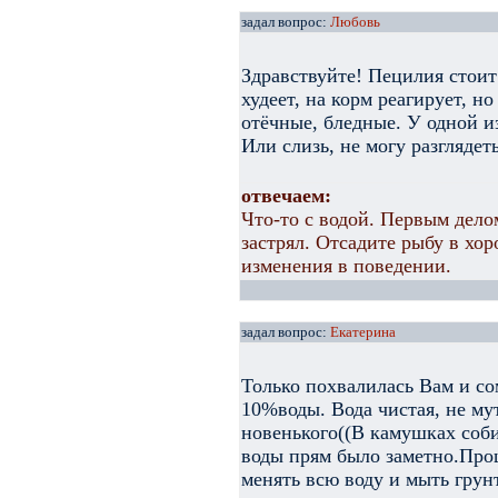
задал вопрос:
Любовь
Здравствуйте! Пецилия стоит
худеет, на корм реагирует, 
отёчные, бледные. У одной из
Или слизь, не могу разглядет
отвечаем:
Что-то с водой. Первым дело
застрял. Отсадите рыбу в хо
изменения в поведении.
задал вопрос:
Екатерина
Только похвалилась Вам и со
10%воды. Вода чистая, не му
новенького((В камушках соб
воды прям было заметно.Прош
менять всю воду и мыть грунт