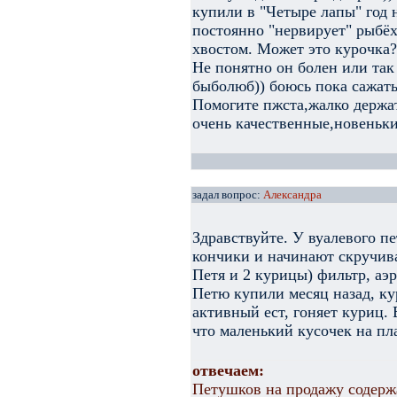
купили в "Четыре лапы" год н
постоянно "нервирует" рыбёху
хвостом. Может это курочка?
Не понятно он болен или та
быболюб)) боюсь пока сажать
Помогите пжста,жалко держат
очень качественные,новеньки
задал вопрос:
Александра
Здравствуйте. У вуалевого п
кончики и начинают скручива
Петя и 2 курицы) фильтр, аэ
Петю купили месяц назад, ку
активный ест, гоняет куриц. 
что маленький кусочек на пл
отвечаем:
Петушков на продажу содержа