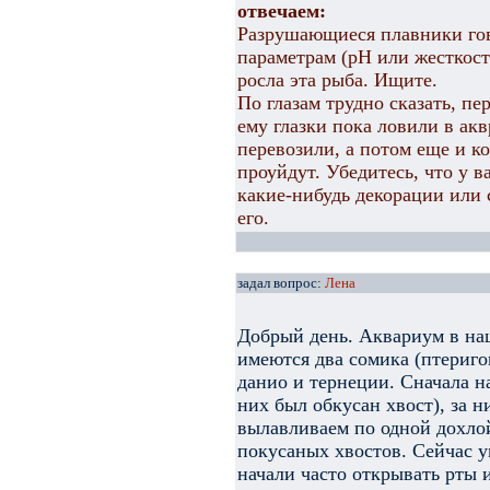
отвечаем:
Разрушающиеся плавники гов
параметрам (рН или жесткость
росла эта рыба. Ищите.
По глазам трудно сказать, пе
ему глазки пока ловили в ак
перевозили, а потом еще и ко
проуйдут. Убедитесь, что у в
какие-нибудь декорации или 
его.
задал вопрос:
Лена
Добрый день. Аквариум в на
имеются два сомика (птериг
данио и тернеции. Сначала н
них был обкусан хвост), за 
вылавливаем по одной дохлой
покусаных хвостов. Сейчас 
начали часто открывать рты и