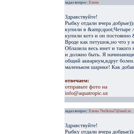
задал вопрос:
Елена
Здравствуйте!
Рыбку отдали вчера добрые))
купили в &amp;quot;Четыре л
купили котэ и он постоянно 
Вроде как петушок,но что у 
Облазила весь инет и такого 
и должно быть. Я начинающи
общий аквариум,вдруг болен.
маленьком шарике! Как доба
отвечаем:
отправьте фото на
info@aquatropic.uz
задал вопрос:
Елена 7belkina7@mail.ru
Здравствуйте!
Рыбку отдали вчера добрые))