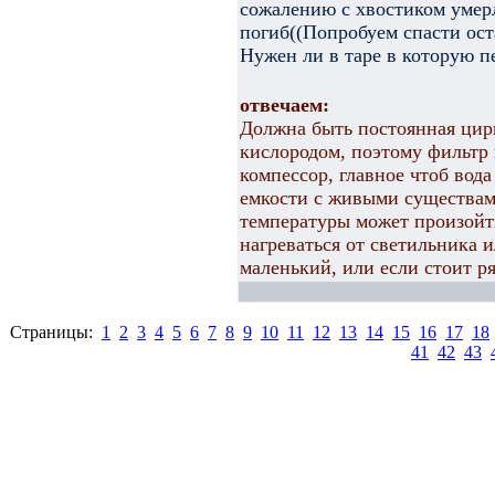
сожалению с хвостиком умер
погиб((Попробуем спасти ос
Нужен ли в таре в которую п
отвечаем:
Должна быть постоянная цир
кислородом, поэтому фильтр
компессор, главное чтоб вод
емкости с живыми существам
температуры может произойт
нагреваться от светильника 
маленький, или если стоит ря
Страницы:
1
2
3
4
5
6
7
8
9
10
11
12
13
14
15
16
17
18
41
42
43