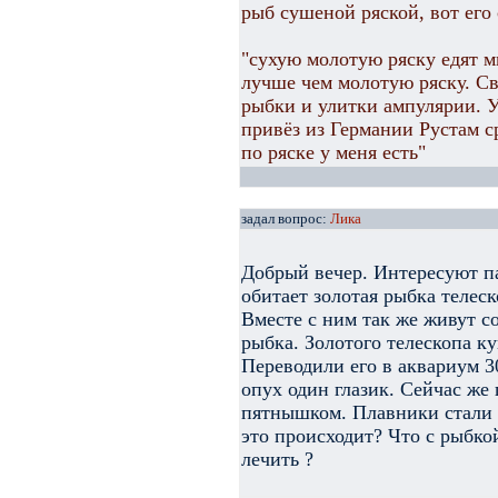
рыб сушеной ряской, вот его
"сухую молотую ряску едят 
лучше чем молотую ряску. Св
рыбки и улитки ампулярии. У
привёз из Германии Рустам с
по ряске у меня есть"
задал вопрос:
Лика
Добрый вечер. Интересуют па
обитает золотая рыбка телес
Вместе с ним так же живут с
рыбка. Золотого телескопа к
Переводили его в аквариум 3
опух один глазик. Сейчас же 
пятнышком. Плавники стали
это происходит? Что с рыбко
лечить ?