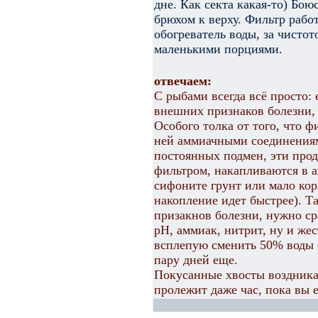
дне. Как секта какая-то) Бою
брюхом к верху. Фильтр рабо
обогреватель воды, за чисто
маленькими порциями.
отвечаем:
С рыбами всегда всё просто:
внешних признаков болезни, 
Особого толка от того, что ф
ней аммиачными соединениями
постоянных подмен, эти прод
фильтром, накапливаются в а
сифоните грунт или мало кор
накопление идет быстрее). Та
призакнов болезни, нужно сра
рН, аммиак, нитрит, ну и же
всплепую сменить 50% воды с
пару дней еще.
Покусанные хвосты воздника
пролежит даже час, пока вы е