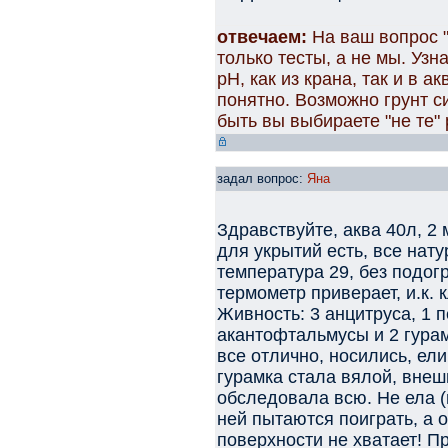
отвечаем:
На ваш вопрос "
только тесты, а не мы. Узн
рН, как из крана, так и в 
понятно. Возможно грунт с
быть вы выбираете "не те" 
задал вопрос:
Яна
Здравствуйте, аква 40л, 2 
для укрытий есть, все нат
температура 29, без подог
термометр приверает, и.к.
Живность: 3 анцитруса, 1 п
акантофтальмусы и 2 гура
все отлично, носились, ел
гурамка стала вялой, внеш
обследовала всю. Не ела (
ней пытаются поиграть, а о
поверхности не хватает! П