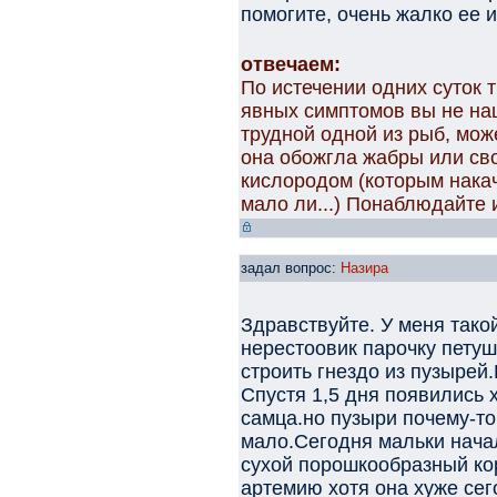
помогите, очень жалко ее и
отвечаем:
По истечении одних суток т
явных симптомов вы не на
трудной одной из рыб, мож
она обожгла жабры или св
кислородом (которым накач
мало ли...) Понаблюдайте 
задал вопрос:
Назира
Здравствуйте. У меня такой
нерестоовик парочку петуш
строить гнездо из пузырей
Спустя 1,5 дня появились 
самца.но пузыри почему-то
мало.Сегодня мальки начал
сухой порошкообразный кор
артемию хотя она хуже сего