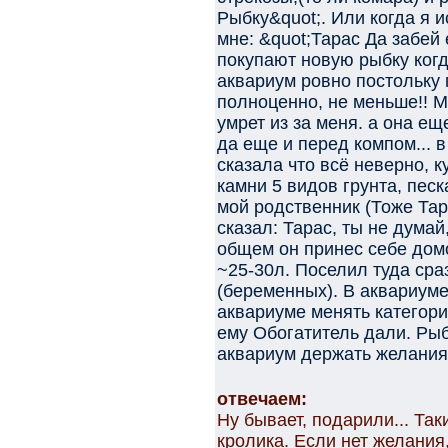
Рыбку&quot;. Или когда я 
мне: &quot;Тарас Да забей 
покупают новую рыбку когд
аквариум ровно постольку 
полноценно, не меньше!! М
умрет из за меня. а она ещ
да еще и перед компом... 
сказала что всё неверно, 
камни 5 видов грунта, песк
мой родственник (Тоже Тара
сказал: Тарас, ты не дума
общем он принес себе дом
~25-30л. Поселил туда сра
(беременных). В аквариуме 
аквариуме менять категори
ему Обогатитель дали. Рыб
аквариум держать желания 
отвечаем:
Ну бывает, подарили... Так
кролика. Если нет желания