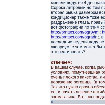
меняли воду, но 4 дня наз
Сорока литровый но Там п
вторая рыбка размером все
кондиционер также тоже ест
раздражение глаза, правый
вот фотографии по этим с
http://prntscr.com/ogr8ym
;
h
http://prntscr.com/ogradr
;. в
последние недели воду не 
аквариум! с чем может быт
это реагировать?
отвечаем:
В вашем случае, когда ры
условиях, помутневшная ро
очень плохого качества, л
поражение роговицы (в том
Так что нужно срочно обсе
ее, и начать лечение анти
зоомагазина. Вот так пред