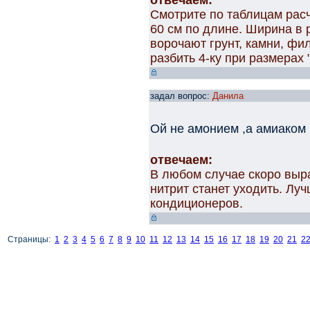
отвечаем:
Смотрите по таблицам рас
60 см по длине. Ширина в 
ворочают грунт, камни, фи
разбить 4-ку при размерах 
задал вопрос:
Данила
Ой не амонием ,а амиаком 
отвечаем:
В любом случае скоро выра
нитрит станет уходить. Лу
кондиционеров.
Страницы:
1
2
3
4
5
6
7
8
9
10
11
12
13
14
15
16
17
18
19
20
21
2