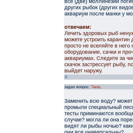
все (две) моллинезии погиб
других рыбок (других видов
аквариум после манки у мо
отвечаем:
Лечить здоровых рыб ненуж
можете устроить карантин 
просто не вселяйте в него
оборудование, сачки и проч
аквариумах. Следите за чи
скачок застрессует рыбу, п
выйдет наружу.
задал вопрос:
Taras,
Заменить всю воду? может 
промыли специальный песо
тесты приминаются вообще
случае? могла ли она поре
видят ли рыбы ночью? как
они все универсальны?