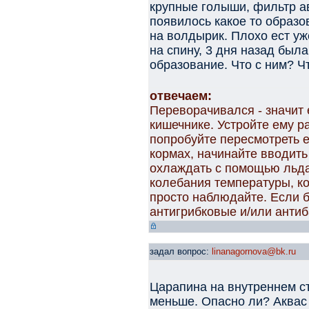
крупные голыши, фильтр ав
появилось какое то образо
на волдырик. Плохо ест у
на спину, 3 дня назад был
образование. Что с ним? Ч
отвечаем:
Переворачивался - значит 
кишечнике. Устройте ему р
попробуйте пересмотреть е
кормах, начинайте вводить
охлаждать с помощью льда,
колебания температуры, ко
просто наблюдайте. Если б
антигрибковые и/или анти
задал вопрос:
linanagornova@bk.ru
Царапина на внутреннем ст
меньше. Опасно ли? Аквас 