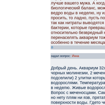
лучше вашего мужа. А когд
биологический баланс, мож
ведро воды в неделю, ну и
просить, то ладно, пусть 
так как нитраты выводятся
бактерии, которые превращ
относительно безвредный н
перенаселять аквариум тож
особенно в течение месяца
задал вопрос:
Инна
Добрый день. Аквариум 32л.
чорных молинезии, 2 мечен
подселили) 2 улитки котор
водорослями. Температура 
в неделю. Живые водорос
Вопрос с меченосцами. Сам
но нету плям ни язв, прята
поверхности воды. Гдето ч