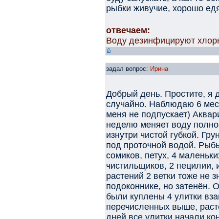
рыбки живучие, хорошо едя
отвечаем:
Воду дезинфицируют хлор
задал вопрос:
Ирина
Добрый день. Простите, я 
случайно. Наблюдаю 6 меся
меня не подпускает) Аквар
неделю меняет воду полнос
изнутри чистой губкой. Гр
под проточной водой. Рыб
сомиков, петух, 4 маленьки
чистильщиков, 2 пецилии, и
растений 2 ветки тоже не з
подоконнике, но затенён. 
были куплены 4 улитки вза
перечисленных выше, расте
дней все улитки начали ко