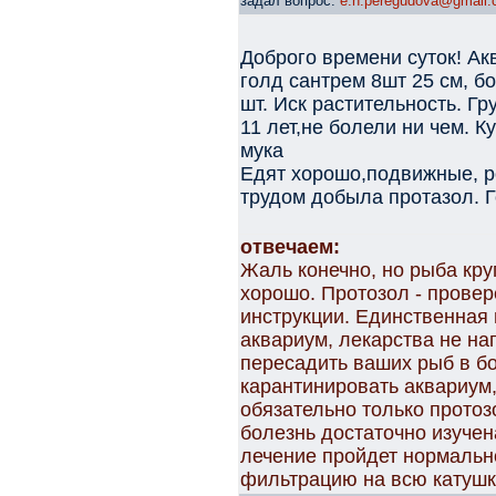
задал вопрос:
e.n.peregudova@gmail
Доброго времени суток! А
голд сантрем 8шт 25 см, б
шт. Иск растительность. Гр
11 лет,не болели ни чем. К
мука
Едят хорошо,подвижные, 
трудом добыла протазол. Г
отвечаем:
Жаль конечно, но рыба кр
хорошо. Протозол - провер
инструкции. Единственная 
аквариум, лекарства не н
пересадить ваших рыб в б
карантинировать аквариум, 
обязательно только протозо
болезнь достаточно изучен
лечение пройдет нормально
фильтрацию на всю катушку 