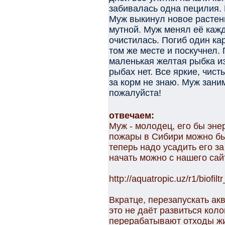
забивалась одна пецилия. 
Муж выкинул новое растени
мутной. Муж менял её кажд
очистилась. Погиб один кар
том же месте и поскучнел.
маленькая желтая рыбка и
рыбах нет. Все яркие, чист
за корм не знаю. Муж зани
пожалуйста!
отвечаем:
Муж - молодец, его бы эне
пожары в Сибири можно бы
теперь надо усадить его з
начать можно с нашего сайт
http://aquatropic.uz/r1/biofi
Вкратце, перезапускать акв
это не даёт развиться кол
перерабатывают отходы ж