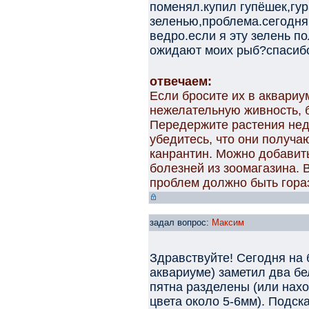
поменял.купил гупёшек,гур
зеленью,проблема.сегодня
ведро.если я эту зелень п
ожидают моих рыб?спасиб
отвечаем:
Если бросите их в аквариу
нежелательную живность, б
Передержите растения неде
убедитесь, что они получа
канрантин. Можно добавит
болезней из зоомагазина. 
проблем должно быть гора
задал вопрос:
Максим
Здравствуйте! Сегодня на б
аквариуме) заметил два бе
пятна разделены (или нахо
цвета около 5-6мм). Подска