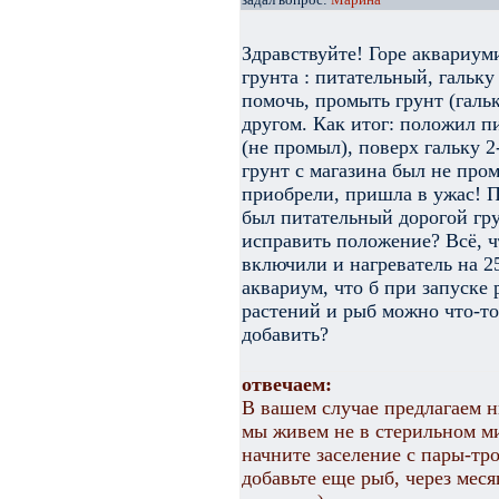
Здравствуйте! Горе аквариу
грунта : питательный, гальк
помочь, промыть грунт (галь
другом. Как итог: положил п
(не промыл), поверх гальку 2
грунт с магазина был не пром
приобрели, пришла в ужас! П
был питательный дорогой гру
исправить положение? Всё, ч
включили и нагреватель на 25
аквариум, что б при запуске
растений и рыб можно что-т
добавить?
отвечаем:
В вашем случае предлагаем н
мы живем не в стерильном ми
начните заселение с пары-тр
добавьте еще рыб, через мес