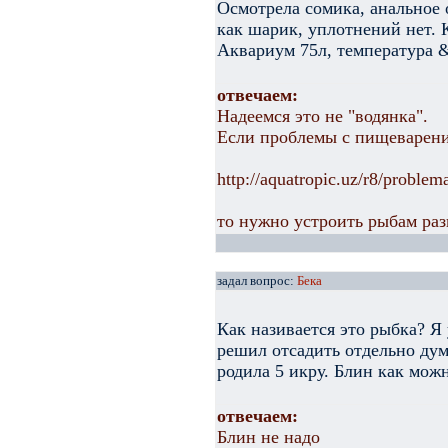
Осмотрела сомика, анальное 
как шарик, уплотнений нет. 
Аквариум 75л, температура 
отвечаем:
Надеемся это не "водянка".
Если проблемы с пищеварени
http://aquatropic.uz/r8/proble
то нужно устроить рыбам раз
задал вопрос:
Бека
Как називается это рыбка? Я
решил отсадить отдельно дум
родила 5 икру. Блин как мож
отвечаем:
Блин не надо