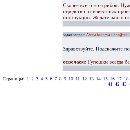
Скорее всего это грибок. Ну
стредство от известных прои
инструкции. Желательно в от
задал вопрос:
Алёна bakeeva.alena@mail
Здравствуйте. Подскажите п
отвечаем:
Гупешки всегда бе
Страницы:
1
2
3
4
5
6
7
8
9
10
11
12
13
14
15
16
17
18
41
42
43