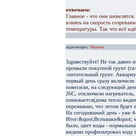
отвечаем:
Главное - что они шевелятся
влиять на скорость созревани
температуры. Так что всё идё
задал вопрос:
Марина
Здравствуйте! Не так давно и
промыли покупной грунт (гал
-питательный грунт. Аквариу
первый день сразу включили 
повесили, на следующий день
26С, отключили нагреватель,
понижается(дома тепло видим
переживаю, что летом будет 
На сегодняшний день - уже 4
Итог:&quot;Вспышки&quot; мы
было, цвет воды - нормальны
видимо профильтровал воду п