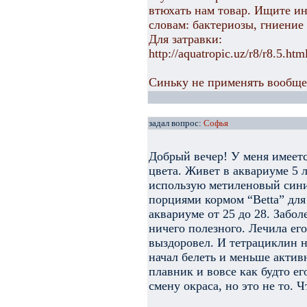
втюхать нам товар. Ищите и
словам: бактериозы, гниение
Для затравки:
http://aquatropic.uz/r8/r8.5.htm
Синьку не применять вообще.
задал вопрос:
Софья
Добрый вечер! У меня имеетс
цвета. Живет в аквариуме 5 
использую метиленовый сини
порциями кормом “Betta” для
аквариуме от 25 до 28. Забол
ничего полезного. Лечила ег
выздоровел. И тетрациклин н
начал белеть и меньше активн
плавник и вовсе как будто ег
смену окраса, но это не то. Ч