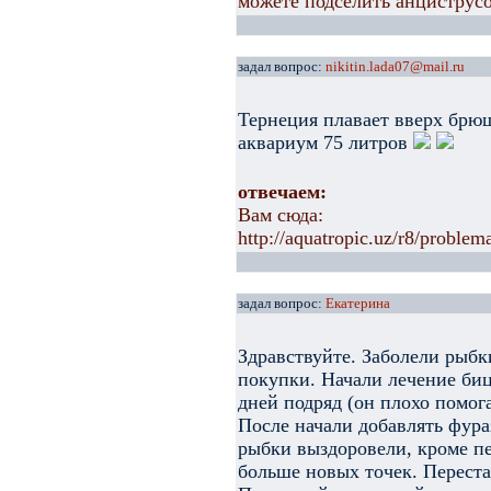
можете подселить анциструсо
задал вопрос:
nikitin.lada07@mail.ru
Тернеция плавает вверх брюш
аквариум 75 литров
отвечаем:
Вам сюда:
http://aquatropic.uz/r8/proble
задал вопрос:
Екатерина
Здравствуйте. Заболели рыбк
покупки. Начали лечение биц
дней подряд (он плохо помог
После начали добавлять фура
рыбки выздоровели, кроме пе
больше новых точек. Перестал