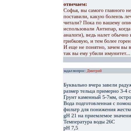
отвечаем:
Софья, вы самого главного не
поставили, какую болензь ле
читали? Пока по вашему опи
использовали Антипар, когда
аналоги), ведь налет обычно
грибковую, и тем более горе
И еще не понятно, зачем вы 
так вы ему убили имунитет...
задал вопрос:
Дмитрий
Буквально вчера завели радуж
размер тельца примерно 3-4 с
Грунт каменный 5-7мм, остр
Вода подготовленная с помощ
фильтр для понижения жесткос
gH 21 на приемлемое значени
Температура воды 26С
pH 7,5