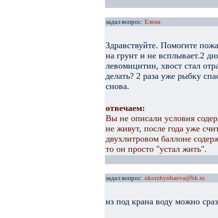
задал вопрос:
Елена
Здравствуйте. Помогите пожа
на грунт и не всплывает.2 дн
левомицитин, хвост стал отр
делать? 2 раза уже рыбку спа
снова.
отвечаем:
Вы не описали условия соде
не живут, после года уже счи
двухлитровом баллоне содерж
то он просто "устал жить".
задал вопрос:
nkorzhynbaeva@bk.ru
из под крана воду можно сра