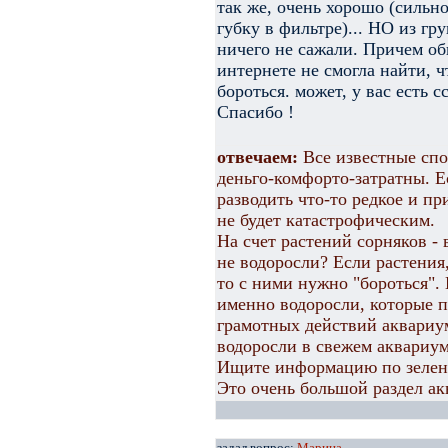
так же, очень хорошо (сильн
губку в фильтре)... НО из гр
ничего не сажали. Причем об
интернете не смогла найти, ч
бороться. может, у вас есть 
Спасибо !
отвечаем:
Все известные сп
деньго-комфорто-затратны. Е
разводить что-то редкое и п
не будет катастрофическим.
На счет растений сорняков - 
не водоросли? Если растения,
то с ними нужно "бороться".
именно водоросли, которые п
грамотных действий аквариу
водоросли в свежем аквариум
Ищите информацию по зелены
Это очень большой раздел а
задал вопрос:
Марина