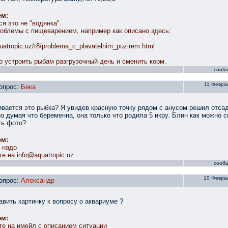
ем:
я это не "водянка".
облемы с пищеварением, например как описано здесь:
quatropic.uz/r8/problema_c_plavatelnim_puzirem.html
о устроить рыбам разгрузочный день и сменить корм.
сооб
11 Феврал
опрос:
Бека
ивается это рыбка? Я увидев красную точку рядом с анусом решил отса
о думая что беременна, она только что родила 5 икру. Блин как можно 
ть фото?
ем:
 надо
те на info@aquatropic.uz
сооб
10 Феврал
опрос:
Александр
авить картинку к вопросу о аквариуме ?
ем:
те на имейл с описанием ситуации