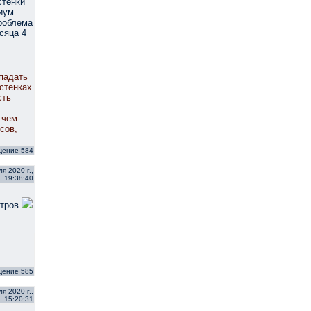
стенки
иум
проблема
сяца 4
падать
стенках
сть
 чем-
сов,
щение 584
я 2020 г.,
19:38:40
итров
щение 585
я 2020 г.,
15:20:31