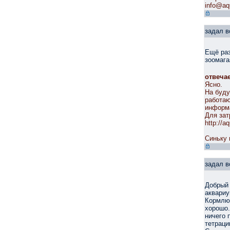
info@aq
задал в
Ещё раз
зоомага
отвеча
Ясно.
На буду
работаю
информа
Для зат
http://a
Синьку 
задал в
Добрый 
аквариу
Кормлю 
хорошо.
ничего 
тетраци