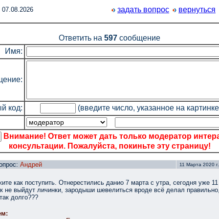
задать вопрос
вернуться
 07.08.2026
Ответить на
597
сообщение
Имя:
ение:
й код:
(введите число, указанное на картинке
Внимание! Ответ может дать только модератор интер
консультации. Пожалуйста, покиньте эту страницу!
опрос:
Андрей
11 Марта 2020 г.
ите как поступить. Отнерестились данио 7 марта с утра, сегодня уже 11
ак не выйдут личинки, зародыши шевелиться вроде всё делал правильно
так долго???
ем: