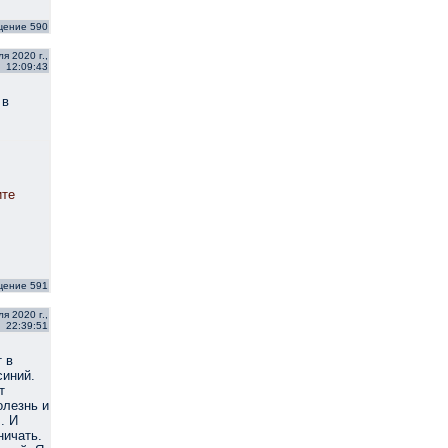
щение 590
я 2020 г.,
12:09:43
 в
ите
щение 591
я 2020 г.,
22:39:51
 в
синий.
т
олезнь и
. И
ничать.