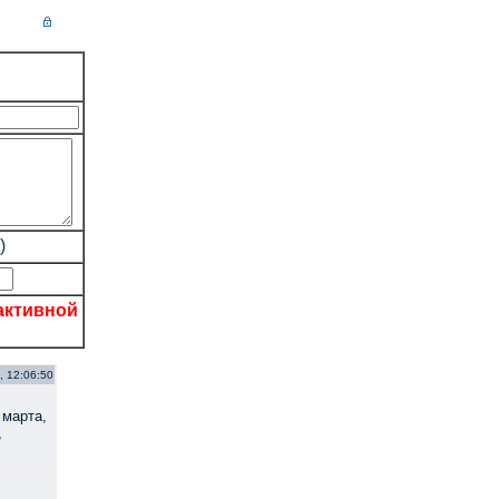
)
активной
, 12:06:50
 марта,
,