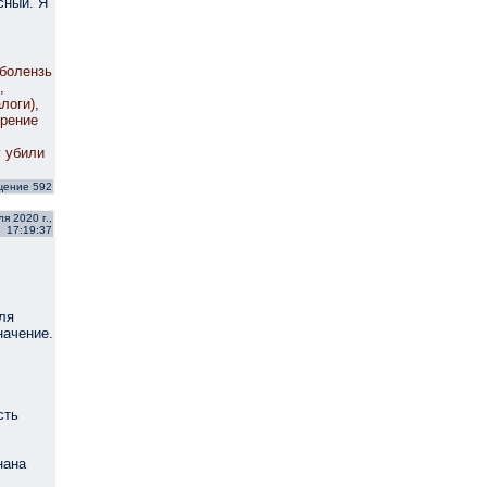
сный. Я
 болензь
,
логи),
орение
у убили
щение 592
я 2020 г.,
17:19:37
ля
начение.
сть
нана