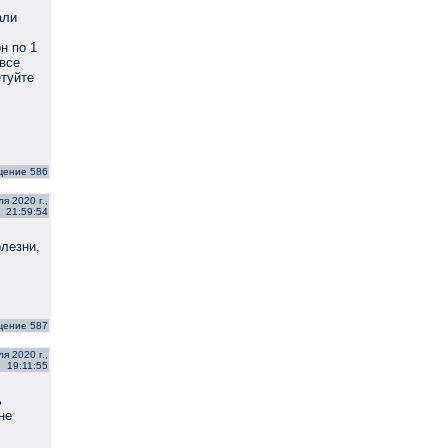
али
н по 1
 все
етуйте
щение 586
я 2020 г.,
21:59:54
олезни,
щение 587
я 2020 г.,
19:11:55
ь
не