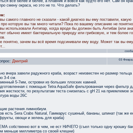
ться все белее и белее, а плавник и вовсе как будто его нет. Сам он кра
про смену окраса, но это не то. Что делать?
ем:
вы самого главного не сказали - какой диагноз вы ему поставили, какую
 про которую вы так много читали? Пока по вашему описанию не понятно
вы использовали Антипар, когда вроде бы должен быть Антибак (или ана
лет обычно имеет бактериальную природу или грибковую, и тем более г
ов.
е понятно, зачем вы всё время подсинивали ему воду. Может так вы ем
...
сооб
03 Феврал
опрос:
Дмитрий
но вчера завели радужного краба, возраст неизвестен но размер тельца
о 3-4 см.
аменный 5-7мм, островки из больших плоских камней.
дготовленная с помощью Tetra AquaSafe фильтрованная через фильтр д
ия жесткости, по результатам теста снизилась с gH 21 на приемлемое з
тура воды 26С
щие растения лимнобиум.
ов есть Sera Crabs Natural, Гаммарус сушеный, бананы, шпинат (так же е
фрукты, овощи и зелень для краба)
А собственно вот в чем, не ест НИЧЕГО (съел только одну крошку ба
м меньше миллиметра со своей клешни)