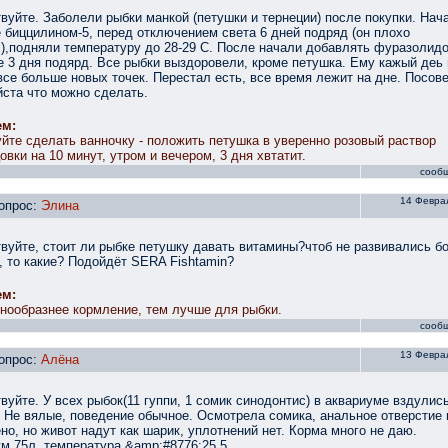
вуйте. Заболели рыбки манкой (петушки и тернеции) после покупки. Нач
 биццилином-5, перед отключением света 6 дней подряд (он плохо
),подняли температуру до 28-29 С. После начали добавлять фуразолидо
е 3 дня подярд. Все рыбки выздоровели, кроме петушка. Ему кажый деь
все больше новых точек. Перестал есть, все время лежит на дне. Посов
ста что можно сделать.
ем:
йте сделать ванночку - положить петушка в уверенно розовый раствор
овки на 10 минут, утром и вечером, 3 дня хвтатит.
сооб
14 Феврал
опрос:
Элина
вуйте, стоит ли рыбке петушку давать витамины?чтоб не развивались б
, то какие? Подойдёт SERA Fishtamin?
ем:
нообразнее кормление, тем лучше для рыбки.
сооб
13 Феврал
опрос:
Алёна
вуйте. У всех рыбок(11 гуппи, 1 сомик синодонтис) в аквариуме вздулис
 Не вялые, поведение обычное. Осмотрела сомика, анальное отверстие 
но, но живот надут как шарик, уплотнений нет. Корма много не даю.
м 75л, температура &amp;#8776;25,5