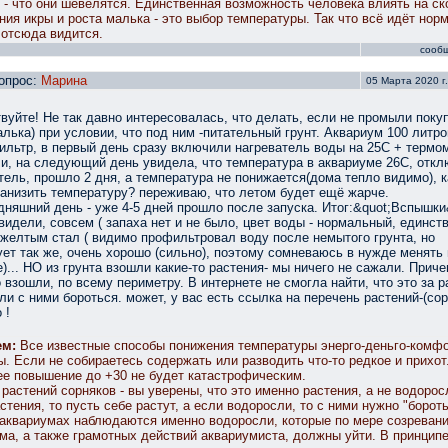
 - что они шевелятся. Единственная возможность человека влиять на ск
ния икры и роста малька - это выбор температуры. Так что всё идёт нор
 отсюда видится.
сооб
опрос:
Марина
05 Марта 2020 г.
вуйте! Не так давно интересовалась, что делать, если не промыли поку
галька) при условии, что под ним -питательный грунт. Аквариум 100 литр
ильтр, в первый день сразу включили нагреватель воды на 25С + термо
и, на следующий день увидела, что температура в аквариуме 26С, отк
тель, прошло 2 дня, а температура не понижается(дома тепло видимо), к
анизить температуру? переживаю, что летом будет ещё жарче.
дняшний день - уже 4-5 дней прошло после запуска. Итог:&quot;Вспышки
видели, совсем ( запаха нет и не было, цвет воды - нормальный, единст
желтым стал ( видимо профильтровал воду после немытого грунта, но
ет так же, очень хорошо (сильно), поэтому сомневаюсь в нужде менять 
)... НО из грунта взошли какие-то растения- мы ничего не сажали. Прич
 взошли, по всему периметру. В интернете не смогла найти, что это за р
 ли с ними бороться. может, у вас есть ссылка на перечень растений-(сор
 !
ем:
Все известные способы понижения температуры энерго-деньго-комфо
ы. Если не собираетесь содержать или разводить что-то редкое и прихот
ее повышение до +30 не будет катастрофическим.
 растений сорняков - вы уверены, что это именно растения, а не водорос
стения, то пусть себе растут, а если водоросли, то с ними нужно "бороть
аквариумах наблюдаются именно водоросли, которые по мере созреван
ма, а также грамотных действий аквариумиста, должны уйти. В принцип