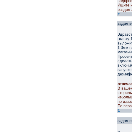
водорос
Ищите и
раздел 
задал в
Здравст
гальку 
выложит
1-3мм г
магазин
Просеят
сделать
включил
запуске
дезинф
отвеча
В вашем
стериль
небольш
не изве
По перв
задал в