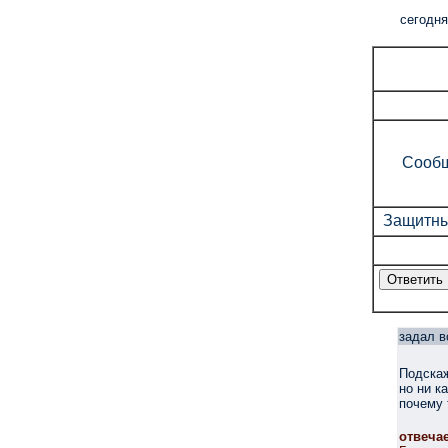
cегодня
Сообщ
Защитны
задал в
Подскаж
но ни к
почему 
отвеча