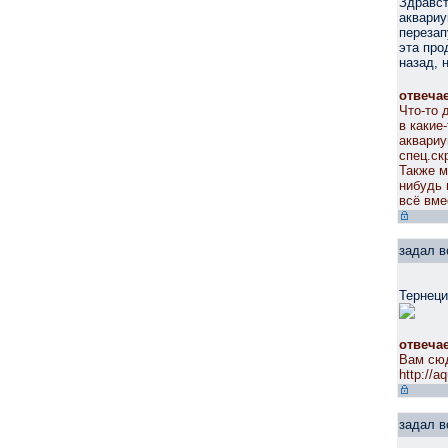
Здравст
аквариу
перезап
эта про
назад, 
отвеча
Что-то 
в какие
аквариу
спец.ск
Также м
нибудь 
всё вме
задал в
Тернеци
отвеча
Вам сю
http://a
задал в