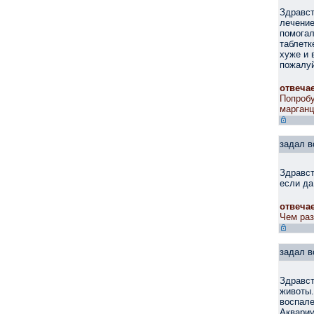
Здравст
лечение
помогал
таблетк
хуже и 
пожалуй
отвеча
Попробу
марганц
задал в
Здравст
если да
отвеча
Чем раз
задал в
Здравст
животы.
воспале
Аквариу