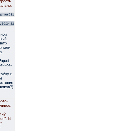
орость
мально,
щение 581
, 19:24:22
пной
овый,
метр
лючили
ак
&quot;
венное-
губку в
ем
астения
няков?).
рто-
ливое,
ли?
ся". В
ия
е