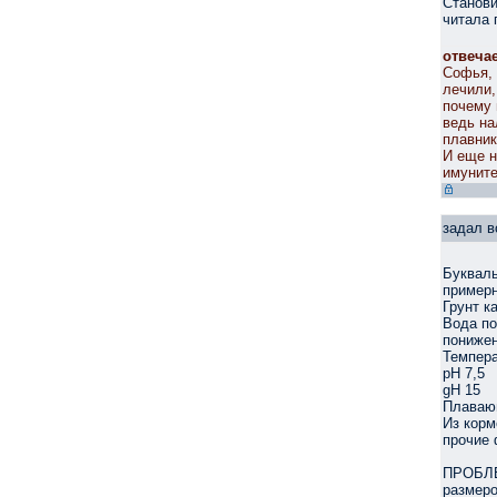
Станови
читала 
отвеча
Софья, 
лечили,
почему 
ведь на
плавник
И еще н
имунитет
задал в
Букваль
примерн
Грунт к
Вода по
понижен
Темпера
pH 7,5
gH 15
Плаваю
Из корм
прочие 
ПРОБЛЕМ
размеро