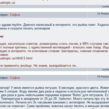
uatropic.uz
сооб
10 Феврал
опрос:
Софья
 здравствуйте. Диагноз написаный в интернете: это рыбка гниет. Ходила
зины и сказали лечить антипаром.
ем:
щее, касательно советов, зоомагазины слать лесом, в 99% случаев там
т полные кретины, с единственной мотивацией - втюхать нам товар. Ищ
цию в интернете, по ключевым словам: бактериозы, гниение плавников
равки:
quatropic.uz/r8/r8.5.html
не применять вообще. Не знаем, выкарабкается ли...
сооб
09 Феврал
опрос:
Софья
вечер! У меня имеется рыбка петушок. 6 месяцев, красного цвета. Живет
ме 5 литров. Воду меняю два раза в неделю и использую метиленовый 
два раза в день небольшими порциями кормом “Betta” для петушков. Ес
 Температура в аквариуме от 25 до 28. Заболел. Много читала про эту б
полезного. Лечила его 3х часовыми ваннами с антипаром. Не выздоровел
клин не помогает. Сама проблема: вовочка начал белеть и меньше актив