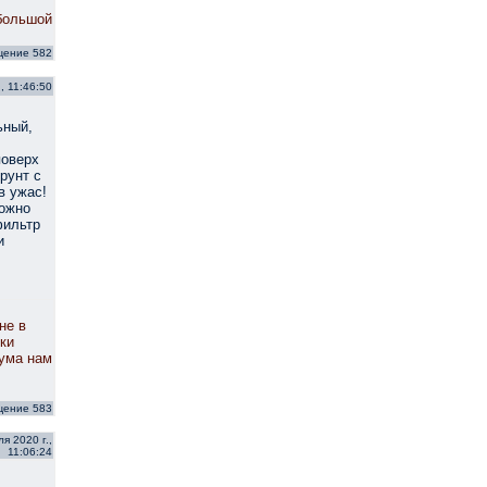
большой
щение 582
, 11:46:50
ьный,
поверх
рунт с
в ужас!
можно
фильтр
и
не в
ки
иума нам
щение 583
я 2020 г.,
11:06:24