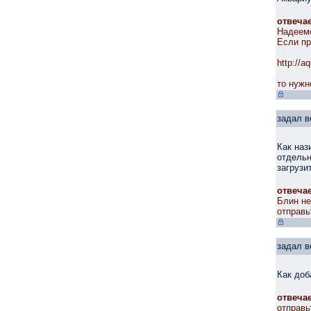
отвеча
Надеемс
Если пр
http://a
то нужн
задал в
Как наз
отдельн
загрузи
отвеча
Блин не
отправь
задал в
Как доб
отвеча
отправь