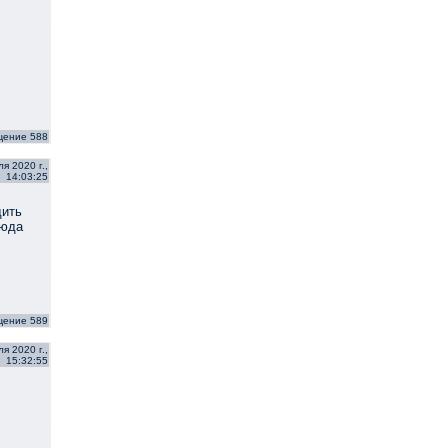
щение 588
я 2020 г.,
14:03:25
дить
сюда
щение 589
я 2020 г.,
15:32:55