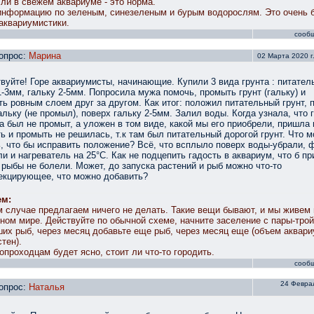
ли в свежем аквариуме - это норма.
нформацию по зеленым, синезеленым и бурым водорослям. Это очень 
аквариумистики.
сооб
опрос:
Марина
02 Марта 2020 г.
вуйте! Горе аквариумисты, начинающие. Купили 3 вида грунта : питател
1-3мм, гальку 2-5мм. Попросила мужа помочь, промыть грунт (гальку) и
ь ровным слоем друг за другом. Как итог: положил питательный грунт, 
альку (не промыл), поверх гальку 2-5мм. Залил воды. Когда узнала, что г
а был не промыт, а уложен в том виде, какой мы его приобрели, пришла 
ь и промыть не решилась, т.к там был питательный дорогой грунт. Что 
, что бы исправить положение? Всё, что всплыло поверх воды-убрали, 
и и нагреватель на 25°С. Как не подцепить гадость в аквариум, что б пр
 рыбы не болели. Может, до запуска растений и рыб можно что-то
екцирующее, что можно добавить?
ем:
 случае предлагаем ничего не делать. Такие вещи бывают, и мы живем 
ном мире. Действуйте по обычной схеме, начните заселение с пары-трой
их рыб, через месяц добавьте еще рыб, через месяц еще (объем аквар
стен).
опроходцам будет ясно, стоит ли что-то городить.
сооб
24 Феврал
опрос:
Наталья