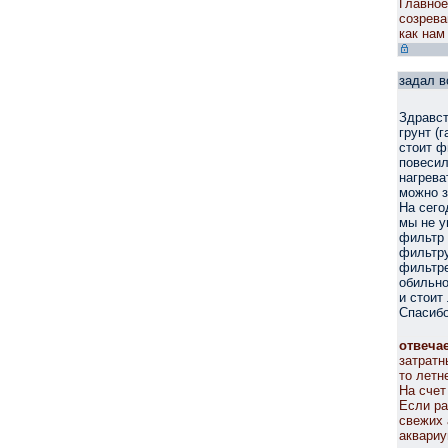
Главное
созрева
как нам
задал в
Здравст
грунт (
стоит ф
повесил
нагрева
можно з
На сего
мы не у
фильтр 
фильтру
фильтре
обильно
и стоит
Спасибо
отвеча
затратн
то летн
На счет
Если ра
свежих 
аквариу