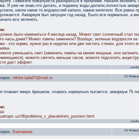
вуйте. Помогите пожалуйста разобраться в проблеме. Начали зеленеть 
ма. Я уже не знаю,что делать, и подмену воды делали,полностью аквар
ускали, капли какие то водорослей капали, камни кипятили. Все равно 
должается. Аквариум был запущен год назад. Было все нормально, а ме
начало все зеленеть.
ем:
должно было измениться 4 месяца назад. Может свет солнечный стал по
-то часы днем? Может лампы заменили? Вообще, зеленые водоросли на 
ма - это норма, нужно раз в неделю или две чистить стенки, для этого е
ребки.
ожете уменьшить свет (заменить лампы на менее мощные, или затенить
имеющиеся), можете светить меньше часов, можете подселить анцистру
сте даст эффект.
сооб
22 Феврал
опрос:
nikitin.lada07@mail.ru
я плавает вверх брюшком, плавать нормально пытается, аквариум 75 л
ем:
да:
quatropic.uz/r8/problema_c_plavatelnim_puzirem.html
сооб
19 Феврал
опрос:
Екатерина