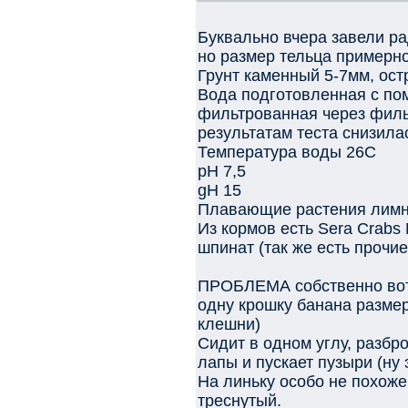
Буквально вчера завели ра
но размер тельца примерно
Грунт каменный 5-7мм, ост
Вода подготовленная с по
фильтрованная через филь
результатам теста снизила
Температура воды 26С
pH 7,5
gH 15
Плавающие растения лимн
Из кормов есть Sera Crabs
шпинат (так же есть прочи
ПРОБЛЕМА собственно вот 
одну крошку банана разме
клешни)
Сидит в одном углу, разбр
лапы и пускает пузыри (ну 
На линьку особо не похоже
треснутый.