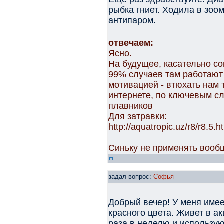
рыбка гниет. Ходила в зоо
антипаром.
отвечаем:
Ясно.
На будущее, касательно со
99% случаев там работают
мотивацией - втюхать нам
интернете, по ключевым сл
плавников
Для затравки:
http://aquatropic.uz/r8/r8.5.h
Синьку не применять вообщ
задал вопрос:
Софья
Добрый вечер! У меня имее
красного цвета. Живет в а
раза в неделю и использу