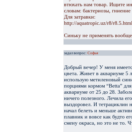
втюхать нам товар. Ищите и
словам: бактериозы, гниение
Для затравки:
http://aquatropic.uz/r8/r8.5.htm
Синьку не применять вообще.
задал вопрос:
Софья
Добрый вечер! У меня имеетс
цвета. Живет в аквариуме 5 
использую метиленовый сини
порциями кормом “Betta” для
аквариуме от 25 до 28. Забол
ничего полезного. Лечила ег
выздоровел. И тетрациклин н
начал белеть и меньше активн
плавник и вовсе как будто ег
смену окраса, но это не то. Ч