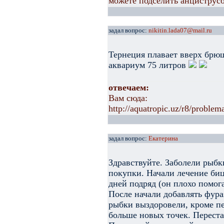
можете подселить анциструсо
задал вопрос:
nikitin.lada07@mail.ru
Тернеция плавает вверх брюш
аквариум 75 литров
отвечаем:
Вам сюда:
http://aquatropic.uz/r8/proble
задал вопрос:
Екатерина
Здравствуйте. Заболели рыбк
покупки. Начали лечение биц
дней подряд (он плохо помог
После начали добавлять фура
рыбки выздоровели, кроме пе
больше новых точек. Перестал