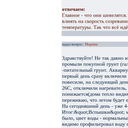
отвечаем:
Главное - что они шевелятся
влиять на скорость созревани
температуры. Так что всё идё
задал вопрос:
Марина
Здравствуйте! Не так давно и
промыли покупной грунт (гал
-питательный грунт. Аквариу
первый день сразу включили 
повесили, на следующий день
26С, отключили нагреватель,
понижается(дома тепло видим
переживаю, что летом будет 
На сегодняшний день - уже 4
Итог:&quot;Вспышки&quot; мы
было, цвет воды - нормальны
видимо профильтровал воду п