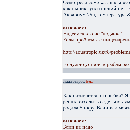
Осмотрела сомика, анальное 
как шарик, уплотнений нет. 
Аквариум 75л, температура 
отвечаем:
Надеемся это не "водянка".
Если проблемы с пищеварени
http://aquatropic.uz/r8/proble
то нужно устроить рыбам раз
задал вопрос:
Бека
Как називается это рыбка? Я
решил отсадить отдельно дум
родила 5 икру. Блин как мож
отвечаем:
Блин не надо