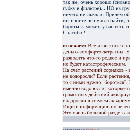
так же, очень хорошо (сильн
губку в фильтре)... НО из гр
ничего не сажали. Причем об
интернете не смогла найти, ч
бороться. может, у вас есть 
Спасибо !
отвечаем:
Все известные сп
деньго-комфорто-затратны. Е
разводить что-то редкое и п
не будет катастрофическим.
На счет растений сорняков - 
не водоросли? Если растения,
то с ними нужно "бороться".
именно водоросли, которые п
грамотных действий аквариу
водоросли в свежем аквариум
Ищите информацию по зелены
Это очень большой раздел а
задал вопрос:
Марина