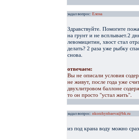
задал вопрос:
Елена
Здравствуйте. Помогите пожа
на грунт и не всплывает.2 дн
левомицитин, хвост стал отр
делать? 2 раза уже рыбку спа
снова.
отвечаем:
Вы не описали условия соде
не живут, после года уже счи
двухлитровом баллоне содерж
то он просто "устал жить".
задал вопрос:
nkorzhynbaeva@bk.ru
из под крана воду можно сра