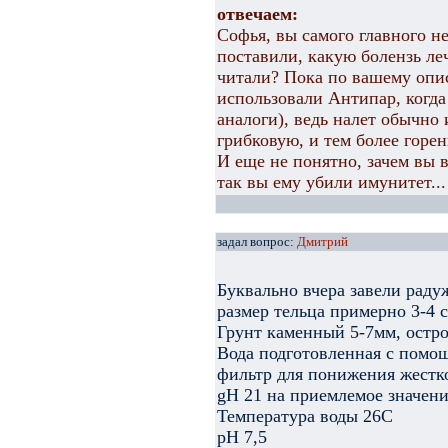
отвечаем:
Софья, вы самого главного не
поставили, какую болензь ле
читали? Пока по вашему опи
использовали Антипар, когда
аналоги), ведь налет обычно
грибковую, и тем более горе
И еще не понятно, зачем вы 
так вы ему убили имунитет...
задал вопрос:
Дмитрий
Буквально вчера завели радуж
размер тельца примерно 3-4 с
Грунт каменный 5-7мм, остр
Вода подготовленная с помощ
фильтр для понижения жесткос
gH 21 на приемлемое значени
Температура воды 26С
pH 7,5