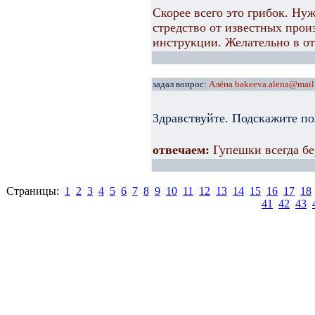
Скорее всего это грибок. Ну
стредство от известных прои
инструкции. Желательно в от
задал вопрос:
Алёна bakeeva.alena@mail
Здравствуйте. Подскажите п
отвечаем:
Гупешки всегда бе
Страницы:
1
2
3
4
5
6
7
8
9
10
11
12
13
14
15
16
17
18
41
42
43