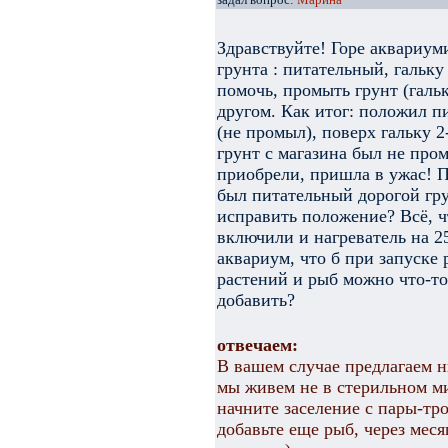
Здравствуйте! Горе аквариу
грунта : питательный, гальк
помочь, промыть грунт (галь
другом. Как итог: положил п
(не промыл), поверх гальку 2
грунт с магазина был не пром
приобрели, пришла в ужас! П
был питательный дорогой гру
исправить положение? Всё, ч
включили и нагреватель на 25
аквариум, что б при запуске
растений и рыб можно что-т
добавить?
отвечаем:
В вашем случае предлагаем н
мы живем не в стерильном ми
начните заселение с пары-тр
добавьте еще рыб, через мес