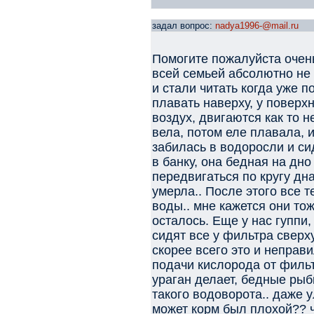
задал вопрос:
nadya1996-@mail.ru
Помогите пожалуйста очень
всей семьей абсолютно не 
и стали читать когда уже 
плавать наверху, у поверх
воздух, двигаются как то н
вела, потом еле плавала, и
забилась в водоросли и с
в банку, она бедная на дн
передвигаться по кругу дна
умерла.. После этого все 
воды.. мне кажется они тоже
осталось. Еще у нас гуппи,
сидят все у фильтра сверху
скорее всего это и неправ
подачи кислорода от фильтр
ураган делает, бедные рыб
такого водоворота.. даже у
может корм был плохой?? ч