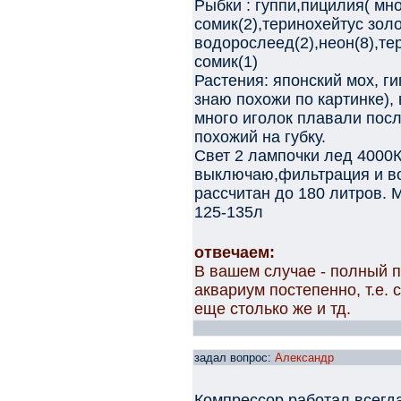
Рыбки : гуппи,пицилия( мн
сомик(2),теринохейтус зол
водорослеед(2),неон(8),те
сомик(1)
Растения: японский мох, г
знаю похожи по картинке),
много иголок плавали пос
похожий на губку.
Свет 2 лампочки лед 4000
выключаю,фильтрация и воз
рассчитан до 180 литров.
125-135л
отвечаем:
В вашем случае - полный п
аквариум постепенно, т.е. 
еще столько же и тд.
задал вопрос:
Александр
Компрессор работал всегд