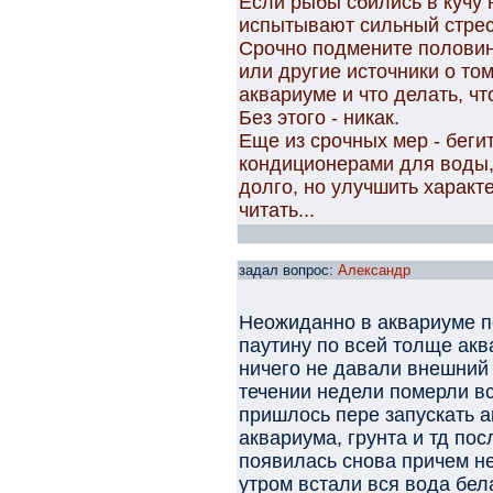
Если рыбы сбились в кучу 
испытывают сильный стресс
Срочно подмените половин
или другие источники о то
аквариуме и что делать, ч
Без этого - никак.
Еще из срочных мер - беги
кондиционерами для воды, 
долго, но улучшить характе
читать...
задал вопрос:
Александр
Неожиданно в аквариуме п
паутину по всей толще ак
ничего не давали внешний 
течении недели померли в
пришлось пере запускать 
аквариума, грунта и тд пос
появилась снова причем н
утром встали вся вода бела