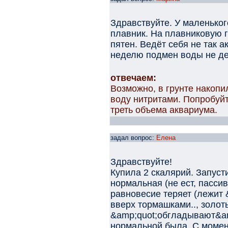
Здравствуйте. У маленьког
плавник. На плавниковую г
пятен. Ведёт себя не так 
неделю подмен воды не де
отвечаем:
Возможно, в грунте накопил
воду нитритами. Попробуй
треть объема аквариума.
задал вопрос:
Елена
Здравствуйте!
Купила 2 скалярий. Запуст
нормальная (не ест, пассив
равновесие теряет (лежит &
вверх тормашками.., золот
&amp;quot;обгладывают&amp
нормальной была. С момент