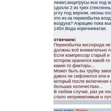
лежит,анцитрусы все под в
сдохли 2 из трех стеклянн
углу под верхом, неоны пл
это из-за переизбытка воз
воздуха? Аэрацию пока вы
140л.Вода коричневатая.
отвечаем:
Переизбытка кислорода не
должны всё внимательно п
Если компрессор старый и 
котором хранился какой-то
какие-то факторы...
Может быть вы трубку зако
давно не сифонился или в
который после включения к
больших количествах...
В любом случае, раз уж по
стало неприемлимым и луч
задал вопрос:
Марина