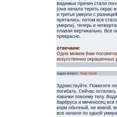
видимых причин стали пог
(она начала терять окрас и
и третья умерли с разницей
прятались, потом все стал
умерли), теперь и четверт
плавая вертикально. Все 
прекрасно.
отвечаем:
Одно можем Вам посоветов
искусственно окрашенных р
задал вопрос:
Анастасия
Здравствуйте. Помогите по
погибать. Сейчас осталась
язвачки повсему телу. Вода
барбруса и меченосец все
корм обычный, не живой, м
все начали по одной умират