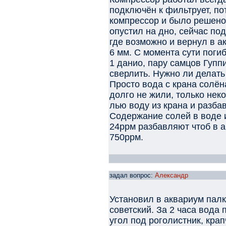
подключён к фильтрует, по
компрессор и было решено 
опустил на дно, сейчас по
где возможно и вернул в а
6 мм. С момента сути поги
1 данио, пару самцов Гупп
сверлить. Нужно ли делать
Просто вода с крана солён
долго не жили, только нек
лью воду из крана и разб
Содержание солей в воде 
24ррм разбавляют чтоб в 
750ррм.
задал вопрос:
Александр
Установил в аквариум палк
советский. За 2 часа вода 
угол под роголистник, кра