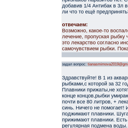
добавив 1/4 Антибак в 3л в
ли что то ещё предпринять
отвечаем:
Возможно, какое-то воспал
лечение, пропуская рыбку
это лекарство согласно инс
самочувствием рыбки. Пока
задал вопрос:
tianasmirnova2019@gma
Здравствуйте! В 1 из аква
рыбками,с которой за 32 го
Плавники прижаты,не хотят
конце концов,рыбки умираю
почти все 80 литров, + ле
синь. Ничего не помогает! 
поджимают плавники. Шуга
прижимают плавники. Есть
регулярная подмена воды.