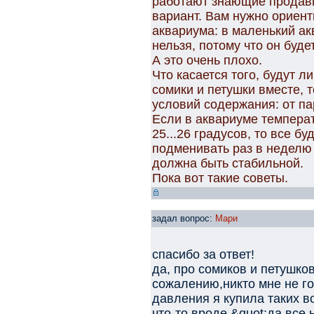
работают знающие продав
вариант. Вам нужно ориен
аквариума: в маленький а
нельзя, потому что он будет
А это очень плохо.
Что касается того, будут л
сомики и петушки вместе, т
условий содержания: от па
Если в аквариуме темпера
25...26 градусов, то все б
подменивать раз в неделю 
должна быть стабильной.
Пока вот такие советы.
задал вопрос:
Мари
спасибо за ответ!
да, про сомиков и петушков
сожалению,никто мне не гов
давления я купила таких в
что-то вроде &quot;да все 