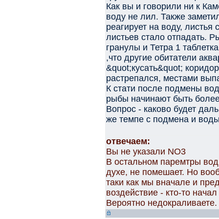
Как вы и говорили ни к Ка
воду не лил. Также замети
реагирует на воду, листья 
листьев стало отпадать. Р
гранулы и Тетра 1 таблетк
,что другие обитатели аква
&quot;кусать&quot; коридо
растрепался, местами вып
К стати после подмены во
рыбы начинают быть более
Вопрос - каково будет да
же темпе с подмена и вод
отвечаем:
Вы не указали NO3
В остальном паремтры вод
духе, не помешает. Но воо
таки как мы вначале и пре
воздействие - кто-то нача
Вероятно недокраливаете.