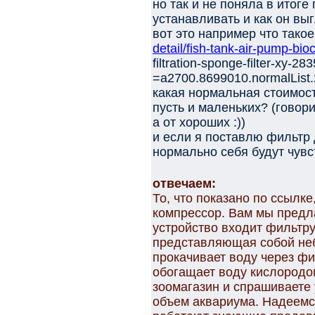
но так и не поняла в итоге
устанавливать и как он выг
вот это например что тако
detail/fish-tank-air-pump-bio
filtration-sponge-filter-xy-
=a2700.8699010.normalLis
какая нормальная стоимос
пусть и маленьких? (говори
а от хороших :))
и если я поставлю фильтр 
нормально себя будут чувс
отвечаем:
То, что показано по ссылке
компрессор. Вам мы предла
устройство входит фильтр
представляющая собой неб
прокачивает воду через фи
обогащает воду кислородо
зоомагазин и спрашиваете
объем аквариума. Надеемся