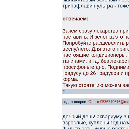
трипафлавин ультра - тоже
отвечаем:
Зачем сразу лекарства при
поставить. И зелёнка это н
Попробуйте расшевелить р
весну/лето. Для этого при
настоящие кондиционеры, 
танинами, и тд. без лекарс
просифоньте дно. Подними
градусу до 26 градусов и
корма.
Такую стратегию можем ва
задал вопрос:
Ольга 9536719616@mai
добрый день! аквариуму 3 
взрослые, куплены год наз
Фильтр есть, живые растен