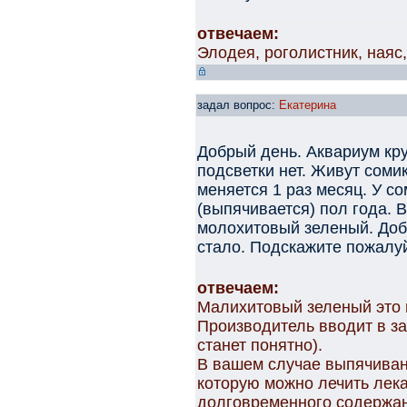
отвечаем:
Элодея, роголистник, наяс,
задал вопрос:
Екатерина
Добрый день. Аквариум кру
подсветки нет. Живут сомик
меняется 1 раз месяц. У с
(выпячивается) пол года. 
молохитовый зеленый. Доб
стало. Подскажите пожалуй
отвечаем:
Малихитовый зеленый это н
Производитель вводит в з
станет понятно).
В вашем случае выпячивани
которую можно лечить лек
долговременного содержа