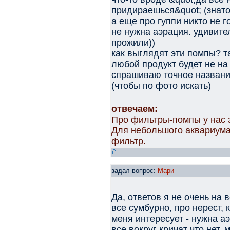
придираешься&quot; (знато
а еще про гуппи никто не 
не нужна аэрация. удивител
прожили))
как выглядят эти помпы? та
любой продукт будет не на
спрашиваю точное название
(чтобы по фото искать)
отвечаем:
Про фильтры-помпы у нас зде
Для небольшого аквариума
фильтр.
задал вопрос:
Мари
Да, ответов я не очень на 
все сумбурно, про нерест, 
меня интересует - нужна а
все вокруг кричат что нет.