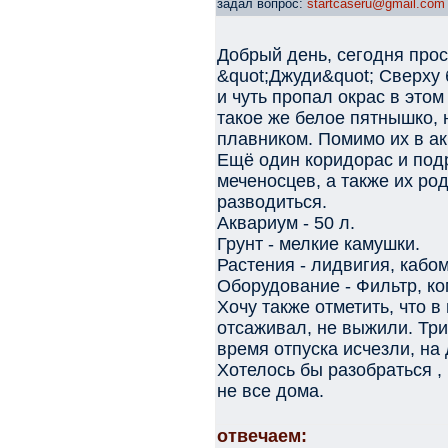
задал вопрос:
startcaseru@gmail.com
Добрый день, сегодня прос
&quot;Джуди&quot; Сверху 
и чуть пропал окрас в этом
такое же белое пятнышко, 
плавником. Помимо их в а
Ещё один коридорас и по
меченосцев, а также их ро
разводиться.
Аквариум - 50 л.
Грунт - мелкие камушки.
Растения - лидвигия, кабом
Оборудование - Фильтр, ко
Хочу также отметить, что в
отсаживал, не выжили. Три
время отпуска исчезли, на
Хотелось бы разобраться , 
не все дома.
отвечаем: