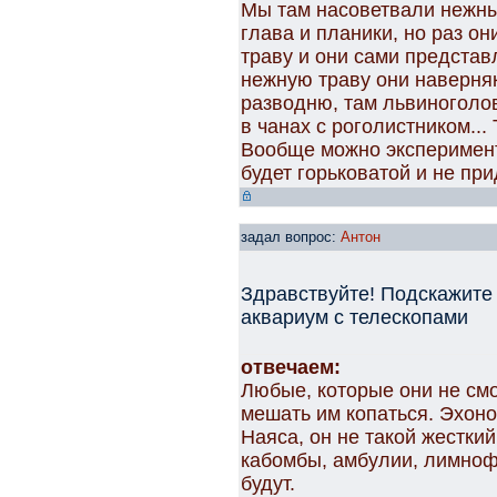
Мы там насоветвали нежны
глава и планики, но раз он
траву и они сами представ
нежную траву они наверняк
разводню, там львиноголо
в чанах с роголистником..
Вообще можно эксперимент
будет горьковатой и не при
задал вопрос:
Антон
Здравствуйте! Подскажите 
аквариум с телескопами
отвечаем:
Любые, которые они не смо
мешать им копаться. Эхон
Наяса, он не такой жестки
кабомбы, амбулии, лимнофи
будут.