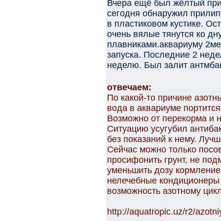
Вчера ещё был жёлтый при
сегодня обнаружил прили
в пластиковом кустике. О
очень вялые тянутся ко дн
плавниками.аквариуму 2ме
запуска. Последние 2 неде
неделю. Был залит антмба
отвечаем:
По какой-то причине азотн
вода в аквариуме портится
Возможно от перекорма и н
Ситуацию усугубил антибак
без показаний к нему. Луч
Сейчас можно только посо
просифонить грунт, не под
уменьшить дозу кормление
нелечебные кондиционеры 
возможность азотному циклу
http://aquatropic.uz/r2/azot