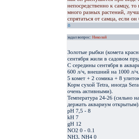
непосредственно к самцу, то
много разных растений, луч
спрятаться от самца, если он
задал вопрос:
Николай
Золотые рыбки (комета красна
сентября жили в садовом пруд
С середины сентября в аквар
600 л/ч, внешний на 1000 л/ч
5 комет + 2 сомика + 8 улито
Корм сухой Tetra, иногда Ser
очень активными).
Температура 24-26 (сильно н
держать аквариум открытым)
pH 7,5 - 8
kH 7
gH 12
NO2 0 - 0.1
NH3, NH4 0