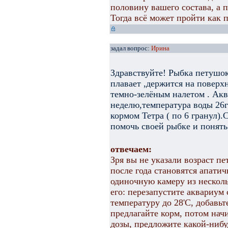
половину вашего состава, а 
Тогда всё может пройти как п
задал вопрос:
Ирина
Здравствуйте! Рыбка петушок
плавает ,держится на поверх
темно-зелёным налетом . Акв
неделю,температура воды 26г
кормом Тетра ( по 6 гранул).
помочь своей рыбке и понять 
отвечаем:
Зря вы не указали возраст п
после года становятся апати
одиночную камеру из нескол
его: перезапустите аквариум
температуру до 28'С, добавьт
предлагайте корм, потом на
дозы, предложите какой-ниб