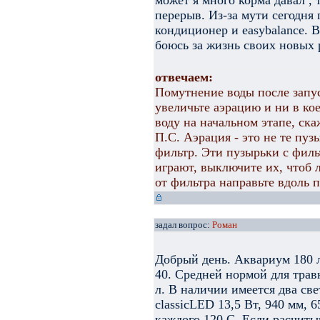
может я много корма давал , 
перерыв. Из-за мути сегодня 
кондиционер и easybalance
боюсь за жизнь своих новых 
отвечаем:
Помутнение воды после запус
увеличьте аэрацию и ни в ко
воду на начальном этапе, ска
П.С. Аэрация - это не те пу
фильтр. Эти пузырьки с филь
играют, выключите их, чтоб 
от фильтра направьте вдоль п
задал вопрос:
Роман
Добрый день. Аквариум 180 л
40. Средней нормой для трав
л. В наличии имеется два с
classicLED 13,5 Вт, 940 мм, 
каждого 120 С. Если расчиты