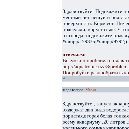
Здравствуйте! Подскажите п
местами нет чешуи и она ста
поверхности. Корм ест. Ниче
подселяли, корм тот же. Что 
от города, подскажите пожалу
&amp;#129335;&amp;#9792;).
отвечаем:
Возможно проблема с плават
http://aquatropic.uz/r8/proble
Попробуйте разнообразить к
задал вопрос:
Мария
Здравствуйте , запуск аквари
,содержат два вида водоросле
пористая,вторая белая тонкая
всему аквариуму ,20 литров ,
маленького сомика каридорос