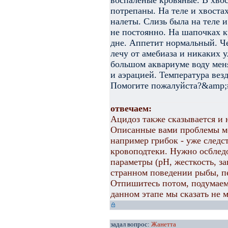
воспаленые кровяные. В хво
потрепаны. На теле и хвоста
налеты. Слизь была на теле 
не постоянно. На шапочках к
дне. Аппетит нормальный. Че
лечу от амебиаза и никаких 
большом аквариуме воду меня
и аэрацией. Температура вез
Помогите пожалуйста?&amp;
отвечаем:
Ацидоз также сказывается и 
Описанные вами проблемы мог
например грибок - уже следс
кровоподтеки. Нужно осбледо
параметры (рН, жесткость, з
странном поведении рыбы, п
Отпишитесь потом, подумаем
данном этапе мы сказать не 
задал вопрос:
Жанетта