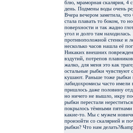
блю, мраморная скалярия, 4 
день. Подмены воды очень ре
Вчера вечером заметила, что
стала плавать то боком, то н
поверхности и так жадно глот
угол и долго там находилась.
противоположной стенке и ле
несколько часов нашла её по
Никаких внешних повреждени
вздутий, потрепов плавников
жалко, для меня это как траг
остальные рыбки чувствуют с
кушают. Раньше тоже рыбки 
лабидохромисы часто имели п
пришлось даже половину отда
но ничего не вышло, икру по
рыбки перестали нереститься
покрылось тёмными пятнами 
какие-то. Мы с мужем новичк
произойти со скалярией и по
рыбки? Что нам делать?&amp