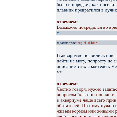
было в порядке , как поселил
плавник превратился в лучик
отвечаем:
Возможно повредился во врем
задал вопрос:
eaglel1@bk.ru
В аквариуме появились новые
найти не могу, попросту не 
описание этих сожителей. Чё
мм.
отвечаем:
Честно говоря, нужно задатьс
вопросом "как они попали в
в аквариуме чаще всего прин
обитателей. Поэтому нужно в
живым кормом или живыми р
свой аквариум, всякие живы