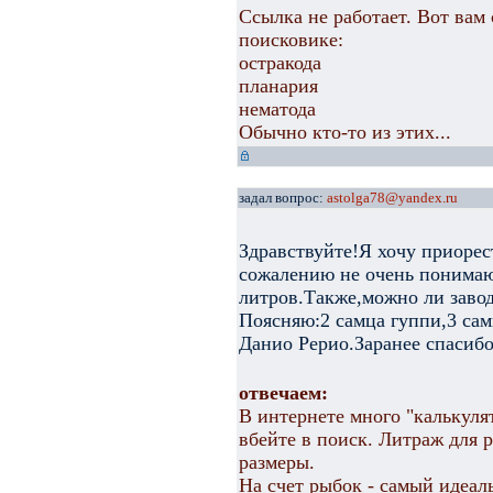
Ссылка не работает. Вот вам 
поисковике:
остракода
планария
нематода
Обычно кто-то из этих...
задал вопрос:
astolga78@yandex.ru
Здравствуйте!Я хочу приорес
сожалению не очень понимаю
литров.Также,можно ли завод
Поясняю:2 самца гуппи,3 сам
Данио Рерио.Заранее спасибо
отвечаем:
В интернете много "калькулят
вбейте в поиск. Литраж для 
размеры.
На счет рыбок - самый идеал