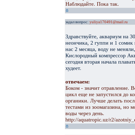
Наблюдайте. Пока так.
задал вопрос:
yuliya170491@mail.ru
Здравствуйте, аквариум на 30
неончика, 2 гуппи и 1 сомик
нас 2 месяца, воду не меняли
Кислородный компрессор Акв
сегодня вторая начала плават
худеет.
отвечаем:
Боком - значит отравление. 
цикл еще не запустился до к
органики. Лучше делать пос
тестами из зоомагазина, но 
воды через день.
http://aquatropic.uz/r2/azotni