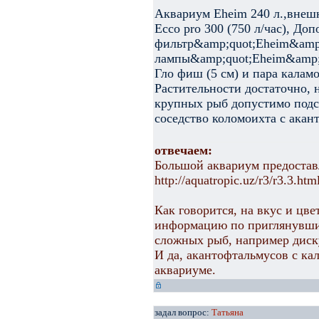
Аквариум Eheim 240 л.,внеш
Ecco pro 300 (750 л/час), Д
фильтр&amp;quot;Eheim&amp
лампы&amp;quot;Eheim&amp;q
Гло фиш (5 см) и пара калам
Растительности достаточно, 
крупных рыб допустимо подс
соседство коломоихта с акан
отвечаем:
Большой аквариум предостав
http://aquatropic.uz/r3/r3.3.htm
Как говорится, на вкус и цве
информацию по приглянувшим
сложных рыб, например диск
И да, акантофтальмусов с ка
аквариуме.
задал вопрос:
Татьяна