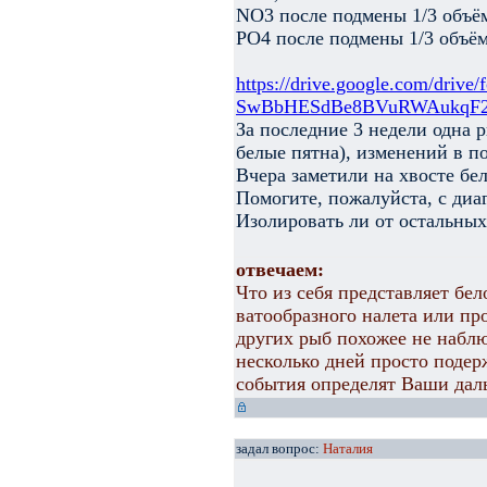
NO3 после подмены 1/3 объём
PO4 после подмены 1/3 объёма
https://drive.google.com/drive/f
SwBbHESdBe8BVuRWAukqF
За последние 3 недели одна р
белые пятна), изменений в п
Вчера заметили на хвосте бе
Помогите, пожалуйста, с диа
Изолировать ли от остальных
отвечаем:
Что из себя представляет бел
ватообразного налета или пр
других рыб похожее не наблю
несколько дней просто подер
события определят Ваши дал
задал вопрос:
Наталия