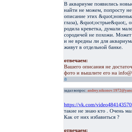
В аквариуме появились новые
найти не можем, попросту не
описание этих &quot;новеньк
глаза), &quot;острые&quot;, 
родила креветка, думали мале
сородичей не похожи. Может 
и не вредны ли для аквариума
живут в отдельной банке.
отвечаем:
Вашего описания не достаточ
фото и вышлите его на info@a
задал вопрос:
andrey.nikonov.1972@yand
https://vk.com/video48414357
такие не знаю кто . Очень ма
Как от них избавиться ?
отвечаем: