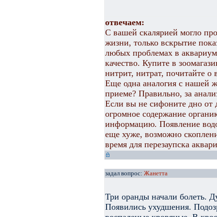
отвечаем:
С вашей скалярией могло прои
жизни, только вскрытие пока
любых проблемах в аквариуме
качество. Купите в зоомагази
нитрит, нитрат, почитайте о 
Еще одна аналогия с нашей ж
приеме? Правильно, за анали
Если вы не сифоните дно от д
огромное содержание органик
информацию. Появление водо
еще хуже, возможно скоплени
время для перезаупска аквар
задал вопрос:
Жанетта
Три оранды начали болеть. Д
Появились ухудшения. Подоз