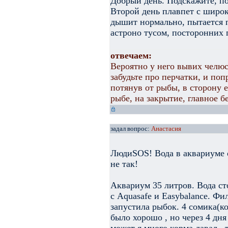
Добрый день. Подскажите, по
Второй день плавпет с широк
дышит нормально, пытается п
астроно тусом, посторонних 
отвечаем:
Вероятно у него вывих челюс
забудьте про перчатки, и по
потянув от рыбы, в сторону 
рыбе, на закрытие, главное б
задал вопрос:
Анастасия
ЛюдиSOS! Вода в аквариуме о
не так!
Аквариум 35 литров. Вода ст
с Aquasafe и Easybalance. Фил
запустила рыбок. 4 сомика(ко
было хорошо , но через 4 дня