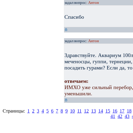
задал вопрос:
Антон
Спасибо
задал вопрос:
Антон
Здравствуйте. Аквариум 100
меченосцы, гуппи, тернеции
посадить гурами? Если да, то
отвечаем:
ИМХО уже сильный перебор, 
уменьшили.
Страницы:
1
2
3
4
5
6
7
8
9
10
11
12
13
14
15
16
17
18
41
42
43