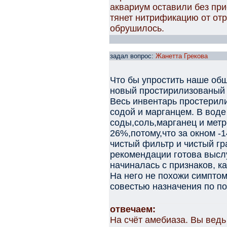
аквариум оставили без при
тянет нитрификацию от отр
обрушилось.
задал вопрос:
Жанетта Грекова
Что бы упростить наше об
новый простирилизованый 
Весь инвентарь простерил
содой и марганцем. В воде
соды,соль,марганец и метр
26%,потому,что за окном -
чистый фильтр и чистый г
рекомендации готова высл
начиналась с признаков, ка
На него не похожи симптом
совестью назначения по п
отвечаем:
На счёт амебиаза. Вы ведь