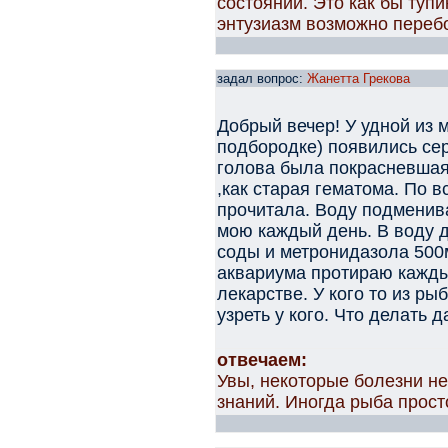
состоянии. Это как бы тупи
энтузиазм возможно перебо
задал вопрос:
Жанетта Грекова
Добрый вечер! У удной из 
подбородке) появились се
голова была покрасневшая,
,как старая гематома. По в
прочитала. Воду подменив
мою каждый день. В воду 
соды и метронидазола 500
аквариума протираю кажд
лекарстве. У кого то из р
узреть у кого. Что делать 
отвечаем:
Увы, некоторые болезни не
знаний. Иногда рыба прост