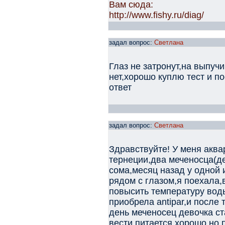
Вам сюда:
http://www.fishy.ru/diag/
задал вопрос:
Светлана
Глаз не затронут,на выпуч
нет,хорошо куплю тест и п
ответ
задал вопрос:
Светлана
Здравствуйте! У меня аква
тернеции,два меченосца(де
сома,месяц назад у одной 
рядом с глазом,я поехала,
повысить температуру воды
приобрела antipar,и после
день меченосец девочка ст
вести,питается хорошо,но 