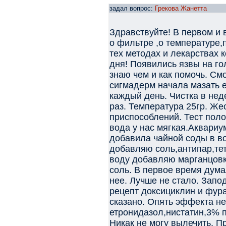
задал вопрос:
Грекова Жанетта
Здравствуйте! В первом и 
о фильтре ,о температуре,
тех методах и лекарствах 
дня! Появились язвы на го
знаю чем и как помочь. См
сигмадерм начала мазать 
каждый день. Чистка в нед
раз. Температура 25гр. Же
приспособлений. Тест поло
вода у нас мягкая.Аквариу
добавила чайной соды в в
добавляю соль,антипар,тет
воду добавляю марганцовки
соль. В первое время дума
нее. Лучше не стало. Запо
рецепт доксициклин и фур
сказано. Опять эффекта не
етронидазол,нистатин,3% п
Никак не могу вылечить. П