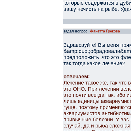
которые содержатся в дуб
вашу нечисть на рыбе. Уда
задал вопрос:
Жанетта Грекова
Здравсвуйте! Вы меня прям
&amp;quot;обрадовали&amp
предположить ,что это фле
так,тогда какое лечение?
отвечаем:
Лечение такое же, так что 
это ОНО. При лечении всле
это почти всегда так, ибо 
лишь единицы аквариумисто
гуще, поэтому применяютс
аквариумистов антибиотики
привычные болезни. У вас
случай, да и рыба сложная