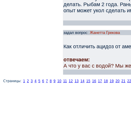
делать. Рыбам 2 года. Ран
опыт может укол сделать 
задал вопрос:
Жанетта Грекова
Как отличить ацидоз от ам
отвечаем:
А что у вас с водой? Мы ж
Страницы:
1
2
3
4
5
6
7
8
9
10
11
12
13
14
15
16
17
18
19
20
21
2