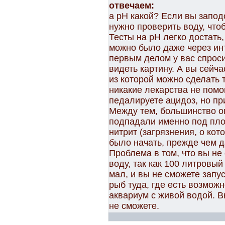
отвечаем:
а рН какой? Если вы запод
нужно проверить воду, что
Тесты на рН легко достать,
можно было даже через инт
первым делом у вас спроси
видеть картину. А вы сейч
из которой можно сделать 
никакие лекарства не помо
педалируете ацидоз, но при
Между тем, большинство о
подпадали именно под плох
нитрит (загрязнения, о кот
было начать, прежде чем д
Проблема в том, что вы н
воду, так как 100 литровы
мал, и вы не сможете запу
рыб туда, где есть возмож
аквариум с живой водой. В
не сможете.