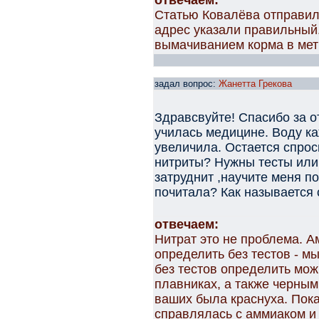
отвечаем:
Статью Ковалёва отправил
адрес указали правильный
вымачиванием корма в мет
задал вопрос:
Жанетта Грекова
Здравсвуйте! Спасибо за о
училась медицине. Воду к
увеличила. Остается спроси
нитриты? Нужны тесты или
затруднит ,научите меня п
почитала? Как называется 
отвечаем:
Нитрат это не проблема. А
определить без тестов - м
без тестов определить мож
плавниках, а также черным
ваших была краснуха. Пок
справлялась с аммиаком и