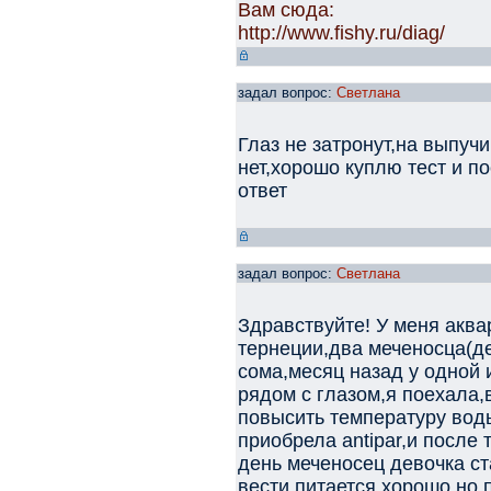
Вам сюда:
http://www.fishy.ru/diag/
задал вопрос:
Светлана
Глаз не затронут,на выпуч
нет,хорошо куплю тест и п
ответ
задал вопрос:
Светлана
Здравствуйте! У меня аква
тернеции,два меченосца(де
сома,месяц назад у одной 
рядом с глазом,я поехала,
повысить температуру воды
приобрела antipar,и после
день меченосец девочка ст
вести,питается хорошо,но 