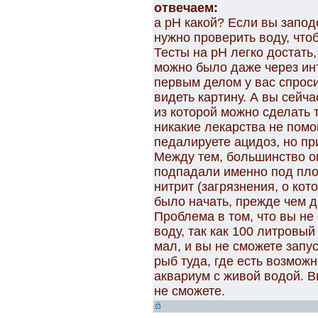
отвечаем:
а рН какой? Если вы запод
нужно проверить воду, что
Тесты на рН легко достать,
можно было даже через инт
первым делом у вас спроси
видеть картину. А вы сейч
из которой можно сделать 
никакие лекарства не помо
педалируете ацидоз, но при
Между тем, большинство о
подпадали именно под плох
нитрит (загрязнения, о кот
было начать, прежде чем д
Проблема в том, что вы н
воду, так как 100 литровы
мал, и вы не сможете запу
рыб туда, где есть возмож
аквариум с живой водой. В
не сможете.