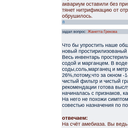
аквариум оставили без при
тянет нитрификацию от отр
обрушилось.
задал вопрос:
Жанетта Грекова
Что бы упростить наше об
новый простирилизованый 
Весь инвентарь простерил
содой и марганцем. В воде
соды,соль,марганец и метр
26%,потому,что за окном -
чистый фильтр и чистый г
рекомендации готова высл
начиналась с признаков, ка
На него не похожи симптом
совестью назначения по п
отвечаем:
На счёт амебиаза. Вы ведь