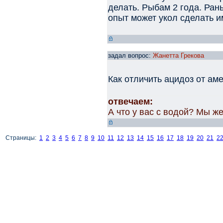
делать. Рыбам 2 года. Ран
опыт может укол сделать 
задал вопрос:
Жанетта Грекова
Как отличить ацидоз от ам
отвечаем:
А что у вас с водой? Мы ж
Страницы:
1
2
3
4
5
6
7
8
9
10
11
12
13
14
15
16
17
18
19
20
21
2