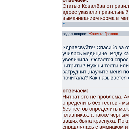
отвечаем:
Статью Ковалёва отправил
адрес указали правильный
вымачиванием корма в мет
задал вопрос:
Жанетта Грекова
Здравсвуйте! Спасибо за о
училась медицине. Воду к
увеличила. Остается спроси
нитриты? Нужны тесты или
затруднит ,научите меня п
почитала? Как называется 
отвечаем:
Нитрат это не проблема. А
определить без тестов - м
без тестов определить мож
плавниках, а также черным
ваших была краснуха. Пок
справлялась с аммиаком и