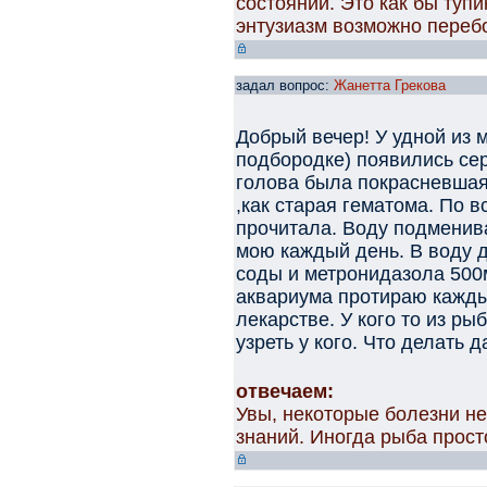
состоянии. Это как бы тупи
энтузиазм возможно перебо
задал вопрос:
Жанетта Грекова
Добрый вечер! У удной из 
подбородке) появились се
голова была покрасневшая,
,как старая гематома. По в
прочитала. Воду подменив
мою каждый день. В воду 
соды и метронидазола 500
аквариума протираю кажд
лекарстве. У кого то из р
узреть у кого. Что делать 
отвечаем:
Увы, некоторые болезни не
знаний. Иногда рыба прост