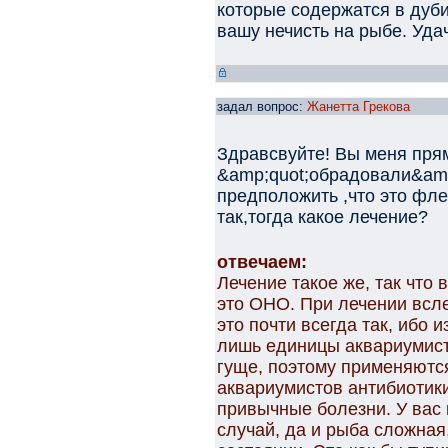
которые содержатся в дуб
вашу нечисть на рыбе. Уда
задал вопрос:
Жанетта Грекова
Здравсвуйте! Вы меня прям
&amp;quot;обрадовали&amp
предположить ,что это фле
так,тогда какое лечение?
отвечаем:
Лечение такое же, так что 
это ОНО. При лечении всле
это почти всегда так, ибо 
лишь единицы аквариумисто
гуще, поэтому применяютс
аквариумистов антибиотики
привычные болезни. У вас
случай, да и рыба сложная