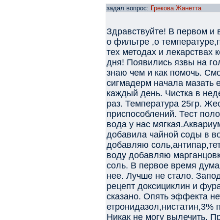
задал вопрос:
Грекова Жанетта
Здравствуйте! В первом и 
о фильтре ,о температуре,
тех методах и лекарствах 
дня! Появились язвы на го
знаю чем и как помочь. См
сигмадерм начала мазать 
каждый день. Чистка в нед
раз. Температура 25гр. Же
приспособлений. Тест поло
вода у нас мягкая.Аквариу
добавила чайной соды в в
добавляю соль,антипар,тет
воду добавляю марганцовки
соль. В первое время дума
нее. Лучше не стало. Запо
рецепт доксициклин и фур
сказано. Опять эффекта не
етронидазол,нистатин,3% п
Никак не могу вылечить. П