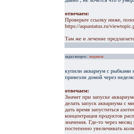
давно , не хочется что б умер
отвечаем:
Проверьте ссылку ниже, похо
https://aquastatus.ru/viewtopi
Там же и лечение предлагает
задал вопрос:
людмила
купили аквариум с рыбками на
привезли домой через неделю
отвечаем:
Значит при запуске аквариу
делать запуск аквариума с 
дать время запуститься азотн
концентрация продуктов рас
значения. Где-то через меся
постепенно увеличивать коли