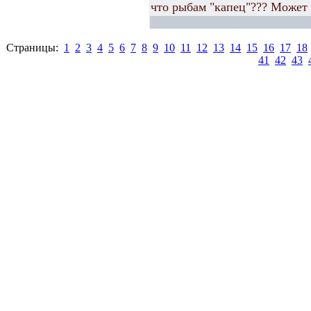
что рыбам "капец"??? Может 
Страницы:
1
2
3
4
5
6
7
8
9
10
11
12
13
14
15
16
17
18
41
42
43