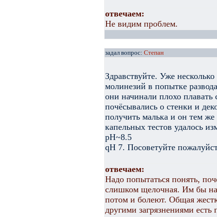
отвечаем:
Не видим проблем.
задал вопрос:
Степан
Здравствуйте. Уже несколько
молинезий в попытке развода
они начинали плохо плавать
почёсывались о стенки и дек
получить малька и он тем ж
капельных тестов удалось из
pH~8.5
qH 7. Посоветуйте пожалуйст
отвечаем:
Надо попытаться понять, поче
слишком щелочная. Им бы на
потом и болеют. Общая жестк
другими загрязнениями есть 