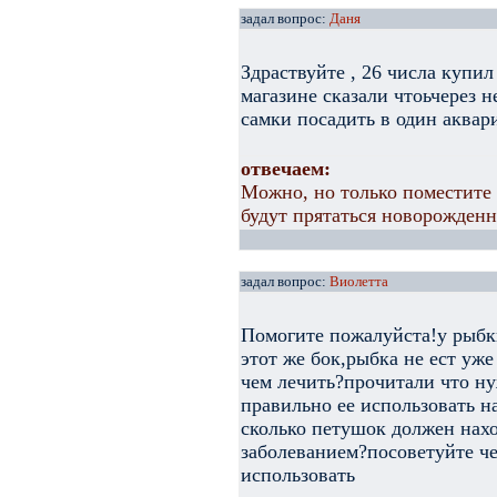
задал вопрос:
Даня
Здраствуйте , 26 числа купи
магазине сказали чтоьчерез 
самки посадить в один аквар
отвечаем:
Можно, но только поместите
будут прятаться новорожденн
задал вопрос:
Виолетта
Помогите пожалуйста!у рыбки
этот же бок,рыбка не ест уже
чем лечить?прочитали что ну
правильно ее использовать н
сколько петушок должен нахо
заболеванием?посоветуйте че
использовать